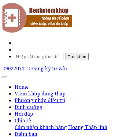
Tìm kiếm
0902207112
Đăng ký tư vấn
Home
Viêm khớp dạng thấp
Phương pháp điều trị
Dinh dưỡng
Hỏi đáp
Chia sẻ
Cảm nhận khách hàng
Hoàng Thấp linh
Điểm bán