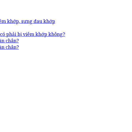
viêm khớp, sưng đau khớp
 có phải bị viêm khớp không?
àn chân?
àn chân?