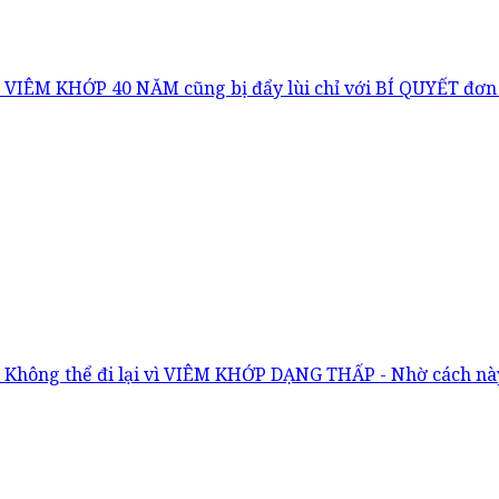
VIÊM KHỚP 40 NĂM cũng bị đẩy lùi chỉ với BÍ QUYẾT đơn
Không thể đi lại vì VIÊM KHỚP DẠNG THẤP - Nhờ cách này