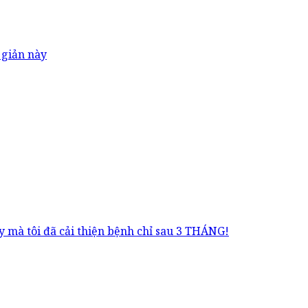
 giản này
 mà tôi đã cải thiện bệnh chỉ sau 3 THÁNG!