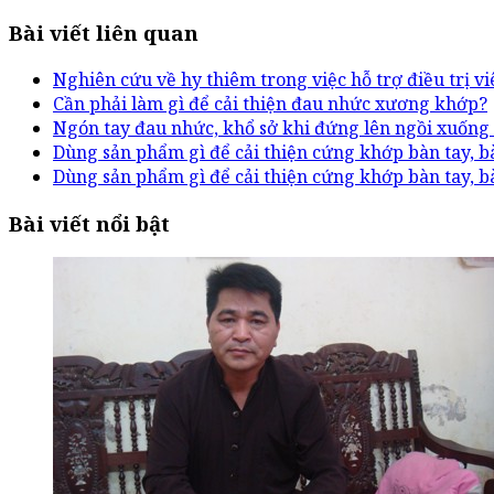
Bài viết liên quan
Nghiên cứu về hy thiêm trong việc hỗ trợ điều trị 
Cần phải làm gì để cải thiện đau nhức xương khớp?
Ngón tay đau nhức, khổ sở khi đứng lên ngồi xuống
Dùng sản phẩm gì để cải thiện cứng khớp bàn tay, b
Dùng sản phẩm gì để cải thiện cứng khớp bàn tay, b
Bài viết nổi bật