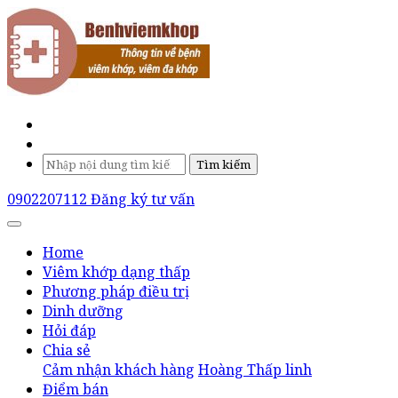
Tìm kiếm
0902207112
Đăng ký tư vấn
Home
Viêm khớp dạng thấp
Phương pháp điều trị
Dinh dưỡng
Hỏi đáp
Chia sẻ
Cảm nhận khách hàng
Hoàng Thấp linh
Điểm bán