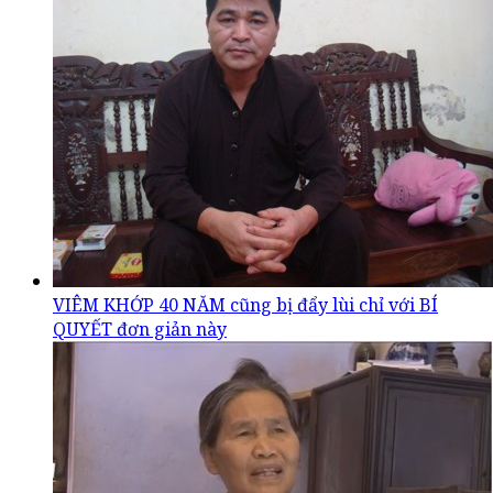
VIÊM KHỚP 40 NĂM cũng bị đẩy lùi chỉ với BÍ
QUYẾT đơn giản này