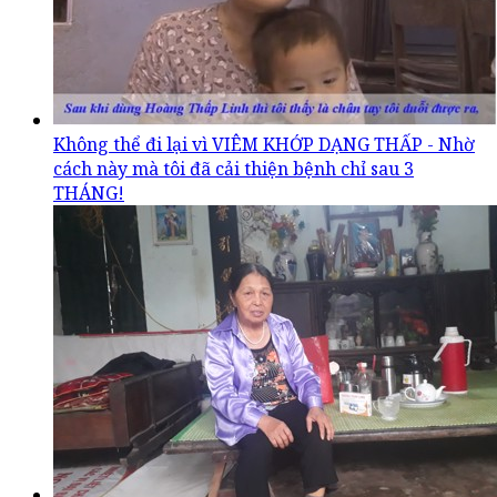
Không thể đi lại vì VIÊM KHỚP DẠNG THẤP - Nhờ
cách này mà tôi đã cải thiện bệnh chỉ sau 3
THÁNG!