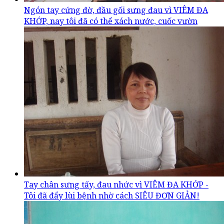
Ngón tay cứng đờ, đầu gối sưng đau vì VIÊM ĐA
KHỚP, nay tôi đã có thể xách nước, cuốc vườn
Tay chân sưng tấy, đau nhức vì VIÊM ĐA KHỚP -
Tôi đã đẩy lùi bệnh nhờ cách SIÊU ĐƠN GIẢN!