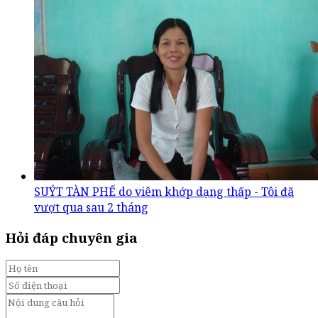
SUÝT TÀN PHẾ do viêm khớp dạng thấp - Tôi đã
vượt qua sau 2 tháng
Hỏi đáp chuyên gia