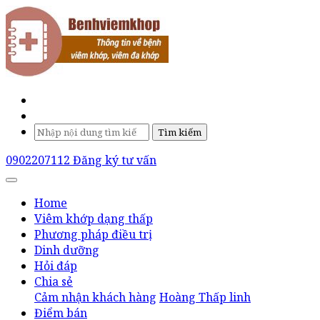
Tìm kiếm
0902207112
Đăng ký tư vấn
Home
Viêm khớp dạng thấp
Phương pháp điều trị
Dinh dưỡng
Hỏi đáp
Chia sẻ
Cảm nhận khách hàng
Hoàng Thấp linh
Điểm bán