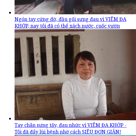
Ngón tay cứng đờ, đầu gối sưng đau vì VIÊM ĐA
KHỚP, nay tôi đã có thể xách nước, cuốc vườn
Tay chân sưng tấy, đau nhức vì VIÊM ĐA KHỚP -
Tôi đã đẩy lùi bệnh nhờ cách SIÊU ĐƠN GIẢN!