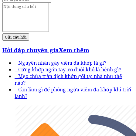
Gửi câu hỏi
Hỏi đáp chuyên gia
Xem thêm
Nguyên nhân gây viêm đa khớp là gì?
Cứng khớp ngón tay, co duỗi khó là bệnh gì?
Mẹo chữa tràn dịch khớp gối tại nhà như thế
nào?
Cần làm gì để phòng ngừa viêm đa khớp khi trời
lạnh?