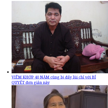
VIÊM KHỚP 40 NĂM cũng bị đẩy lùi chỉ với BÍ
QUYẾT đơn giản này