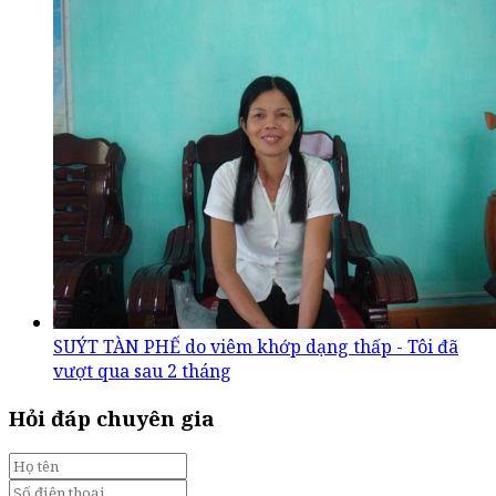
SUÝT TÀN PHẾ do viêm khớp dạng thấp - Tôi đã
vượt qua sau 2 tháng
Hỏi đáp chuyên gia