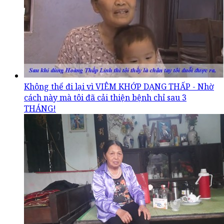
Không thể đi lại vì VIÊM KHỚP DẠNG THẤP - Nhờ
cách này mà tôi đã cải thiện bệnh chỉ sau 3
THÁNG!