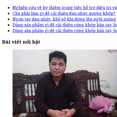
Nghiên cứu về hy thiêm trong việc hỗ trợ điều trị 
Cần phải làm gì để cải thiện đau nhức xương khớp?
Ngón tay đau nhức, khổ sở khi đứng lên ngồi xuống
Dùng sản phẩm gì để cải thiện cứng khớp bàn tay, b
Dùng sản phẩm gì để cải thiện cứng khớp bàn tay, b
Bài viết nổi bật