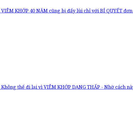
VIÊM KHỚP 40 NĂM cũng bị đẩy lùi chỉ với BÍ QUYẾT đơn
Không thể đi lại vì VIÊM KHỚP DẠNG THẤP - Nhờ cách này