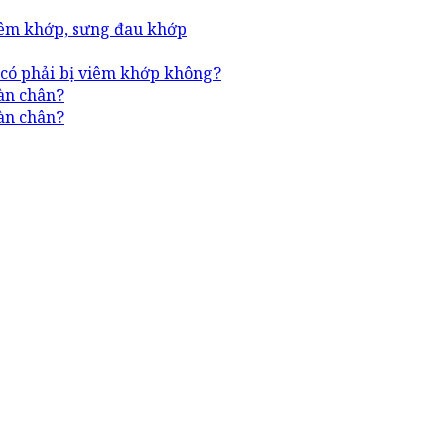
viêm khớp, sưng đau khớp
 có phải bị viêm khớp không?
àn chân?
àn chân?