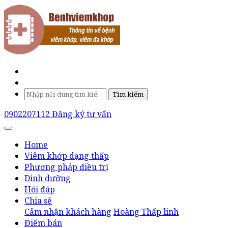
Tìm kiếm
0902207112
Đăng ký tư vấn
Home
Viêm khớp dạng thấp
Phương pháp điều trị
Dinh dưỡng
Hỏi đáp
Chia sẻ
Cảm nhận khách hàng
Hoàng Thấp linh
Điểm bán