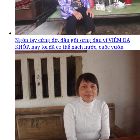
Ngón tay cứng đờ, đầu gối sưng đau vì VIÊM ĐA
KHỚP, nay tôi đã có thể xách nước, cuốc vườn