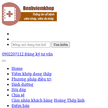
Tìm kiếm
0902207112
Đăng ký tư vấn
Home
Viêm khớp dạng thấp
Phương pháp điều trị
Dinh dưỡng
Hỏi đáp
Chia sẻ
Cảm nhận khách hàng
Hoàng Thấp linh
Điểm bán