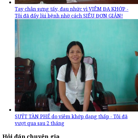
Tay chân sưng tấy, đau nhức vì VIÊM ĐA KHỚP -
Tôi đã đẩy lùi bệnh nhờ cách SIÊU ĐƠN GIẢN!
SUÝT TÀN PHẾ do viêm khớp dạng thấp - Tôi đã
vượt qua sau 2 tháng
Hỏi đáp chuyên gia