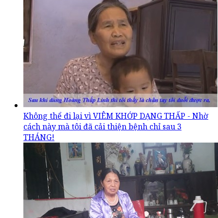
Không thể đi lại vì VIÊM KHỚP DẠNG THẤP - Nhờ
cách này mà tôi đã cải thiện bệnh chỉ sau 3
THÁNG!