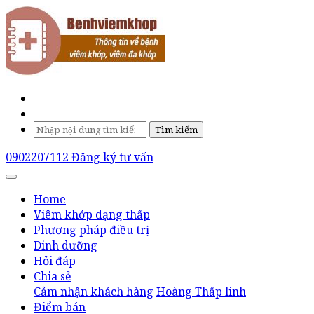
Tìm kiếm
0902207112
Đăng ký tư vấn
Home
Viêm khớp dạng thấp
Phương pháp điều trị
Dinh dưỡng
Hỏi đáp
Chia sẻ
Cảm nhận khách hàng
Hoàng Thấp linh
Điểm bán