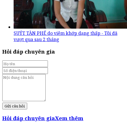
SUÝT TÀN PHẾ do viêm khớp dạng thấp - Tôi đã
vượt qua sau 2 tháng
Hỏi đáp chuyên gia
Gửi câu hỏi
Hỏi đáp chuyên gia
Xem thêm