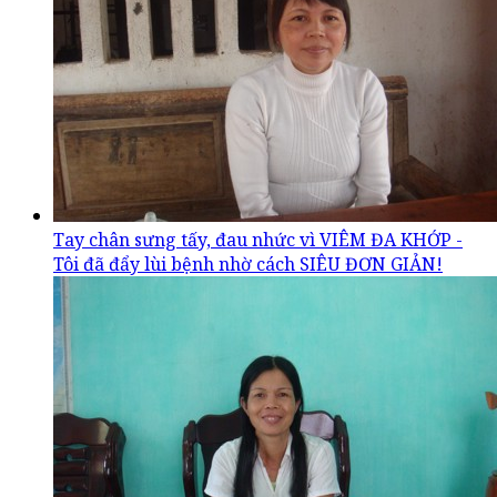
Tay chân sưng tấy, đau nhức vì VIÊM ĐA KHỚP -
Tôi đã đẩy lùi bệnh nhờ cách SIÊU ĐƠN GIẢN!