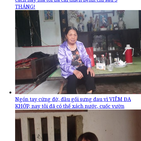
THÁNG!
Ngón tay cứng đờ, đầu gối sưng đau vì VIÊM ĐA
KHỚP, nay tôi đã có thể xách nước, cuốc vườn