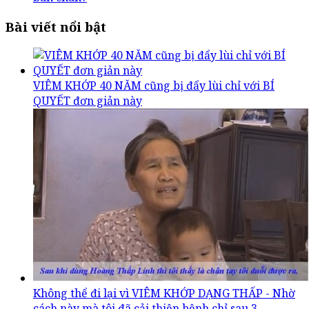
Bài viết nổi bật
VIÊM KHỚP 40 NĂM cũng bị đẩy lùi chỉ với BÍ
QUYẾT đơn giản này
Không thể đi lại vì VIÊM KHỚP DẠNG THẤP - Nhờ
cách này mà tôi đã cải thiện bệnh chỉ sau 3