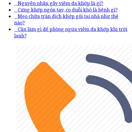
Nguyên nhân gây viêm đa khớp là gì?
Cứng khớp ngón tay, co duỗi khó là bệnh gì?
Mẹo chữa tràn dịch khớp gối tại nhà như thế
nào?
Cần làm gì để phòng ngừa viêm đa khớp khi trời
lạnh?