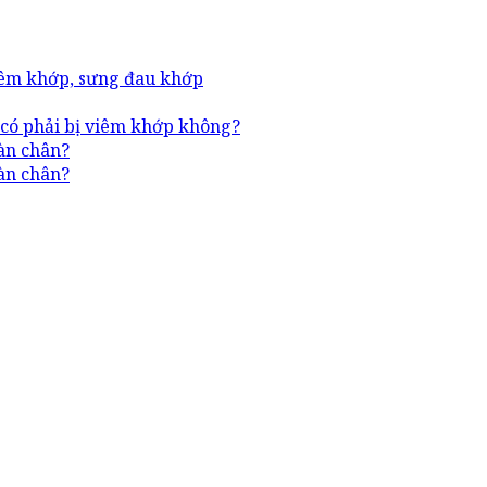
viêm khớp, sưng đau khớp
 có phải bị viêm khớp không?
àn chân?
àn chân?