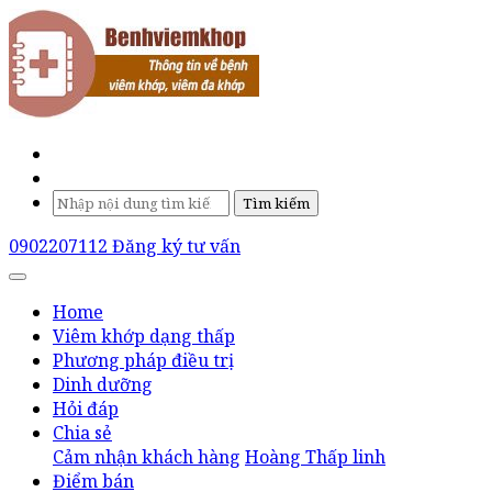
Tìm kiếm
0902207112
Đăng ký tư vấn
Home
Viêm khớp dạng thấp
Phương pháp điều trị
Dinh dưỡng
Hỏi đáp
Chia sẻ
Cảm nhận khách hàng
Hoàng Thấp linh
Điểm bán