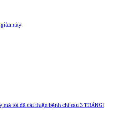
 giản này
 mà tôi đã cải thiện bệnh chỉ sau 3 THÁNG!