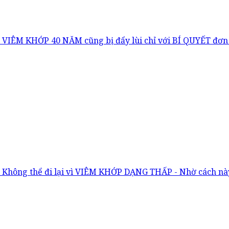
VIÊM KHỚP 40 NĂM cũng bị đẩy lùi chỉ với BÍ QUYẾT đơn
Không thể đi lại vì VIÊM KHỚP DẠNG THẤP - Nhờ cách này