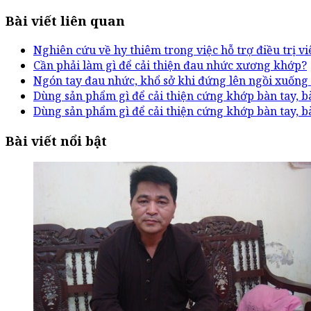
Bài viết liên quan
Nghiên cứu về hy thiêm trong việc hỗ trợ điều trị 
Cần phải làm gì để cải thiện đau nhức xương khớp?
Ngón tay đau nhức, khổ sở khi đứng lên ngồi xuống
Dùng sản phẩm gì để cải thiện cứng khớp bàn tay, b
Dùng sản phẩm gì để cải thiện cứng khớp bàn tay, b
Bài viết nổi bật