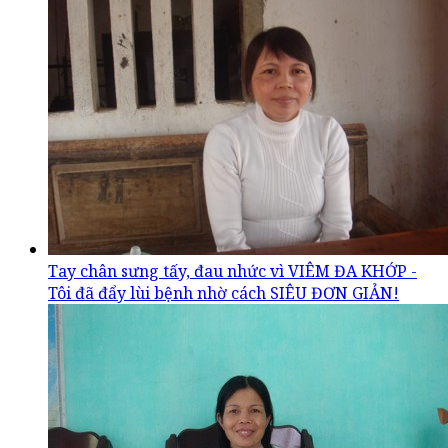
Tay chân sưng tấy, đau nhức vì VIÊM ĐA KHỚP -
Tôi đã đẩy lùi bệnh nhờ cách SIÊU ĐƠN GIẢN!