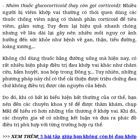
- Nhóm thuốc glucocorticoid (hay còn gọi corticoid):
Nhiều
người bị viêm khớp vai thường có thói quen dùng các
thuốc chống viêm nặng có thành phần corticoid để tiêu
viêm, giảm sưng. Tuy đem lại hiệu quả nhanh chóng
nhưng về lâu dài lại gây nên nhiều mối nguy cơ ảnh
hưởng đến sức khỏe như bệnh về gan, thận, tiểu đường,
loãng xương,...
Không chỉ dùng thuốc bằng đường uống mà hiện nay, có
rất nhiều biện pháp điều trị đau khớp vai khác như châm
cứu, bấm huyệt, xoa bóp trong Đông y,... Tuy nhiên, những
phương pháp này chỉ có thể cải thiện được triệu chứng đau
chứ không điều trị được căn nguyên của bệnh.
Do đó, khi có bất kì biểu hiện bất thường của cơ thể, bạn
nên đến các chuyên khoa y tế để được thăm khám, chụp
MRI để hiểu rõ hơn những tổn thương ở khớp vai. Khi đó,
các chuyên gia sẽ có những kết luận và đưa ra phác đồ
điều trị phù hợp với từng trường hợp cụ thể.
>>> XEM THÊM
:
5 bài tập giúp bạn không còn bị đau khớp