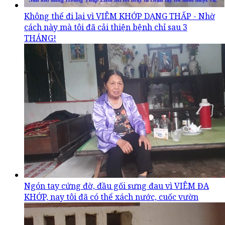
Không thể đi lại vì VIÊM KHỚP DẠNG THẤP - Nhờ
cách này mà tôi đã cải thiện bệnh chỉ sau 3
THÁNG!
Ngón tay cứng đờ, đầu gối sưng đau vì VIÊM ĐA
KHỚP, nay tôi đã có thể xách nước, cuốc vườn