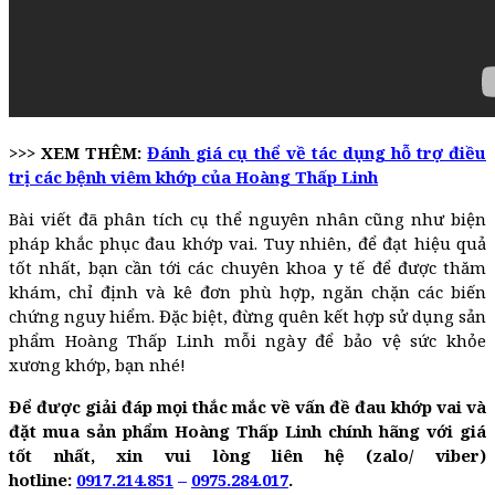
>>> XEM THÊM:
Đánh giá cụ thể về tác dụng hỗ trợ điều
trị các bệnh viêm khớp của Hoàng Thấp Linh
Bài viết đã phân tích cụ thể nguyên nhân cũng như biện
pháp khắc phục đau khớp vai. Tuy nhiên, để đạt hiệu quả
tốt nhất, bạn cần tới các chuyên khoa y tế để được thăm
khám, chỉ định và kê đơn phù hợp, ngăn chặn các biến
chứng nguy hiểm. Đặc biệt, đừng quên kết hợp sử dụng sản
phẩm Hoàng Thấp Linh mỗi ngày để bảo vệ sức khỏe
xương khớp, bạn nhé!
Để được giải đáp mọi thắc mắc về vấn đề đau khớp vai và
đặt mua sản phẩm Hoàng Thấp Linh chính hãng với giá
tốt nhất, xin vui lòng liên hệ
(zalo/ viber)
hotline:
0917.214.851
–
0975.284.017
.