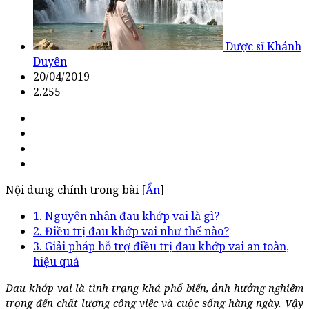
Dược sĩ Khánh
Duyên
20/04/2019
2.255
Nội dung chính trong bài [
Ẩn
]
1. Nguyên nhân đau khớp vai là gì?
2. Điều trị đau khớp vai như thế nào?
3. Giải pháp hỗ trợ điều trị đau khớp vai an toàn,
hiệu quả
Đau khớp vai là tình trạng khá phổ biến, ảnh hưởng nghiêm
trọng đến chất lượng công việc và cuộc sống hàng ngày. Vậy