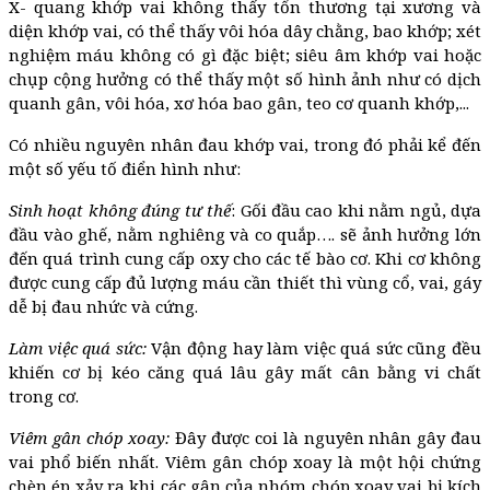
X- quang khớp vai không thấy tổn thương tại xương và
diện khớp vai, có thể thấy vôi hóa dây chằng, bao khớp; xét
nghiệm máu không có gì đặc biệt; siêu âm khớp vai hoặc
chụp cộng hưởng có thể thấy một số hình ảnh như có dịch
quanh gân, vôi hóa, xơ hóa bao gân, teo cơ quanh khớp,...
Có nhiều nguyên nhân đau khớp vai, trong đó phải kể đến
một số yếu tố điển hình như:
Sinh hoạt không đúng tư thế
: Gối đầu cao khi nằm ngủ, dựa
đầu vào ghế, nằm nghiêng và co quắp…. sẽ ảnh hưởng lớn
đến quá trình cung cấp oxy cho các tế bào cơ. Khi cơ không
được cung cấp đủ lượng máu cần thiết thì vùng cổ, vai, gáy
dễ bị đau nhức và cứng.
Làm việc quá sức:
Vận động hay làm việc quá sức cũng đều
khiến cơ bị kéo căng quá lâu gây mất cân bằng vi chất
trong cơ.
Viêm gân chóp xoay:
Đây được coi là nguyên nhân gây đau
vai phổ biến nhất. Viêm gân chóp xoay là một hội chứng
chèn ép xảy ra khi các gân của nhóm chóp xoay vai bị kích