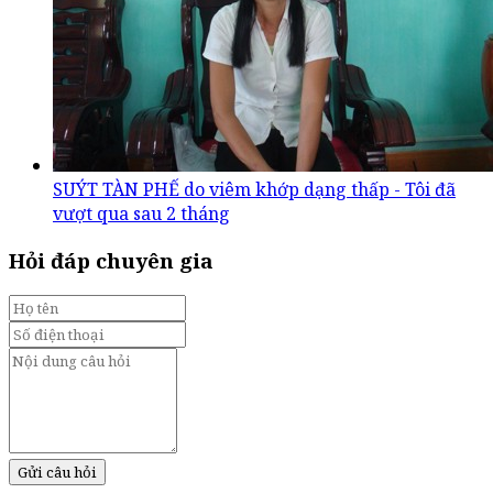
SUÝT TÀN PHẾ do viêm khớp dạng thấp - Tôi đã
vượt qua sau 2 tháng
Hỏi đáp chuyên gia
Gửi câu hỏi