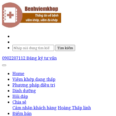
Tìm kiếm
0902207112
Đăng ký tư vấn
Home
Viêm khớp dạng thấp
Phương pháp điều trị
Dinh dưỡng
Hỏi đáp
Chia sẻ
Cảm nhận khách hàng
Hoàng Thấp linh
Điểm bán