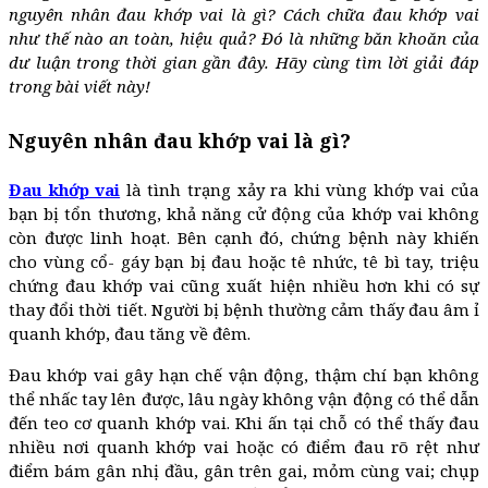
nguyên nhân đau khớp vai là gì? Cách chữa đau khớp vai
như thế nào an toàn, hiệu quả? Đó là những băn khoăn của
dư luận trong thời gian gần đây. Hãy cùng tìm lời giải đáp
trong bài viết này!
Nguyên nhân đau khớp vai là gì?
Đau khớp vai
là tình trạng xảy ra khi vùng khớp vai của
bạn bị tổn thương, khả năng cử động của khớp vai không
còn được linh hoạt. Bên cạnh đó, chứng bệnh này khiến
cho vùng cổ- gáy bạn bị đau hoặc tê nhức, tê bì tay, triệu
chứng đau khớp vai cũng xuất hiện nhiều hơn khi có sự
thay đổi thời tiết. Người bị bệnh thường cảm thấy đau âm ỉ
quanh khớp, đau tăng về đêm.
Đau khớp vai gây hạn chế vận động, thậm chí bạn không
thể nhấc tay lên được, lâu ngày không vận động có thể dẫn
đến teo cơ quanh khớp vai. Khi ấn tại chỗ có thể thấy đau
nhiều nơi quanh khớp vai hoặc có điểm đau rõ rệt như
điểm bám gân nhị đầu, gân trên gai, mỏm cùng vai; chụp