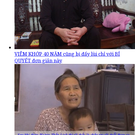
VIÊM KHỚP 40 NĂM cũng bị đẩy lùi chỉ với BÍ
QUYẾT đơn giản này