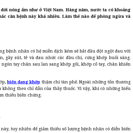
ệt đới nóng ẩm như ở Việt Nam. Hàng năm, nước ta có khoảng
 mắc căn bệnh này khá nhiều. Làm thế nào để phòng ngừa và
ững bệnh nhân có hệ miễn dịch kém sẽ bắt đầu đột ngột đau với
n, gầy sút, tê và đau nhức các đầu chi, cứng khớp buổi sáng.
ngón tay chân sau lan sang khớp gối, khớp cổ tay, chân khiến
hớp,
biến dạng khớp
thậm chí tàn phế. Ngoài những tổn thương
 không theo chỉ dẫn của thầy thuốc. Vì vậy, khi có những biểu
ảm thiểu biến chứng.
p
này, tuy nhiên để giảm thiểu số lượng bệnh nhân có diễn biến