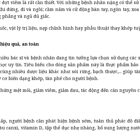
 đợt viêm là rất cần thiết. Với những bệnh nhân nặng có thể sử 
 khi đứng, đi và ngồi; cầm nắm và cử động bàn tay, ngón tay, x
g phẳng và ngủ đủ giấc.
uốc, vật lý trị liệu, nẹp chỉnh hình hay phẫu thuật thay khớp t
hiệu quả, an toàn
hiều bác sĩ và bệnh nhân đang tin tưởng lựa chọn sử dụng các
 học uy tín. Tiêu biểu cho dòng sản phẩm này là thực phẩm bả
cùng nhiều dược liệu khác như: sói rừng, bạch thược,... giúp t
 cơ biến dạng khớp, tàn phế cho người bệnh.
u chứng mệt mỏi, giảm viêm, giảm đau, tác động đến căn nguyên 
p, người bệnh cần phát hiện bệnh sớm, tuân thủ phác đồ điề
 canxi, vitamin D, tập thể dục nhẹ nhàng, bổ sung lượng nước 