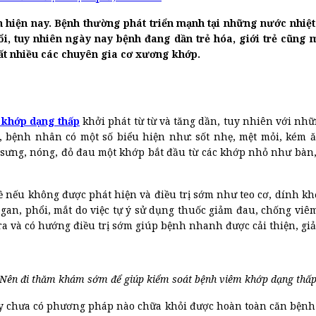
n hiện nay. Bệnh thường phát triển mạnh tại những nước nhi
i, tuy nhiên ngày nay bệnh đang dần trẻ hóa, giới trẻ cũng
ất nhiều các chuyên gia cơ xương khớp.
 khớp dạng thấp
khởi phát từ từ và tăng dần, tuy nhiên với nh
, bệnh nhân có một số biểu hiện như: sốt nhẹ, mệt mỏi, kém ă
sưng, nóng, đỏ đau một khớp bắt đầu từ các khớp nhỏ như bàn, 
 nếu không được phát hiện và điều trị sớm như teo cơ, dính k
an, phổi, mắt do việc tự ý sử dụng thuốc giảm đau, chống viêm
a và có hướng điều trị sớm giúp bệnh nhanh được cải thiện, gi
Nên đi thăm khám sớm để giúp kiểm soát bệnh viêm khớp dạng thấ
y chưa có phương pháp nào chữa khỏi được hoàn toàn căn bệnh 