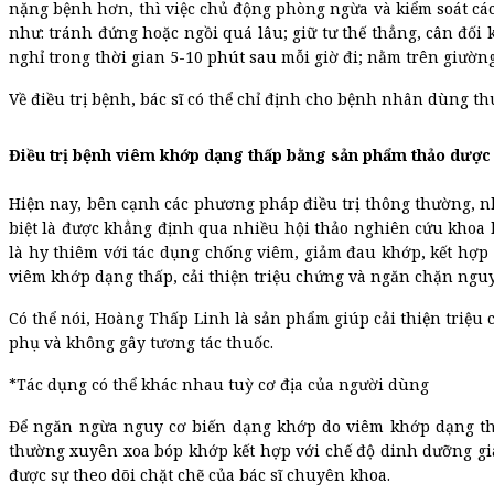
nặng bệnh hơn, thì việc chủ động phòng ngừa và kiểm soát các
như: tránh đứng hoặc ngồi quá lâu; giữ tư thế thẳng, cân đối
nghỉ trong thời gian 5-10 phút sau mỗi giờ đi; nằm trên giườn
Về điều trị bệnh, bác sĩ có thể chỉ định cho bệnh nhân dùng th
Điều trị bệnh viêm khớp dạng thấp bằng sản phẩm thảo dược 
Hiện nay, bên cạnh các phương pháp điều trị thông thường, n
biệt là được khẳng định qua nhiều hội thảo nghiên cứu khoa
là hy thiêm với tác dụng chống viêm, giảm đau khớp, kết hợp 
viêm khớp dạng thấp, cải thiện triệu chứng và ngăn chặn nguy
Có thể nói, Hoàng Thấp Linh là sản phẩm giúp cải thiện triệ
phụ và không gây tương tác thuốc.
*Tác dụng có thể khác nhau tuỳ cơ địa của người dùng
Để ngăn ngừa nguy cơ biến dạng khớp do viêm khớp dạng thấ
thường xuyên xoa bóp khớp kết hợp với chế độ dinh dưỡng giàu
được sự theo dõi chặt chẽ của bác sĩ chuyên khoa.