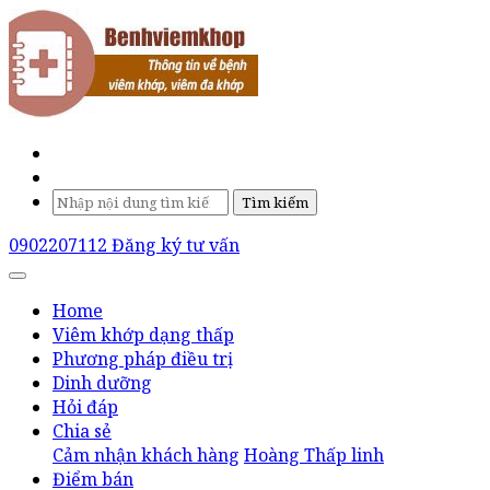
Tìm kiếm
0902207112
Đăng ký tư vấn
Home
Viêm khớp dạng thấp
Phương pháp điều trị
Dinh dưỡng
Hỏi đáp
Chia sẻ
Cảm nhận khách hàng
Hoàng Thấp linh
Điểm bán