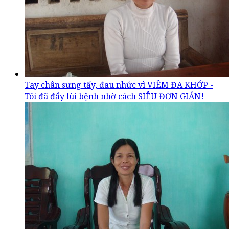
Tay chân sưng tấy, đau nhức vì VIÊM ĐA KHỚP -
Tôi đã đẩy lùi bệnh nhờ cách SIÊU ĐƠN GIẢN!