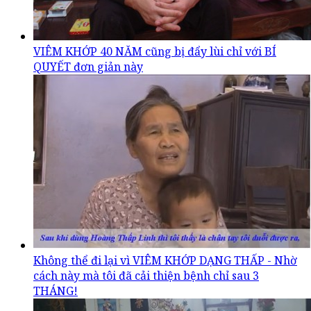
VIÊM KHỚP 40 NĂM cũng bị đẩy lùi chỉ với BÍ
QUYẾT đơn giản này
Không thể đi lại vì VIÊM KHỚP DẠNG THẤP - Nhờ
cách này mà tôi đã cải thiện bệnh chỉ sau 3
THÁNG!