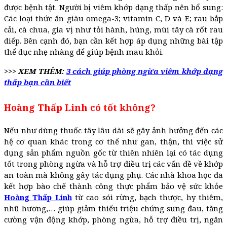
được bệnh tật. Người bị viêm khớp dạng thấp nên bổ sung:
Các loại thức ăn giàu omega-3; vitamin C, D và E; rau bắp
cải, cà chua, gia vị như tỏi hành, húng, mùi tây cà rốt rau
diếp. Bên cạnh đó, bạn cần kết hợp áp dụng những bài tập
thể dục nhẹ nhàng để giúp bệnh mau khỏi.
>>> XEM THÊM:
3 cách giúp phòng ngừa viêm khớp dạng
thấp bạn cần biết
Hoàng Thấp Linh có tốt không?
Nếu như dùng thuốc tây lâu dài sẽ gây ảnh hưởng đến các
hệ cơ quan khác trong cơ thể như gan, thận, thì việc sử
dụng sản phẩm nguồn gốc từ thiên nhiên lại có tác dụng
tốt trong phòng ngừa và hỗ trợ điều trị các vấn đề về khớp
an toàn mà không gây tác dụng phụ. Các nhà khoa học đã
kết hợp bào chế thành công thực phẩm bảo vệ sức khỏe
Hoàng Thấp Linh
từ cao sói rừng, bạch thược, hy thiêm,
nhũ hương,… giúp giảm thiểu triệu chứng sưng đau, tăng
cường vận động khớp, phòng ngừa, hỗ trợ điều trị, ngăn