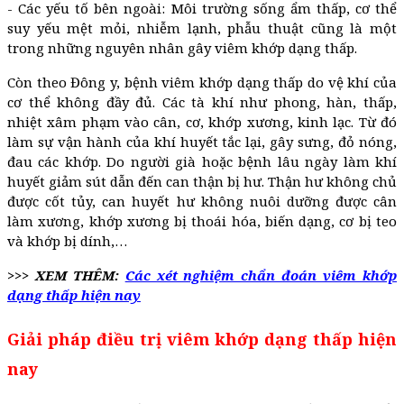
- Các yếu tố bên ngoài: Môi trường sống ẩm thấp, cơ thể
suy yếu mệt mỏi, nhiễm lạnh, phẫu thuật cũng là một
trong những nguyên nhân gây viêm khớp dạng thấp.
Còn theo Đông y, bệnh viêm khớp dạng thấp do vệ khí của
cơ thể không đầy đủ. Các tà khí như phong, hàn, thấp,
nhiệt xâm phạm vào cân, cơ, khớp xương, kinh lạc. Từ đó
làm sự vận hành của khí huyết tắc lại, gây sưng, đỏ nóng,
đau các khớp. Do người già hoặc bệnh lâu ngày làm khí
huyết giảm sút dẫn đến can thận bị hư. Thận hư không chủ
được cốt tủy, can huyết hư không nuôi dưỡng được cân
làm xương, khớp xương bị thoái hóa, biến dạng, cơ bị teo
và khớp bị dính,…
>>> XEM THÊM:
Các xét nghiệm chẩn đoán viêm khớp
dạng thấp hiện nay
Giải pháp điều trị viêm khớp dạng thấp hiện
nay