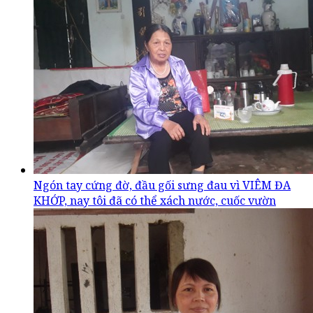
Ngón tay cứng đờ, đầu gối sưng đau vì VIÊM ĐA
KHỚP, nay tôi đã có thể xách nước, cuốc vườn