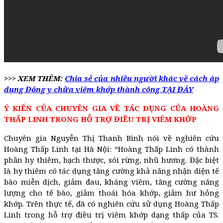
>>> XEM THÊM:
Chia sẻ của nhiều người khác về cách áp
dụng Đông y chữa viêm khớp thành công TẠI ĐÂY
Ý KIẾN CỦA CHUYÊN GIA VỀ TÁC DỤNG CỦA HOÀNG
THẤP LINH TRONG HỖ TRỢ ĐIỀU TRỊ VIÊM KHỚP
Chuyên gia Nguyễn Thị Thanh Bình nói về nghiên cứu
Hoàng Thấp Linh tại Hà Nội: “Hoàng Thấp Linh có thành
phần hy thiêm, bạch thược, sói rừng, nhũ hương. Đặc biệt
là hy thiêm có tác dụng tăng cường khả năng nhận diện tế
bào miễn dịch, giảm đau, kháng viêm, tăng cường năng
lượng cho tế bào, giảm thoái hóa khớp, giảm hư hỏng
khớp. Trên thực tế, đã có nghiên cứu sử dụng Hoàng Thấp
Linh trong hỗ trợ điều trị viêm khớp dạng thấp của TS.