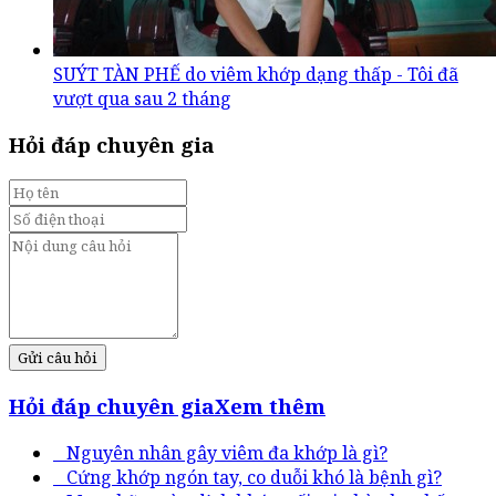
SUÝT TÀN PHẾ do viêm khớp dạng thấp - Tôi đã
vượt qua sau 2 tháng
Hỏi đáp chuyên gia
Gửi câu hỏi
Hỏi đáp chuyên gia
Xem thêm
Nguyên nhân gây viêm đa khớp là gì?
Cứng khớp ngón tay, co duỗi khó là bệnh gì?