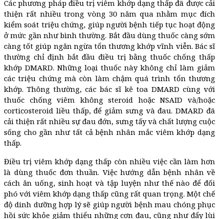
Các phương pháp điều trị viêm khớp dạng thấp đã được cải
thiện rất nhiều trong vòng 30 năm qua nhằm mục đích
kiểm soát triệu chứng, giúp người bệnh tiếp tục hoạt động
ở mức gần như bình thường. Bắt đầu dùng thuốc càng sớm
càng tốt giúp ngăn ngừa tổn thương khớp vĩnh viễn. Bác sĩ
thường chỉ định bắt đầu điều trị bằng thuốc chống thấp
khớp DMARD. Những loại thuốc này không chỉ làm giảm
các triệu chứng mà còn làm chậm quá trình tổn thương
khớp. Thông thường, các bác sĩ kê toa DMARD cùng với
thuốc chống viêm không steroid hoặc NSAID và/hoặc
corticosteroid liều thấp, để giảm sưng và đau. DMARD đã
cải thiện rất nhiều sự đau đớn, sưng tấy và chất lượng cuộc
sống cho gần như tất cả bệnh nhân mắc viêm khớp dạng
thấp.
Điều trị viêm khớp dạng thấp còn nhiều việc cần làm hơn
là dùng thuốc đơn thuần. Việc hướng dẫn bệnh nhân về
cách ăn uống, sinh hoạt và tập luyện như thế nào để đối
phó với viêm khớp dạng thấp cũng rất quan trọng. Một chế
độ dinh dưỡng hợp lý sẽ giúp người bệnh mau chóng phục
hồi sức khỏe giảm thiểu những cơn đau, cũng như đẩy lùi