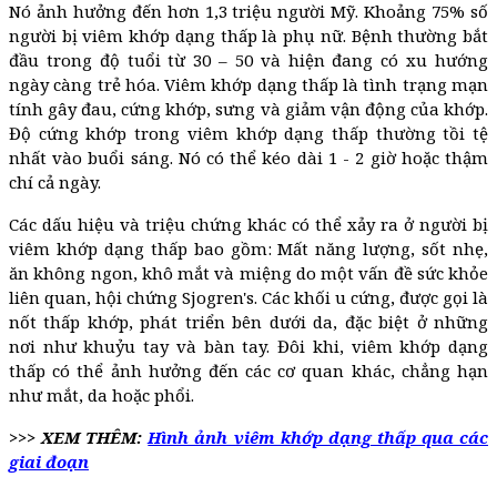
Nó ảnh hưởng đến hơn 1,3 triệu người Mỹ. Khoảng 75% số
người bị viêm khớp dạng thấp là phụ nữ. Bệnh thường bắt
đầu trong độ tuổi từ 30 – 50 và hiện đang có xu hướng
ngày càng trẻ hóa. Viêm khớp dạng thấp là tình trạng mạn
tính gây đau, cứng khớp, sưng và giảm vận động của khớp.
Độ cứng khớp trong viêm khớp dạng thấp thường tồi tệ
nhất vào buổi sáng. Nó có thể kéo dài 1 - 2 giờ hoặc thậm
chí cả ngày.
Các dấu hiệu và triệu chứng khác có thể xảy ra ở người bị
viêm khớp dạng thấp bao gồm: Mất năng lượng, sốt nhẹ,
ăn không ngon, khô mắt và miệng do một vấn đề sức khỏe
liên quan, hội chứng Sjogren's. Các khối u cứng, được gọi là
nốt thấp khớp, phát triển bên dưới da, đặc biệt ở những
nơi như khuỷu tay và bàn tay. Đôi khi, viêm khớp dạng
thấp có thể ảnh hưởng đến các cơ quan khác, chẳng hạn
như mắt, da hoặc phổi.
>>> XEM THÊM:
Hình ảnh viêm khớp dạng thấp qua các
giai đoạn