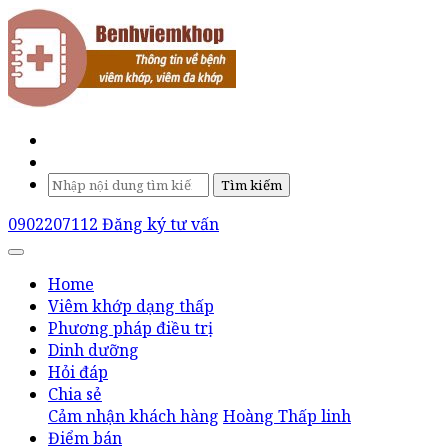
Tìm kiếm
0902207112
Đăng ký tư vấn
Home
Viêm khớp dạng thấp
Phương pháp điều trị
Dinh dưỡng
Hỏi đáp
Chia sẻ
Cảm nhận khách hàng
Hoàng Thấp linh
Điểm bán