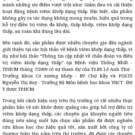
minh những ưu điểm vượt trội như: Giảm đau và cải thiện
hoạt động bệnh viêm khớp dạng thấp. Đặc biệt, sản phẩm
không gây ra tác dụng không mong muốn, hiệu quả trong
hỗ trợ điều trị viêm đa khớp, thấp khớp, viêm khớp dạng
thấp, an toàn khi dùng lâu dài.
Bên cạnh đó, sản phẩm được nhiều chuyên gia đầu ngành
giới thiệu tại các hội thảo về bệnh viêm khớp dạng thấp, ví
dụ như hội thảo “Thông tin cập nhật về chẩn đoán và điều
trị viêm khớp dạng thấp” tại Bệnh viện Thống Nhất -
TP.HCM tháng 7/2009 có sự tham dự của TS.BS Lê Anh Thư -
Trưởng khoa Cơ xương khớp - BV Chợ Rẫy và PGS.TS
Nguyễn Thị Bay - Trưởng Bộ Môn bệnh học khoa YHCT -ĐH
Y dược TP.HCM.
Trong bối cảnh hiện nay trên thị trường có rất nhiều thực
phẩm bảo vệ sức khỏe được quảng cáo giúp hỗ trợ điều trị
viêm khớp dạng thấp, các chuyên gia khuyên người tiêu
dùng nên sáng suốt lựa chọn sản phẩm đã được nghiên
cứu khoa học cho hiệu quả tốt, sản xuất bởi công ty có
thương hiệu lâu năm trên thị trường, đã được các chuyên