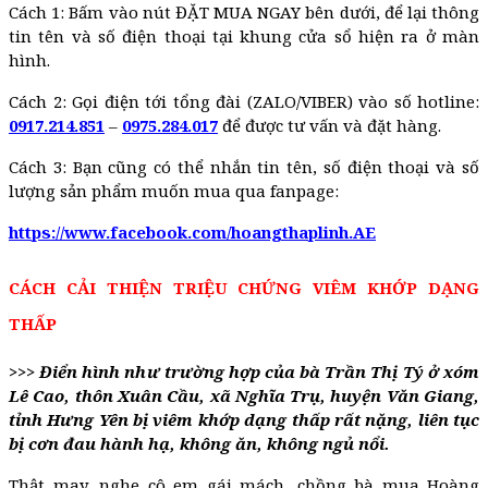
Cách 1: Bấm vào nút ĐẶT MUA NGAY bên dưới, để lại thông
tin tên và số điện thoại tại khung cửa sổ hiện ra ở màn
hình.
Cách 2: Gọi điện tới tổng đài (ZALO/VIBER) vào số hotline:
0917.214.851
–
0975.284.017
để được tư vấn và đặt hàng.
Cách 3: Bạn cũng có thể nhắn tin tên, số điện thoại và số
lượng sản phẩm muốn mua qua fanpage:
https://www.facebook.com/hoangthaplinh.AE
CÁCH CẢI THIỆN TRIỆU CHỨNG VIÊM KHỚP DẠNG
THẤP
>>> Điển hình như trường hợp của bà Trần Thị Tý ở xóm
Lê Cao, thôn Xuân Cầu, xã Nghĩa Trụ, huyện Văn Giang,
tỉnh Hưng Yên bị viêm khớp dạng thấp rất nặng, liên tục
bị cơn đau hành hạ, không ăn, không ngủ nổi.
Thật may, nghe cô em gái mách, chồng bà mua Hoàng