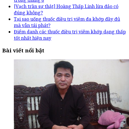
trong tháng 6
[Vạch trần sự thật] Hoàng Thấp Linh lừa đảo có
đúng không?
Tại sao uống thuốc điều trị viêm đa khớp đầy đủ
mà vẫn tái phát?
Điểm danh các thuốc điều trị viêm khớp dạng thấp
tốt nhất hiện nay
Bài viết nổi bật