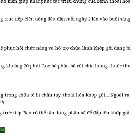
phổ biến giúp khắc phục các triệu chứng của bệnh thoái hóa
ng trực tiếp. Nên uống đều đặn mỗi ngày 2 lần vào buổi sáng
hể phục hồi chức năng và hỗ trợ chữa lành khớp gối đang bị
ong khoảng 20 phút. Lọc bỏ phần bã rồi chia lượng thuốc thu
rong chữa tê bì chân tay, thoái hóa khớp gối,... Ngoài ra,
ớp.
 trực tiếp. Bạn có thể tận dụng phần bã để đắp lên khớp gối,