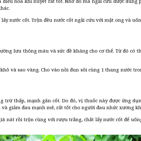
à điều hòa khí huyết rất tốt. Nhờ đó mà ngải cứu được dùng 
hác.
 lấy nước cốt. Trộn đều nước cốt ngải cứu với mật ong và uố
 cường lưu thông máu và sức đề kháng cho cơ thể. Từ đó có t
i khô và sao vàng. Cho vào nồi đun sôi cùng 1 thang nước tr
 trừ thấp, mạnh gân cốt. Do đó, vị thuốc này được ứng dụng t
m và giảm đau mạnh mẽ, rất tốt cho người đau nhức xương kh
 nát rồi trộn cùng với rượu trắng, chắt lấy nước cốt để uống