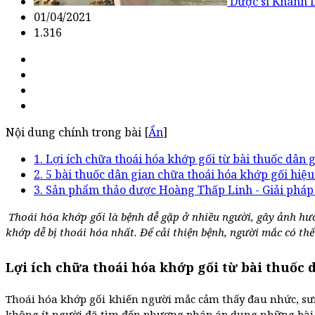
Dược sĩ Khánh 
01/04/2021
1.316
Nội dung chính trong bài [
Ẩn
]
1. Lợi ích chữa thoái hóa khớp gối từ bài thuốc dân 
2. 5 bài thuốc dân gian chữa thoái hóa khớp gối hiệ
3. Sản phẩm thảo dược Hoàng Thấp Linh - Giải pháp 
Thoái hóa khớp gối là bệnh dễ gặp ở nhiều người, gây ảnh hưở
khớp dễ bị thoái hóa nhất. Để cải thiện bệnh, người mắc có th
Lợi ích chữa thoái hóa khớp gối từ bài thuốc 
Thoái hóa khớp gối khiến người mắc cảm thấy đau nhức, sưng
không ít người đã tìm đến phương pháp áp dụng những bài t