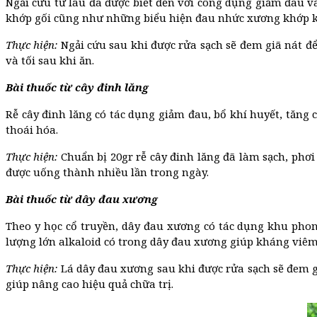
Ngải cứu từ lâu đã được biết đến với công dụng giảm đau v
khớp gối cũng như những biểu hiện đau nhức xương khớp k
Thực hiện:
Ngải cứu sau khi được rửa sạch sẽ đem giã nát để
và tối sau khi ăn.
Bài thuốc từ cây đinh lăng
Rễ cây đinh lăng có tác dụng giảm đau, bổ khí huyết, tăng
thoái hóa.
Thực hiện:
Chuẩn bị 20gr rễ cây đinh lăng đã làm sạch, phơ
được uống thành nhiều lần trong ngày.
Bài thuốc từ dây đau xương
Theo y học cổ truyền, dây đau xương có tác dụng khu phong
lượng lớn alkaloid có trong dây đau xương giúp kháng viê
Thực hiện:
Lá dây đau xương sau khi được rửa sạch sẽ đem giã
giúp nâng cao hiệu quả chữa trị.