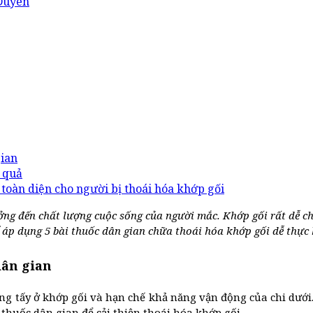
Duyên
gian
u quả
toàn diện cho người bị thoái hóa khớp gối
ng đến chất lượng cuộc sống của người mắc. Khớp gối rất dễ chị
ể áp dụng 5 bài thuốc dân gian chữa thoái hóa khớp gối dễ thực 
dân gian
 tấy ở khớp gối và hạn chế khả năng vận động của chi dưới. Để
huốc dân gian để cải thiện thoái hóa khớp gối.