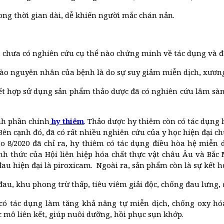
ong thời gian dài, dễ khiến người mắc chán nản.
g, chưa có nghiên cứu cụ thể nào chứng minh về tác dụng và đ
vào nguyên nhân của bệnh là do sự suy giảm miễn dịch, xương 
t hợp sử dụng sản phẩm thảo dược đã có nghiên cứu lâm sàng
nh phần chính
hy thiêm
. Thảo dược hy thiêm còn có tác dụng
 Bên cạnh đó, đã có rất nhiều nghiên cứu của y học hiện đại c
8/2020 đã chỉ ra, hy thiêm có tác dụng điều hòa hệ miễn dị
nh thức của Hội liên hiệp hóa chất thực vật châu Âu và Bắc 
u hiện đại là piroxicam. Ngoài ra, sản phẩm còn là sự kết hợ
au, khu phong trừ thấp, tiêu viêm giải độc, chống đau lưng,
ó tác dụng làm tăng khả năng tự miễn dịch, chống oxy hóa
mô liên kết, giúp nuôi dưỡng, hồi phục sụn khớp.