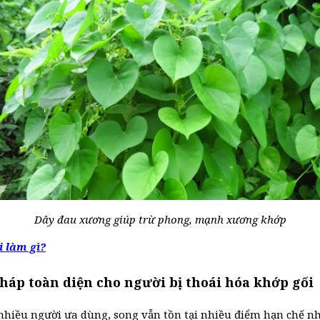
Dây đau xương giúp trừ phong, mạnh xương khớp
i làm gì?
áp toàn diện cho người bị thoái hóa khớp gối
nhiều người ưa dùng, song vẫn tồn tại nhiều điểm hạn chế n