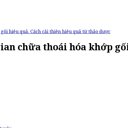
gối hiệu quả. Cách cải thiện hiệu quả từ thảo dược
ian chữa thoái hóa khớp gối