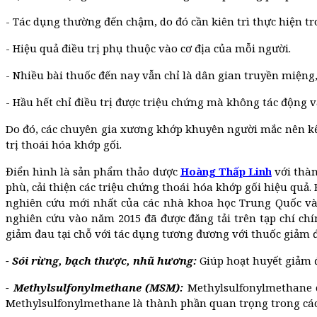
- Tác dụng thường đến chậm, do đó cần kiên trì thực hiện tr
- Hiệu quả điều trị phụ thuộc vào cơ địa của mỗi người.
- Nhiều bài thuốc đến nay vẫn chỉ là dân gian truyền miện
- Hầu hết chỉ điều trị được triệu chứng mà không tác động 
Do đó, các chuyên gia xương khớp khuyên người mắc nên kế
trị thoái hóa khớp gối.
Điển hình là sản phẩm thảo dược
Hoàng Thấp Linh
với thà
phù, cải thiện các triệu chứng thoái hóa khớp gối hiệu quả.
nghiên cứu mới nhất của các nhà khoa học Trung Quốc vào 
nghiên cứu vào năm 2015 đã được đăng tải trên tạp chí chí
giảm đau tại chỗ với tác dụng tương đương với thuốc giảm đa
- Sói rừng, bạch thược, nhũ hương:
Giúp hoạt huyết giảm đ
- Methylsulfonylmethane (MSM):
Methylsulfonylmethane c
Methylsulfonylmethane là thành phần quan trọng trong các 