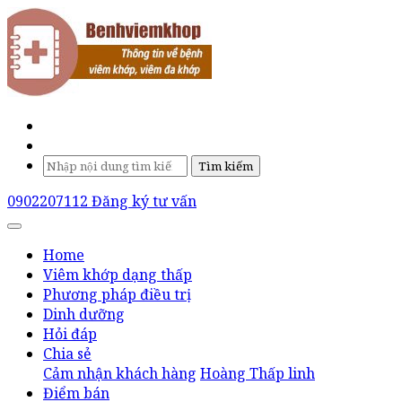
Tìm kiếm
0902207112
Đăng ký tư vấn
Home
Viêm khớp dạng thấp
Phương pháp điều trị
Dinh dưỡng
Hỏi đáp
Chia sẻ
Cảm nhận khách hàng
Hoàng Thấp linh
Điểm bán