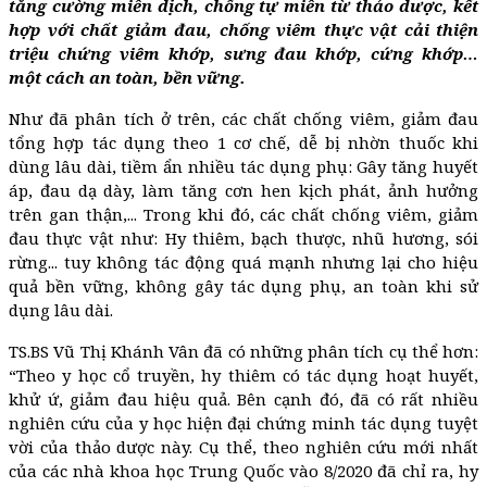
tăng cường miễn dịch, chống tự miễn từ thảo dược, kết
hợp với chất giảm đau, chống viêm thực vật cải thiện
triệu chứng viêm khớp, sưng đau khớp, cứng khớp…
một cách an toàn, bền vững.
Như đã phân tích ở trên, các chất chống viêm, giảm đau
tổng hợp tác dụng theo 1 cơ chế, dễ bị nhờn thuốc khi
dùng lâu dài, tiềm ẩn nhiều tác dụng phụ: Gây tăng huyết
áp, đau dạ dày, làm tăng cơn hen kịch phát, ảnh hưởng
trên gan thận,... Trong khi đó, các chất chống viêm, giảm
đau thực vật như: Hy thiêm, bạch thược, nhũ hương, sói
rừng... tuy không tác động quá mạnh nhưng lại cho hiệu
quả bền vững, không gây tác dụng phụ, an toàn khi sử
dụng lâu dài.
TS.BS Vũ Thị Khánh Vân đã có những phân tích cụ thể hơn:
“Theo y học cổ truyền, hy thiêm có tác dụng hoạt huyết,
khử ứ, giảm đau hiệu quả. Bên cạnh đó, đã có rất nhiều
nghiên cứu của y học hiện đại chứng minh tác dụng tuyệt
vời của thảo dược này. Cụ thể, theo nghiên cứu mới nhất
của các nhà khoa học Trung Quốc vào 8/2020 đã chỉ ra, hy