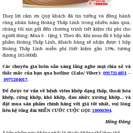
Thay lời cảm ơn Quý khách đã tin tưởng và đồng hành
cùng nhãn hàng Hoàng Thấp Linh trong nhiều năm qua,
chúng tôi xin gửi đến chương trình tiết kiệm chi phí cho
người dùng: Mua 6 - tặng 1. Theo đó, khi mua đủ 6 hộp sản
phẩm Hoàng Thấp Linh, Khách hàng sẽ nhận được 1 hộp
Hoàng Thấp Linh miễn phí (tiết kiệm gần 15%, tương
đương 165.000đ).
Các chuyên gia luôn sẵn sàng lắng nghe mọi chia sẻ và
thắc mắc của bạn qua hotline (Zalo/ Viber):
0917214851
–
0975284017
.
Để được tư vấn về bệnh viêm khớp dạng thấp, thoái hóa
khớp, cứng khớp, khô khớp, đau nhức xương khớp... và
đặt mua sản phẩm chính hãng với giá tốt nhất, vui lòng
liên hệ tổng đài MIỄN CƯỚC CUỘC GỌI:
18006304
.
Hồng Đăng
* Sản phẩm này không phải là thuốc không thể thay thế