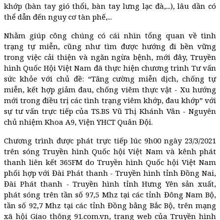
khớp (bàn tay gió thổi, bàn tay lưng lạc đà,...), lâu dần có
thể dẫn đến nguy cơ tàn phế,...
Nhằm giúp công chúng có cái nhìn tổng quan về tình
trạng tự miễn, cũng như tìm được hướng đi bền vững
trong việc cải thiện và ngăn ngừa bệnh, mới đây, Truyền
hình Quốc Hội Việt Nam đã thực hiện chương trình Tư vấn
sức khỏe với chủ đề: “Tăng cường miễn dịch, chống tự
miễn, kết hợp giảm đau, chống viêm thực vật - Xu hướng
mới trong điều trị các tình trạng viêm khớp, đau khớp” với
sự tư vấn trực tiếp của TS.BS Vũ Thị Khánh Vân - Nguyên
chủ nhiệm Khoa A9, Viện YHCT Quân Đội.
Chương trình được phát trực tiếp lúc 9h00 ngày 23/3/2021
trên sóng Truyền hình Quốc hội Việt Nam và kênh phát
thanh liên kết 365FM do Truyền hình Quốc hội Việt Nam
phối hợp với Đài Phát thanh - Truyền hình tỉnh Đồng Nai,
Đài Phát thanh - Truyền hình tỉnh Hưng Yên sản xuất,
phát sóng trên tần số 97,5 Mhz tại các tỉnh Đông Nam Bộ,
tần số 92,7 Mhz tại các tỉnh Đồng bằng Bắc Bộ, trên mạng
xã hội Giao thông 91.com.vn, trang web của Truyền hình