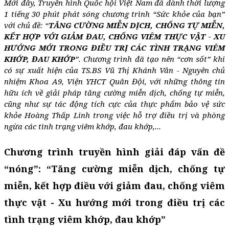
Mới đây, Truyền hình Quốc hội Việt Nam đã dành thời lượng
1 tiếng 30 phút phát sóng chương trình “Sức khỏe của bạn”
với chủ đề: “
TĂNG CƯỜNG MIỄN DỊCH, CHỐNG TỰ MIỄN,
KẾT HỢP VỚI GIẢM ĐAU, CHỐNG VIÊM THỰC VẬT - XU
HƯỚNG MỚI TRONG ĐIỀU TRỊ CÁC TÌNH TRẠNG VIÊM
KHỚP, ĐAU KHỚP
”. Chương trình đã tạo nên “cơn sốt” khi
có sự xuất hiện của TS.BS Vũ Thị Khánh Vân - Nguyên chủ
nhiệm Khoa A9, Viện YHCT Quân Đội, với những thông tin
hữu ích về giải pháp tăng cường miễn dịch, chống tự miễn,
cũng như sự tác động tích cực của thực phẩm bảo vệ sức
khỏe Hoàng Thấp Linh trong việc hỗ trợ điều trị và phòng
ngừa các tình trạng viêm khớp, đau khớp,...
Chương trình truyền hình giải đáp vấn đề
“nóng”: “Tăng cường miễn dịch, chống tự
miễn, kết hợp điều với giảm đau, chống viêm
thực vật - Xu hướng mới trong điều trị các
tình trạng viêm khớp, đau khớp”