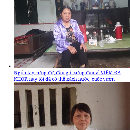
Ngón tay cứng đờ, đầu gối sưng đau vì VIÊM ĐA
KHỚP, nay tôi đã có thể xách nước, cuốc vườn