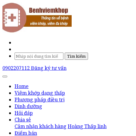
Tìm kiếm
0902207112
Đăng ký tư vấn
Home
Viêm khớp dạng thấp
Phương pháp điều trị
Dinh dưỡng
Hỏi đáp
Chia sẻ
Cảm nhận khách hàng
Hoàng Thấp linh
Điểm bán