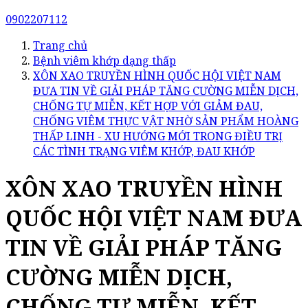
0902207112
Trang chủ
Bệnh viêm khớp dạng thấp
XÔN XAO TRUYỀN HÌNH QUỐC HỘI VIỆT NAM
ĐƯA TIN VỀ GIẢI PHÁP TĂNG CƯỜNG MIỄN DỊCH,
CHỐNG TỰ MIỄN, KẾT HỢP VỚI GIẢM ĐAU,
CHỐNG VIÊM THỰC VẬT NHỜ SẢN PHẨM HOÀNG
THẤP LINH - XU HƯỚNG MỚI TRONG ĐIỀU TRỊ
CÁC TÌNH TRẠNG VIÊM KHỚP, ĐAU KHỚP
XÔN XAO TRUYỀN HÌNH
QUỐC HỘI VIỆT NAM ĐƯA
TIN VỀ GIẢI PHÁP TĂNG
CƯỜNG MIỄN DỊCH,
CHỐNG TỰ MIỄN, KẾT