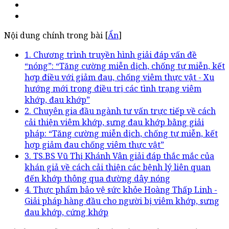
Nội dung chính trong bài [
Ẩn
]
1. Chương trình truyền hình giải đáp vấn đề
“nóng”: “Tăng cường miễn dịch, chống tự miễn, kết
hợp điều với giảm đau, chống viêm thực vật - Xu
hướng mới trong điều trị các tình trạng viêm
khớp, đau khớp”
2. Chuyên gia đầu ngành tư vấn trực tiếp về cách
cải thiện viêm khớp, sưng đau khớp bằng giải
pháp: “Tăng cường miễn dịch, chống tự miễn, kết
hợp giảm đau chống viêm thực vật”
3. TS.BS Vũ Thị Khánh Vân giải đáp thắc mắc của
khán giả về cách cải thiện các bệnh lý liên quan
đến khớp thông qua đường dây nóng
4. Thực phẩm bảo vệ sức khỏe Hoàng Thấp Linh -
Giải pháp hàng đầu cho người bị viêm khớp, sưng
đau khớp, cứng khớp