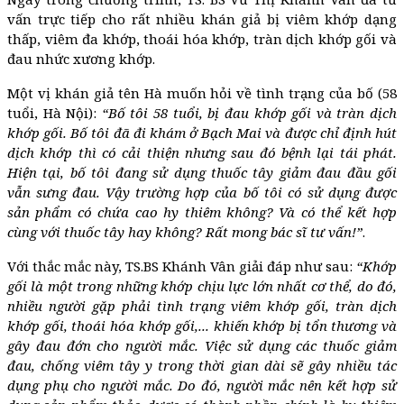
vấn trực tiếp cho rất nhiều khán giả bị viêm khớp dạng
thấp, viêm đa khớp, thoái hóa khớp, tràn dịch khớp gối và
đau nhức xương khớp.
Một vị khán giả tên Hà muốn hỏi về tình trạng của bố (58
tuổi, Hà Nội):
“Bố tôi 58 tuổi, bị đau khớp gối và tràn dịch
khớp gối. Bố tôi đã đi khám ở Bạch Mai và được chỉ định hút
dịch khớp thì có cải thiện nhưng sau đó bệnh lại tái phát.
Hiện tại, bố tôi đang sử dụng thuốc tây giảm đau đầu gối
vẫn sưng đau. Vậy trường hợp của bố tôi có sử dụng được
sản phẩm có chứa cao hy thiêm không? Và có thể kết hợp
cùng với thuốc tây hay không? Rất mong bác sĩ tư vấn!”
.
Với thắc mắc này, TS.BS Khánh Vân giải đáp như sau:
“Khớp
gối là một trong những khớp chịu lực lớn nhất cơ thể, do đó,
nhiều người gặp phải tình trạng viêm khớp gối, tràn dịch
khớp gối, thoái hóa khớp gối,... khiến khớp bị tổn thương và
gây đau đớn cho người mắc. Việc sử dụng các thuốc giảm
đau, chống viêm tây y trong thời gian dài sẽ gây nhiều tác
dụng phụ cho người mắc. Do đó, người mắc nên kết hợp sử