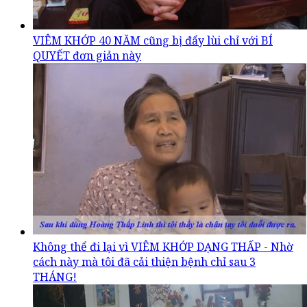
VIÊM KHỚP 40 NĂM cũng bị đẩy lùi chỉ với BÍ
QUYẾT đơn giản này
Không thể đi lại vì VIÊM KHỚP DẠNG THẤP - Nhờ
cách này mà tôi đã cải thiện bệnh chỉ sau 3
THÁNG!