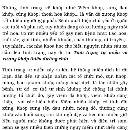
Những tình trạng về khớp như: Viêm khớp, sưng đau
khớp, cứng khớp, thoái hóa khớp,... là vấn đề xương khớp
rất nhiều người gặp phải. Bệnh xuất hiện chủ yếu ở người
cao tuổi và phụ nữ, tuy nhiên đang có xu hướng ngày một
trẻ hóa. Có rất nhiều yếu tố gây nên bệnh như: Lão hóa,
tuổi tác, giới tính, nhiễm khuẩn, chấn thương, di truyền,...
Tuy nhiên, các nhà khoa học cho biết, nguyên nhân sâu xa
dẫn đến tình trạng này đó là:
Tình trạng tự miễn và
xương khớp thiếu dưỡng chất.
Tình trạng tự miễn xảy ra khi hệ thống miễn dịch bị rối
loạn, dẫn đến sự nhận nhầm các tổ chức mô, sụn khớp,
màng bao quanh khớp, màng hoạt dịch là tác nhân gây
bệnh. Từ đó, cơ thể tự sinh kháng thể chống lại chính
những tổ chức đó, gây viêm đa khớp, viêm khớp dạng
thấp,... với các biểu hiện: Viêm nhiều khớp, có tính đối
xứng, khớp sưng tấy, đau nhức, nóng đỏ, thường cứng
khớp vào buổi sáng sau khi ngủ dậy và kéo dài nhiều giờ.
Nếu người mắc không được phát hiện và điều trị sớm,
bệnh sẽ gây nhiều biến chứng nguy hiểm như: Biến dạng