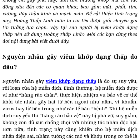
động xấu đến các cơ quan khác, bao gồm mắt, phổi, tim,
xương, dây thần kinh và mạch máu. Để cải thiện tình trạng
này, Hoàng Thấp Linh luôn là cái tên được giới chuyên gia
tin tưởng lựa chọn. Vậy tại sao người bị viêm khớp dạng
thấp nên sử dụng Hoàng Thấp Linh? Mời các bạn cùng theo
dõi nội dung bài viết dưới đây.
Nguyên nhân gây viêm khớp dạng thấp do
đâu?
Nguyên nhân gây
viêm khớp dạng thấp
là do sự suy yếu,
rối loạn của hệ miễn dịch. Bình thường, hệ miễn dịch được
ví như “hàng rào chắn”, thực hiện nhiệm vụ bảo vệ cơ thể
khỏi tác nhân gây hại từ bên ngoài như nấm, vi khuẩn,
virus hay từ bên trong như các tế bào “bệnh”. Khi hệ miễn
dịch suy yếu thì “hàng rào bảo vệ” này bị phá vỡ, suy giảm,
không còn đủ sức chống chọi với những tác nhân độc hại.
Hơn nữa, tình trạng này cũng khiến cho hệ miễn dịch
nhận diện sai, nhầm tưởng các mô và khớp trong cơ thể là