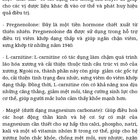
cho các vị dược liệu khác đi vào cơ thể và phát huy hiệu
quả điều trị.
- Pregnenolone: Đây là một tiền hormone chiết xuất từ
thiên nhiên. Pregnenolone đã được sử dụng trong hỗ trợ
điều trị viêm khớp dạng thấp và giúp ngăn chặn viêm,
sưng khớp từ những năm 1940.
- L-carnitine: L-carnitine có tác dụng làm chậm quá trình
lão hóa xương và cải thiện thuộc tính cấu trúc vi mô của
xương. Ngoài ra, thành phần này còn giúp giảm các gốc tự
do, cải thiện tình trạng đau nhức, sưng viêm do viêm khớp
dạng thấp. Đồng thời, L-carnitine còn có khả năng xoa dịu
những căng thẳng, giảm mệt mỏi, tăng cường sinh lực cho
cơ thể, giúp người mắc luôn cảm thấy khỏe mạnh hơn.
- Magiê (dưới dạng magnesium carbonate): Giúp điều hoà
các hoạt động thần kinh và hệ cơ. Sự có mặt của
magnesium cần thiết cho sự hấp thu calci, phospho, natri,
kali và một số vitamin nhóm B trong cơ thể, giúp cho hệ
xương luôn chắc khỏe, chống mệt mỏi, suy nhược, ngăn