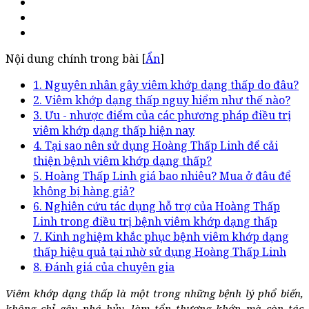
Nội dung chính trong bài [
Ẩn
]
1. Nguyên nhân gây viêm khớp dạng thấp do đâu?
2. Viêm khớp dạng thấp nguy hiểm như thế nào?
3. Ưu - nhược điểm của các phương pháp điều trị
viêm khớp dạng thấp hiện nay
4. Tại sao nên sử dụng Hoàng Thấp Linh để cải
thiện bệnh viêm khớp dạng thấp?
5. Hoàng Thấp Linh giá bao nhiêu? Mua ở đâu để
không bị hàng giả?
6. Nghiên cứu tác dụng hỗ trợ của Hoàng Thấp
Linh trong điều trị bệnh viêm khớp dạng thấp
7. Kinh nghiệm khắc phục bệnh viêm khớp dạng
thấp hiệu quả tại nhờ sử dụng Hoàng Thấp Linh
8. Đánh giá của chuyên gia
Viêm khớp dạng thấp là một trong những bệnh lý phổ biến,
không chỉ gây phá hủy, làm tổn thương khớp mà còn tác