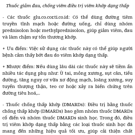
Thuốc giảm đau, chống viêm điều trị viêm khớp dạng thấp
- Các thuốc glu.co.cor.ti.co.id: Có thể dùng đường tiêm
truyền tĩnh mạch hoặc đường uống, chỉ dùng nhóm
prednisolon hoặc methylprednisolon, giúp giảm viêm, đau
và làm chậm sự tổn thương khớp.
+ Ưu điểm: Việc sử dụng các thuốc này có thể giúp người
bệnh cảm thấy bớt đau do viêm khớp dạng thấp.
+ Nhược điểm: Nếu dùng lâu dài các thuốc này sẽ tiềm ẩn
nhiều tác dụng phụ như: Ù tai, mỏng xương, sụt cân, tiểu
đường, tăng nguy cơ vữa xơ động mạch, loãng xương, suy
tuyến thượng thận, teo cơ hoặc xảy ra biến chứng trên
đường tiêu hoá,...
- Thuốc chống thấp khớp (DMARDs): Điều trị bằng thuốc
chống thấp khớp (DMARDs) bao gồm nhóm thuốc DMARDs
cổ điển và nhóm thuốc DMARDs sinh học. Trong đó, điều
trị viêm khớp dạng thấp bằng các loại thuốc sinh học đã
mang đến những hiệu quả tối ưu, giúp cải thiện chất