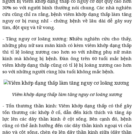
người bị viêm khớp dạng thấp có nguy cơ đột quỵ cao hơn
30% so với người bình thường nói chung. Các nhà nghiên
cứu cũng chỉ ra rằng, bệnh viêm khớp dạng thấp làm tăng
nguy cơ bị rung nhĩ - chứng bệnh về lâu dài dễ gây suy
tim, đột quỵ và tử vong.
- Tăng nguy cơ loãng xương: Nhiều nghiên cứu cho thấy,
những phụ nữ sau mãn kinh có kèm viêm khớp dạng thấp
thì tỉ lệ loãng xương cao hơn so với những phụ nữ mãn
kinh mà không bị bệnh. Đàn ông trên 60 tuổi mắc bệnh
viêm khớp dạng thấp cũng có tỉ lệ bị loãng xương cao hơn
so với những người cùng lứa tuổi không mắc bệnh.
Viêm khớp dạng thấp làm tăng nguy cơ loãng xương
- Tổn thương thần kinh: Viêm khớp dạng thấp có thể gây
tổn thương các khớp ở cổ, dẫn đến kích thích và tăng áp
lực lên các dây thần kinh ở cột sống. Bên cạnh đó, bệnh
cũng có thể ảnh hưởng đến các dây thần kinh ngoại vi của
não và cột sống, chèn ép lên dây thần kinh giữa (dây thần