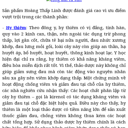
Sản phẩm Hoàng Thấp Linh được đánh giá cao vì ưu điểm
vượt trội trong các thành phần:
-
Hy thiêm
: Theo đông y, hy thiêm có vị đắng, tính hàn,
quy vào 2 kinh can, thận, nên ngoài tác dụng trừ phong
thấp, lợi gân cốt, chữa tê bại nửa người, đau nhức xương
khớp, đau lưng mỏi gối, loài cây này còn giúp an thần, hạ
huyết áp, bổ huyết, hoạt huyết, thông kinh hoạt lạc. Y học
hiện đại chỉ ra rằng, hy thiêm có khả năng kháng viêm,
điều hòa miễn dịch rất tốt. Vì thế, thảo dược này không chỉ
giúp giảm sưng đau mà còn tác động vào nguyên nhân
sâu xa gây nên viêm khớp dạng thấp. Một chứng minh về
hoạt động chống viêm và giảm đau tại chỗ của hy thiêm,
các nhà nghiên cứu nhận thấy: Các hoạt chất phân lập từ
cây hy thiêm – gọi là kirenol có tác dụng kháng viêm và
giảm đau tại chỗ đặc biệt hiệu quả. Điều này cho thấy, hy
thiêm là một loại thảo dược có tiềm năng lớn để sản xuất
thuốc giảm đau, chống viêm không thua kém các hoạt
chất tổng hợp. Sử dụng thảo dược hy thiêm chính là cách