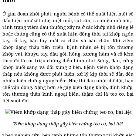
Ở giai đoạn khởi phát, người bệnh có thể xuất hiện một số
dấu hiệu như sốt nhẹ, mệt mỏi, sụt cân, ra nhiều mồ hôi,...
Tình trạng viêm đau thường xảy ra ở các khớp nhỏ riêng lẻ
hoặc chúng cũng có thể xuất hiện đồng thời tại khớp ngón
tay, cổ tay, bàn tay, mắt cá chân và bàn chân. Khi viêm
khớp dạng thấp tiến triển, bệnh nhân sẽ bị tổn thương
khớp vai, khuỷu tay, đầu gối, hông, xương hàm và cổ kèm
theo đó là các triệu chứng điển hình như: Sưng, đau, cứng
khớp buổi sáng và đối xứng 2 bên. Bệnh viêm khớp dạng
thấp nếu không được phát hiện, xử lý kịp thời sẽ dẫn đến
nhiều biến chứng nguy hiểm. Nhẹ thì đau nhức dữ dội, hạn
chế vận động. Nặng hơn sẽ gây biến dạng khớp, dính khớp,
tổn thương thần kinh ngoại biên, thậm chí là teo cơ, bại
liệt suốt đời.
Viêm khớp dạng thấp gây biến chứng teo cơ, bại liệt
Theo nghiên cứu, bên cạnh những tổn thương tại khớp gây