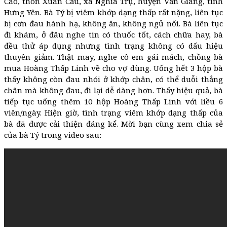
Cao, thôn Xuân Cầu, xã Nghĩa Trụ, huyện Văn Giang, tỉnh
Hưng Yên. Bà Tý bị viêm khớp dạng thấp rất nặng, liên tục
bị cơn đau hành hạ, không ăn, không ngủ nổi. Bà liên tục
đi khám, ở đâu nghe tin có thuốc tốt, cách chữa hay, bà
đều thử áp dụng nhưng tình trạng không có dấu hiệu
thuyên giảm. Thật may, nghe cô em gái mách, chồng bà
mua Hoàng Thấp Linh về cho vợ dùng. Uống hết 3 hộp bà
thấy không còn đau nhói ở khớp chân, có thể duỗi thẳng
chân mà không đau, đi lại dễ dàng hơn. Thấy hiệu quả, bà
tiếp tục uống thêm 10 hộp Hoàng Thấp Linh với liều 6
viên/ngày. Hiện giờ, tình trạng viêm khớp dạng thấp của
bà đã được cải thiện đáng kể. Mời bạn cùng xem chia sẻ
của bà Tý trong video sau: