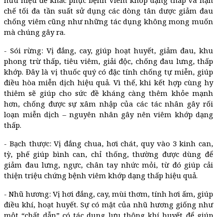
hữu hiệu để khắc phục bệnh viêm khớp dạng thấp và hạn
chế tối đa tần suất sử dụng các dòng tân dược giảm đau
chống viêm cũng như những tác dụng không mong muốn
mà chúng gây ra.
- Sói rừng: Vị đắng, cay, giúp hoạt huyết, giảm đau, khu
phong trừ thấp, tiêu viêm, giải độc, chống đau lưng, thấp
khớp. Đây là vị thuốc quý có đặc tính chống tự miễn, giúp
điều hòa miễn dịch hiệu quả. Vì thế, khi kết hợp cùng hy
thiêm sẽ giúp cho sức đề kháng càng thêm khỏe mạnh
hơn, chống được sự xâm nhập của các tác nhân gây rối
loạn miễn dịch – nguyên nhân gây nên viêm khớp dạng
thấp.
- Bạch thược: Vị đắng chua, hơi chát, quy vào 3 kinh can,
tỳ, phế giúp bình can, chỉ thống, thường được dùng để
giảm đau lưng, ngực, chân tay nhức mỏi, từ đó giúp cải
thiện triệu chứng bệnh viêm khớp dạng thấp hiệu quả.
- Nhũ hương: Vị hơi đắng, cay, mùi thơm, tính hơi ấm, giúp
điều khí, hoạt huyết. Sự có mặt của nhũ hương giống như
một “chất dẫn” có tác dụng lưu thông khí huyết để giúp