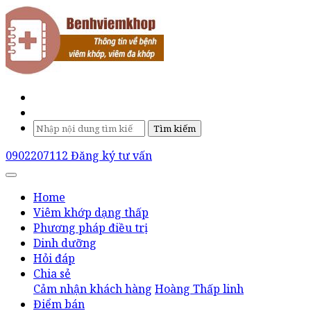
Tìm kiếm
0902207112
Đăng ký tư vấn
Home
Viêm khớp dạng thấp
Phương pháp điều trị
Dinh dưỡng
Hỏi đáp
Chia sẻ
Cảm nhận khách hàng
Hoàng Thấp linh
Điểm bán