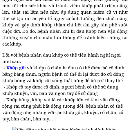
mới tốt cho sức khỏe và tránh viêm khớp phát triển nặng
lên, thật sai lầm nếu như áp dụng quan niệm cũ vì như
thế sẽ tạo ra các yếu tố nguy cơ ảnh hưởng đến chức năng
khớp và gây dính khớp thậm chí liệt chi gây tàn phế suốt
cuộc đời. Do đó, bệnh nhân khi bị đau khớp nên vận động
thường xuyên cho máu lưu thông để tránh biến chứng tại
các khớp.
Đối với bệnh nhân đau khớp có thể tiến hành nghỉ ngơi
như sau:
-
Khớp gối
và khớp cổ chân bị đau có thể được bó cố định
bằng băng thun, người bệnh có thể đi lại được do cử động
khớp hông và khớp cột sống thắt lưng để bù trừ thay thế.
- Khớp cổ tay được cố định, người bệnh có thể sử dụng
khớp khuỷu, vai, bàn và ngón tay để cử động
- Khớp hông, khớp vai là các khớp lớn có tầm vận động
rộng rãi cũng phải bất động tương đối, bệnh nhân có thể
vận động nhẹ nhàng với các khớp gối, khuỷu, cổ chân, cổ
tay, bàn chân, bàn tay…