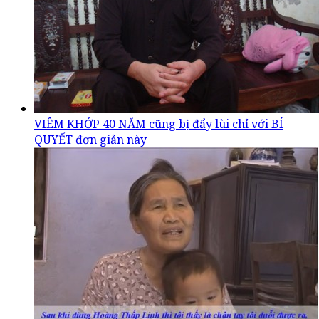
VIÊM KHỚP 40 NĂM cũng bị đẩy lùi chỉ với BÍ
QUYẾT đơn giản này