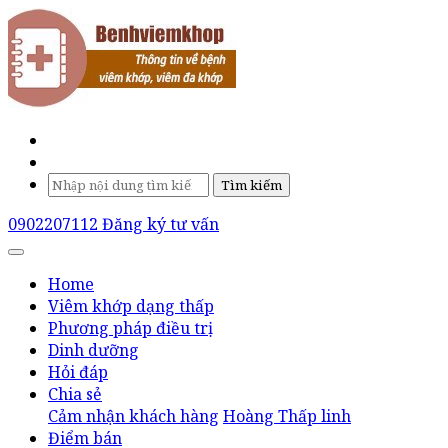
Tìm kiếm
0902207112
Đăng ký tư vấn
Home
Viêm khớp dạng thấp
Phương pháp điều trị
Dinh dưỡng
Hỏi đáp
Chia sẻ
Cảm nhận khách hàng
Hoàng Thấp linh
Điểm bán