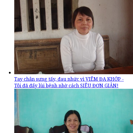
Tay chân sưng tấy, đau nhức vì VIÊM ĐA KHỚP -
Tôi đã đẩy lùi bệnh nhờ cách SIÊU ĐƠN GIẢN!