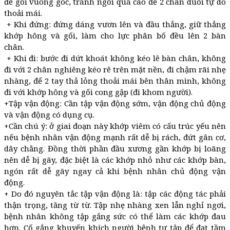
để gối vuông góc, tránh ngồi quá cao để 2 chân duỗi tự do
thoải mái.
+ Khi đứng: đứng dáng vươn lên và đầu thẳng, giữ thẳng
khớp hông và gối, làm cho lực phân bố đều lên 2 bàn
chân.
+ Khi đi: bước đi dứt khoát không kéo lê bàn chân, không
đi với 2 chân nghiêng kéo rê trên mặt nền, đi chậm rãi nhẹ
nhàng, để 2 tay thả lỏng thoải mái bên thân mình, không
đi với khớp hông và gối cong gập (đi khom người).
+Tập vận động: Cần tập vận động sớm, vận động chủ động
và vận động có dụng cụ.
+Cần chú ý: ở giai đoạn này khớp viêm có cấu trúc yếu nên
nếu bệnh nhân vận động mạnh rất dễ bị rách, đứt gân cơ,
dây chằng. Đồng thời phần đầu xương gần khớp bị loãng
nên dễ bị gãy, đặc biệt là các khớp nhỏ như các khớp bàn,
ngón rất dễ gãy ngay cả khi bệnh nhân chủ động vận
động.
+ Do đó nguyên tắc tập vận động là: tập các động tác phải
thận trọng, tăng từ từ. Tập nhẹ nhàng xen lẫn nghỉ ngơi,
bệnh nhân không tập gắng sức có thể làm các khớp đau
hơn. Cố gắng khuyến khích người bệnh tự tập để đạt tầm