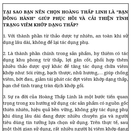
TẠI SAO BẠN NÊN CHỌN HOÀNG THẤP LINH LÀ “BẠN
ĐỒNG HÀNH” GIÚP PHỤC HỒI VÀ CẢI THIỆN TÌNH
TRẠNG VIÊM KHỚP DẠNG THẤP?
1. Với thành phần từ thảo dược tự nhiên, an toàn khi sử
dụng lâu dài, không để lại tác dụng phụ.
2. Là thành phần chính trong sản phẩm, hy thiêm có tác
dụng khu phong trừ thấp, lợi gân cốt, phối hợp thêm
nhiều thảo dược quý khác để tăng tác dụng chữa viêm
khớp như: Sói rừng, bạch thược, nhũ hương,… giúp chống
viêm, bớt đau, giảm tái phát các đợt viêm khớp dạng thấp,
hạn chế tình trạng tràn dịch khớp gối.
3. Sự ra đời của Hoàng Thấp Linh là một bước tiến quan
trọng trong xu hướng sử dụng các sản phẩm có nguồn gốc
thiên nhiên, hiệu quả bền vững, không gây tác dụng phụ
khi dùng lâu dài đang được nhiều chuyên gia và người
tiêu dùng tin tưởng lựa chọn sử dụng. Trên thực tế, sau
một thời gian sử dụng, rất nhiều người bị viêm khớp dạng