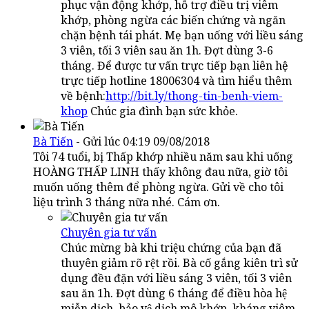
phục vận động khớp, hỗ trợ điều trị viêm
khớp, phòng ngừa các biến chứng và ngăn
chặn bệnh tái phát. Mẹ bạn uống với liều sáng
3 viên, tối 3 viên sau ăn 1h. Đợt dùng 3-6
tháng. Để được tư vấn trực tiếp bạn liên hệ
trực tiếp hotline 18006304 và tìm hiểu thêm
về bệnh:
http://bit.ly/thong-tin-benh-viem-
khop
Chúc gia đình bạn sức khỏe.
Bà Tiến
- Gửi lúc 04:19 09/08/2018
Tôi 74 tuổi, bị Thấp khớp nhiều năm sau khi uống
HOÀNG THẤP LINH thấy không đau nữa, giờ tôi
muốn uống thêm để phòng ngừa. Gửi về cho tôi
liệu trình 3 tháng nữa nhé. Cám ơn.
Chuyên gia tư vấn
Chúc mừng bà khi triệu chứng của bạn đã
thuyên giảm rõ rệt rồi. Bà cố gắng kiên trì sử
dụng đều đặn với liều sáng 3 viên, tối 3 viên
sau ăn 1h. Đợt dùng 6 tháng để điều hòa hệ
miễn dịch, bảo vệ dịch mô khớp, kháng viêm,