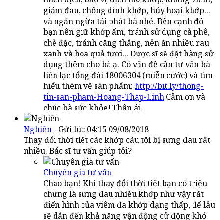
giảm đau, chống dính khớp, hủy hoại khớp...
và ngăn ngừa tái phát bà nhé. Bên cạnh đó
bạn nên giữ khớp ấm, tránh sử dụng cà phê,
chè đặc, tránh căng thẳng, nên ăn nhiều rau
xanh và hoa quả tươi... Dược sĩ sẽ đặt hàng sử
dụng thêm cho bà ạ. Có vấn đề cần tư vấn bà
liên lạc tổng đài 18006304 (miễn cước) và tìm
hiểu thêm về sản phẩm:
http://bit.ly/thong-
tin-san-pham-Hoang-Thap-Linh
Cảm ơn và
chúc bà sức khỏe! Thân ái.
Nghiên
- Gửi lúc 04:15 09/08/2018
Thay đổi thời tiết các khớp cảu tôi bị sưng đau rất
nhiều. Bác sĩ tư vấn giúp tôi?
Chuyên gia tư vấn
Chào bạn! Khi thay đổi thời tiết bạn có triệu
chứng là sưng đau nhiều khớp như vậy rất
điển hình của viêm đa khớp dạng thấp, để lâu
sẽ dẫn đến khả năng vận động cử động khó