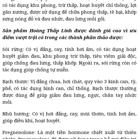
có tác dụng khu phong, trừ thấp, hoạt huyết chỉ thống, lợi
gân xương, được sử dụng để chữa phong thấp, tê bại, khớp
sưng nóng đỏ và đau nhức, đau lưng mỏi gối.
Sản phẩm Hoàng Thấp Linh được đánh giá cao vì ưu
điểm vượt trội có trong các thành phần thảo dược:
Sói rừng: Có vị đắng, cay, tính hơi ấm, có tác dụng hoạt
huyết giảm đau, khu phong trừ thấp, tiêu viêm giải độc,
giúp chống đau lưng, thấp khớp. Ngoài ra, sói rừng còn có
tác dụng giúp chống tự miễn.
Bạch thược: Vị đắng chua, hơi chát, quy vào 3 kinh can, tỳ,
phế, có tác dụng bình can, chỉ thống. Bạch thược thường
được dùng để giúp giảm đau lưng, ngực, chân tay nhức
mỏi.
Nhũ hương: Có vị hơi đắng, cay, mùi thơm, tính hơi ấm,
giúp điều khí, hoạt huyết.
Pregnenolone: Là một tiền hormone chiết xuất từ thiên
nhiên. Pregnenolone đã được sử dụng trong hỗ trợ điều trị