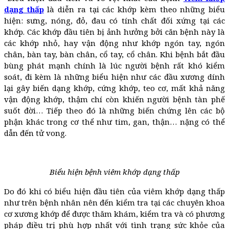
dạng thấp
là diễn ra tại các khớp kèm theo những biểu
hiện: sưng, nóng, đỏ, đau có tính chất đối xứng tại các
khớp. Các khớp đầu tiên bị ảnh hưởng bởi căn bệnh này là
các khớp nhỏ, hay vận động như khớp ngón tay, ngón
chân, bàn tay, bàn chân, cổ tay, cổ chân. Khi bệnh bắt đầu
bùng phát mạnh chính là lúc người bệnh rất khó kiểm
soát, đi kèm là những biểu hiện như các đầu xương dính
lại gây biến dạng khớp, cứng khớp, teo cơ, mất khả năng
vận động khớp, thậm chí còn khiến người bệnh tàn phế
suốt đời… Tiếp theo đó là những biến chứng lên các bộ
phận khác trong cơ thể như tim, gan, thận… nặng có thể
dẫn đến tử vong.
Biểu hiện bệnh viêm khớp dạng thấp
Do đó khi có biểu hiện đầu tiên của viêm khớp dạng thấp
như trên bệnh nhân nên đến kiểm tra tại các chuyên khoa
cơ xương khớp để được thăm khám, kiểm tra và có phương
pháp điều trị phù hợp nhất với tình trạng sức khỏe của