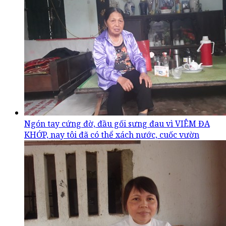
Ngón tay cứng đờ, đầu gối sưng đau vì VIÊM ĐA
KHỚP, nay tôi đã có thể xách nước, cuốc vườn