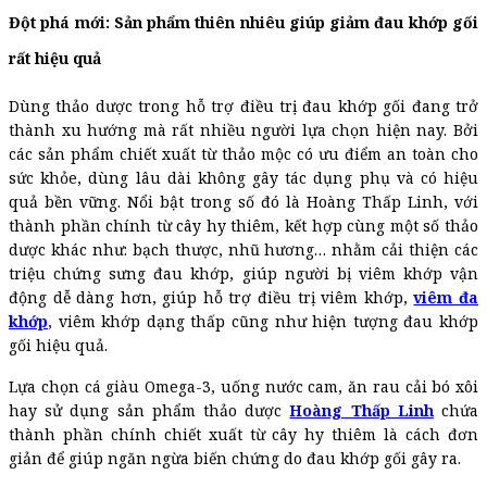
Đột phá mới: Sản phẩm thiên nhiêu giúp giảm đau khớp gối
rất hiệu quả
Dùng thảo dược trong hỗ trợ điều trị đau khớp gối đang trở
thành xu hướng mà rất nhiều người lựa chọn hiện nay. Bởi
các sản phẩm chiết xuất từ thảo mộc có ưu điểm an toàn cho
sức khỏe, dùng lâu dài không gây tác dụng phụ và có hiệu
quả bền vững. Nổi bật trong số đó là Hoàng Thấp Linh, với
thành phần chính từ cây hy thiêm, kết hợp cùng một số thảo
dược khác như: bạch thược, nhũ hương… nhằm cải thiện các
triệu chứng sưng đau khớp, giúp người bị viêm khớp vận
động dễ dàng hơn, giúp hỗ trợ điều trị viêm khớp,
viêm đa
khớp
, viêm khớp dạng thấp cũng như hiện tượng đau khớp
gối hiệu quả.
Lựa chọn cá giàu Omega-3, uống nước cam, ăn rau cải bó xôi
hay sử dụng sản phẩm thảo dược
Hoàng Thấp Linh
chứa
thành phần chính chiết xuất từ cây hy thiêm là cách đơn
giản để giúp ngăn ngừa biến chứng do đau khớp gối gây ra.