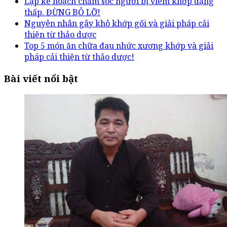
Lập kế hoạch chăm sóc người bị viêm khớp dạng
thấp. ĐỪNG BỎ LỠ!
Nguyên nhân gây khô khớp gối và giải pháp cải
thiện từ thảo dược
Top 5 món ăn chữa đau nhức xương khớp và giải
pháp cải thiện từ thảo dược!
Bài viết nổi bật