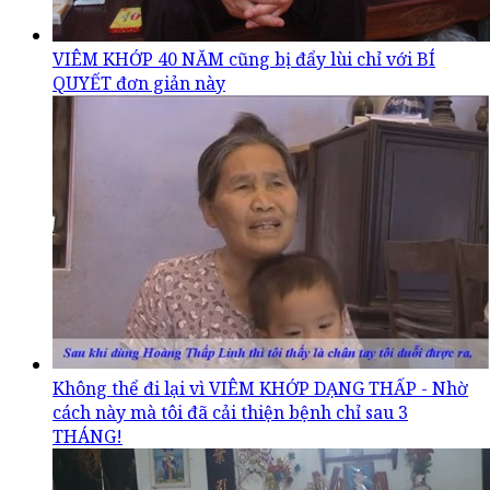
VIÊM KHỚP 40 NĂM cũng bị đẩy lùi chỉ với BÍ
QUYẾT đơn giản này
Không thể đi lại vì VIÊM KHỚP DẠNG THẤP - Nhờ
cách này mà tôi đã cải thiện bệnh chỉ sau 3
THÁNG!