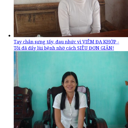
Tay chân sưng tấy, đau nhức vì VIÊM ĐA KHỚP -
Tôi đã đẩy lùi bệnh nhờ cách SIÊU ĐƠN GIẢN!