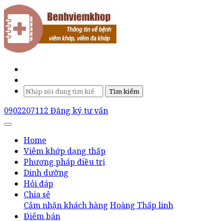
Tìm kiếm
0902207112
Đăng ký tư vấn
Home
Viêm khớp dạng thấp
Phương pháp điều trị
Dinh dưỡng
Hỏi đáp
Chia sẻ
Cảm nhận khách hàng
Hoàng Thấp linh
Điểm bán