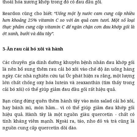
thoái hóa xương khớp trong đó có đau đầu gối.
Reardon cũng cho biết:
“Uống một ly nước cam cung cấp nhiều
hơn khoảng 25% vitamin C so với ăn quả cam tươi. Một số loại
thực phẩm cung cấp vitamin C để ngăn chặn cơn đau khớp gối là
ớt xanh, bưởi và dâu tây”.
3-Ăn rau cải bó xôi và hành
Các chuyên gia dinh dưỡng khuyên bệnh nhân đau khớp gối
là nên bổ sung thêm rau cải bó xôi vào chế độ ăn uống hàng
ngày. Các nhà nghiên cứu tại Úc phát hiện ra rằng, một lượng
lớn chất chống oxy hóa lutein và zeaxanthin (tìm thấy trong
cải bó xôi) có thể giúp giảm đau đầu gối rất hiệu quả.
Bạn cũng đừng quên thêm hành tây vào món salad cải bó xôi,
hay bánh mì, món hầm… vì có thể giúp giảm đau khớp gối
hiệu quả. Hành tây là một nguồn giàu quercetin - chất có
tính kháng viêm mạnh. Ngoài ra, táo, nho đỏ và trà cũng là
nguồn cung cấp quercetin dồi dào.