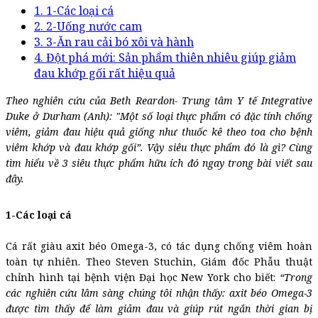
1. 1-Các loại cá
2. 2-Uống nước cam
3. 3-Ăn rau cải bó xôi và hành
4. Đột phá mới: Sản phẩm thiên nhiêu giúp giảm
đau khớp gối rất hiệu quả
Theo nghiên cứu của Beth Reardon- Trung tâm Y tế Integrative
Duke ở Durham (Anh): "Một số loại thực phẩm có đặc tính chống
viêm, giảm đau hiệu quả giống như thuốc kê theo toa cho bệnh
viêm khớp và đau khớp gối”. Vậy siêu thực phẩm đó là gì? Cùng
tìm hiểu về 3 siêu thực phẩm hữu ích đó ngay trong bài viết sau
đây.
1-Các loại cá
Cá rất giàu axit béo Omega-3, có tác dụng chống viêm hoàn
toàn tự nhiên. Theo Steven Stuchin, Giám đốc Phẫu thuật
chỉnh hình tại bệnh viện Đại học New York cho biết:
“Trong
các nghiên cứu lâm sàng chúng tôi nhận thấy: axit béo Omega-3
được tìm thấy để làm giảm đau và giúp rút ngắn thời gian bị