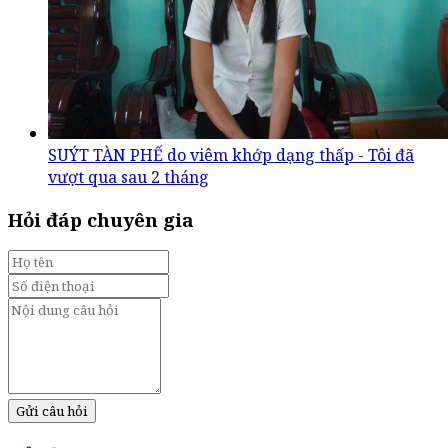
SUÝT TÀN PHẾ do viêm khớp dạng thấp - Tôi đã
vượt qua sau 2 tháng
Hỏi đáp chuyên gia
Gửi câu hỏi