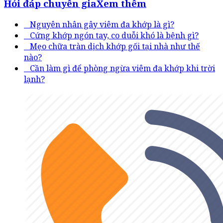
Hỏi đáp chuyên gia
Xem thêm
Nguyên nhân gây viêm đa khớp là gì?
Cứng khớp ngón tay, co duỗi khó là bệnh gì?
Mẹo chữa tràn dịch khớp gối tại nhà như thế
nào?
Cần làm gì để phòng ngừa viêm đa khớp khi trời
lạnh?