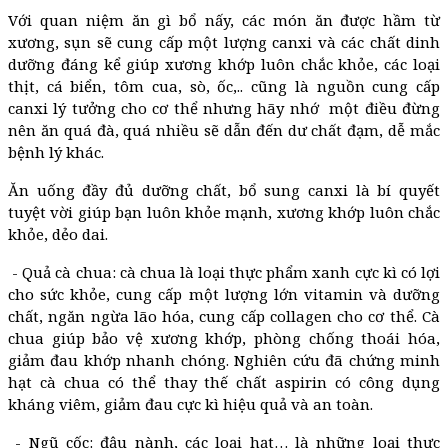
Với quan niệm ăn gì bổ nấy, các món ăn được hầm từ
xương, sụn sẽ cung cấp một lượng canxi và các chất dinh
dưỡng đáng kể giúp xương khớp luôn chắc khỏe, các loại
thịt, cá biển, tôm cua, sò, ốc,.. cũng là nguồn cung cấp
canxi lý tưởng cho cơ thể nhưng hãy nhớ một điều đừng
nên ăn quá đà, quá nhiều sẽ dẫn đến dư chất đạm, dễ mắc
bệnh lý khác.
Ăn uống đầy đủ dưỡng chất, bổ sung canxi là bí quyết
tuyệt vời giúp bạn luôn khỏe mạnh, xương khớp luôn chắc
khỏe, dẻo dai.
- Quả cà chua: cà chua là loại thực phẩm xanh cực kì có lợi
cho sức khỏe, cung cấp một lượng lớn vitamin và dưỡng
chất, ngăn ngừa lão hóa, cung cấp collagen cho cơ thể. Cà
chua giúp bảo vệ xương khớp, phòng chống thoái hóa,
giảm đau khớp nhanh chóng. Nghiên cứu đã chứng minh
hạt cà chua có thể thay thế chất aspirin có công dụng
kháng viêm, giảm đau cực kì hiệu quả và an toàn.
- Ngũ cốc: đậu nành, các loại hạt… là những loại thực