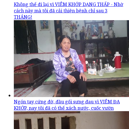
Không thể đi lại vì VIÊM KHỚP DẠNG THẤP - Nhờ
cách này mà tôi đã cải thiện bệnh chỉ sau 3
THÁNG!
Ngón tay cứng đờ, đầu gối sưng đau vì VIÊM ĐA
KHỚP, nay tôi đã có thể xách nước, cuốc vườn