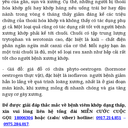
yếu của gân, sụn và xương. Cụ thể, những người bị thoái
hóa khớp gối hay khớp háng nếu uống trái bơ hay đậu
nành trong vòng 6 tháng thấy giảm đáng kể các triệu
chứng của thoái hóa khớp và không thấy có tác dụng phụ
gì cả. Một loại quả cũng có tác dụng rất tốt với người bệnh
xương khớp phải kể tới chuối. Chuối có tập trung lượng
trytophan và serotonin cao, đặc biệt là kali – chất điện
phân ngăn ngừa mất canxi của cơ thể. Mỗi ngày bạn ăn
một trái chuối là đủ, một số loại rau xanh như bắp cải rất
tốt cho người bệnh xương khớp.
- Giá đỗ: giá đỗ có chứa phyto-oestrogen (hormone
oestrogen thực vật), đặc biệt là isoflavon người bệnh giảm
hẳn lo lắng về quá trình loãng xương, nhất là ở giai đoạn
mãn kinh, khi xương mỏng đi nhanh chóng và gia tăng
nguy cơ gãy xương.
Để được giải đáp thắc mắc về bệnh viêm khớp dạng thấp,
xin vui lòng liên hệ tổng đài MIỄN CƯỚC CUỘC
GỌI:
18006304
hoặc (zalo/ viber) hotline:
0917.214.851
–
0975.284.017
.