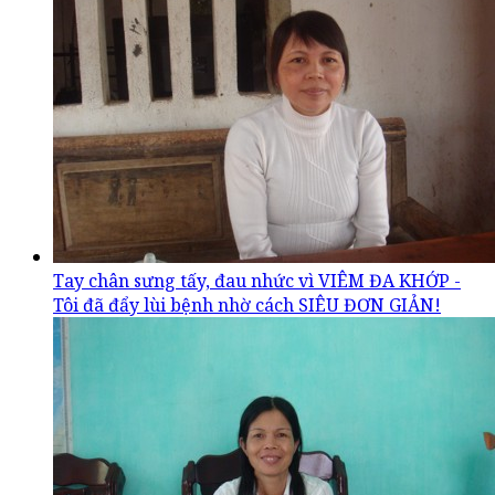
Tay chân sưng tấy, đau nhức vì VIÊM ĐA KHỚP -
Tôi đã đẩy lùi bệnh nhờ cách SIÊU ĐƠN GIẢN!