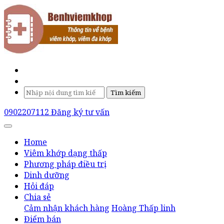
Tìm kiếm
0902207112
Đăng ký tư vấn
Home
Viêm khớp dạng thấp
Phương pháp điều trị
Dinh dưỡng
Hỏi đáp
Chia sẻ
Cảm nhận khách hàng
Hoàng Thấp linh
Điểm bán