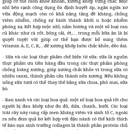
giúp cơ thể luôn khỏe khoắn, xương khớp vững chắc. Mộc
nhĩ bên cạnh công dụng ổn định huyết áp, ngăn ngừa xơ
vữa động mạch còn có khả năng tăng đề kháng, chống
viêm nhiễm, chống sự hình thành khối u hoặc nhiễm
phóng xạ. Kết hợp mộc nhĩ, nấm hương và một số loại rau
củ khác như cà rốt, bông cải, ớt,… trong mỗi bữa ăn là bí
quyết tuyệt vời giúp cơ thể bạn được bổ sung thêm
vitamin A, E, C, K,…để xương khớp luôn chắc khỏe, dẻo dai.
- Sữa và các loại thực phẩm chế biến từ sữa: sữa là nguồn
thực phẩm ưu tiền hàng đầu trong các thực phẩm phòng
chống loãng xương, giúp xương chắc khỏe vì trong sữa có
nhiều canxi, thành phần cấu thành nên xương. Nếu không
uống sữa tươi có thể thay thế bằng sữa chua, phô mai, sữa
bò.
- Rau xanh và các loại hoa quả: một số loại hoa quả tốt cho
người bị đau khớp như đu đủ, dứa, chanh, bưởi. Các loại
trái cây này cung cấp men kháng viêm và sinh tố C, ngoài
ra nếu đem quả bơ kết hợp với đậu nành có thể kích thích
tế bào sụn sinh trưởng collagen là thành phần protein chủ