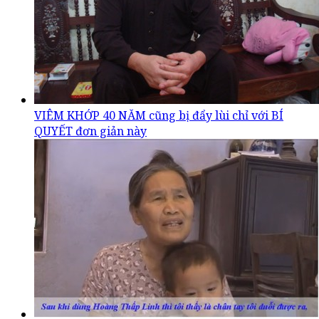
VIÊM KHỚP 40 NĂM cũng bị đẩy lùi chỉ với BÍ
QUYẾT đơn giản này