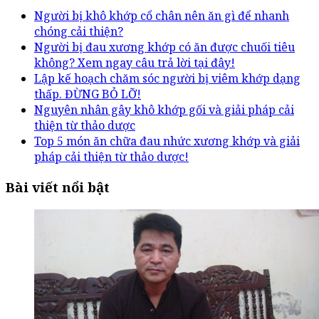
Người bị khô khớp cổ chân nên ăn gì để nhanh
chóng cải thiện?
Người bị đau xương khớp có ăn được chuối tiêu
không? Xem ngay câu trả lời tại đây!
Lập kế hoạch chăm sóc người bị viêm khớp dạng
thấp. ĐỪNG BỎ LỠ!
Nguyên nhân gây khô khớp gối và giải pháp cải
thiện từ thảo dược
Top 5 món ăn chữa đau nhức xương khớp và giải
pháp cải thiện từ thảo dược!
Bài viết nổi bật