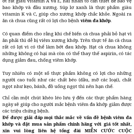
ớt rất giàu vitamin A và E, hai nhân tố cần thiết để bảo vệ
bao khớp và đầu xương. Súp lơ xanh là thực phẩm giàu
vitamin K và C, giúp cho xương khớp chắc khỏe. Ngoài ra
ăn cà chua cũng rất có lợi cho bệnh
viêm đa khớp
.
Có quan điểm cho rằng khi chế biến cà chua phải bỏ hạt vì
ăn phải thì dễ bị viêm xương khớp. Trên thực tế ăn cà chua
rất có lợi vì có thể làm bớt đau khớp. Hạt cà chua không
những không có hại mà còn có thể thay thế aspirin, có tác
dụng giảm đau, chống viêm khớp.
Tuy nhiên có một số thực phẩm không có lợi cho những
người cao tuổi như các chất béo (dầu, mỡ các loại), chất
ngọt như kẹo, bánh, đồ uống ngọt thì nên hạn chế.
Chỉ cần một chút khéo léo lưu ý đến các thực phẩm hàng
ngày sẽ giúp cho người mắc bệnh viêm đa khớp giảm được
các triệu chứng bệnh.
Để được giải đáp mọi thắc mắc về vấn đề bệnh viêm đa
khớp và đặt mua sản phẩm chính hãng với giá tốt nhất,
xin vui lòng liên hệ tổng đài MIỄN CƯỚC CUỘC