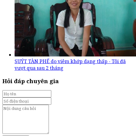
SUÝT TÀN PHẾ do viêm khớp dạng thấp - Tôi đã
vượt qua sau 2 tháng
Hỏi đáp chuyên gia