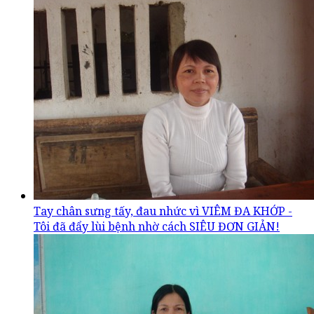
Tay chân sưng tấy, đau nhức vì VIÊM ĐA KHỚP -
Tôi đã đẩy lùi bệnh nhờ cách SIÊU ĐƠN GIẢN!