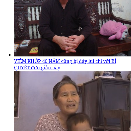
VIÊM KHỚP 40 NĂM cũng bị đẩy lùi chỉ với BÍ
QUYẾT đơn giản này