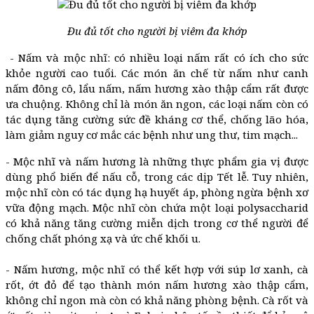
Đu đủ tốt cho người bị viêm đa khớp
-
Nấm và mộc nhĩ: có nhiều loại nấm rất có ích cho sức
khỏe người cao tuổi. Các món ăn chế từ nấm như canh
nấm đông cô, lẩu nấm, nấm hương xào thập cẩm rất được
ưa chuộng. Không chỉ là món ăn ngon, các loại nấm còn có
tác dụng tăng cường sức đề kháng cơ thể, chống lão hóa,
làm giảm nguy cơ mắc các bệnh như ung thư, tim mạch...
- Mộc nhĩ và nấm hương là những thực phẩm gia vị được
dùng phổ biến để nấu cỗ, trong các dịp Tết lễ. Tuy nhiên,
mộc nhĩ còn có tác dụng hạ huyết áp, phòng ngừa bệnh xơ
vữa động mạch. Mộc nhĩ còn chứa một loại polysaccharid
có khả năng tăng cường miễn dịch trong cơ thể người để
chống chất phóng xạ và ức chế khối u.
- Nấm hương, mộc nhĩ có thể kết hợp với súp lơ xanh, cà
rốt, ớt đỏ để tạo thành món nấm hương xào thập cẩm,
không chỉ ngon mà còn có khả năng phòng bệnh. Cà rốt và