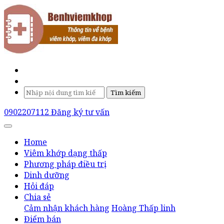
Tìm kiếm
0902207112
Đăng ký tư vấn
Home
Viêm khớp dạng thấp
Phương pháp điều trị
Dinh dưỡng
Hỏi đáp
Chia sẻ
Cảm nhận khách hàng
Hoàng Thấp linh
Điểm bán