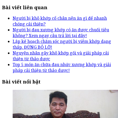
Bài viết liên quan
Người bị khô khớp cổ chân nên ăn gì để nhanh
chóng cải thiện?
Người bị đau xương khớp có ăn được chuối tiêu
không? Xem ngay câu trả lời tại đây!
Lập kế hoạch chăm sóc người bị viêm khớp dạng
thấp. ĐỪNG BỎ LỠ!
Nguyên nhân gây khô khớp gối và giải pháp cải
thiện từ thảo dược
Top 5 món ăn chữa đau nhức xương khớp và giải
pháp cải thiện từ thảo dược!
Bài viết nổi bật