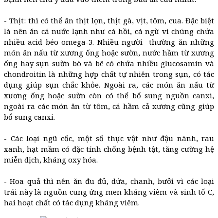
- Thịt: thì có thể ăn thịt lợn, thịt gà, vịt, tôm, cua. Đặc biệt
là nên ăn cá nước lạnh như cá hồi, cá ngừ vì chúng chứa
nhiều acid béo omega-3. Nhiều người thường ăn những
món ăn nấu từ xương ống hoặc sườn, nước hầm từ xương
ống hay sụn sườn bò và bê có chứa nhiều glucosamin và
chondroitin là những hợp chất tự nhiên trong sụn, có tác
dụng giúp sụn chắc khỏe. Ngoài ra, các món ăn nấu từ
xương ống hoặc sườn còn có thể bổ sung nguồn canxi,
ngoài ra các món ăn từ tôm, cá hầm cả xương cũng giúp
bổ sung canxi.
- Các loại ngũ cốc, một số thực vật như đậu nành, rau
xanh, hạt mầm có đặc tính chống bệnh tật, tăng cường hệ
miễn dịch, kháng oxy hóa.
- Hoa quả thì nên ăn đu đủ, dứa, chanh, bưởi vì các loại
trái này là nguồn cung ứng men kháng viêm và sinh tố C,
hai hoạt chất có tác dụng kháng viêm.