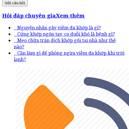
Gửi câu hỏi
Hỏi đáp chuyên gia
Xem thêm
Nguyên nhân gây viêm đa khớp là gì?
Cứng khớp ngón tay, co duỗi khó là bệnh gì?
Mẹo chữa tràn dịch khớp gối tại nhà như thế
nào?
Cần làm gì để phòng ngừa viêm đa khớp khi trời
lạnh?