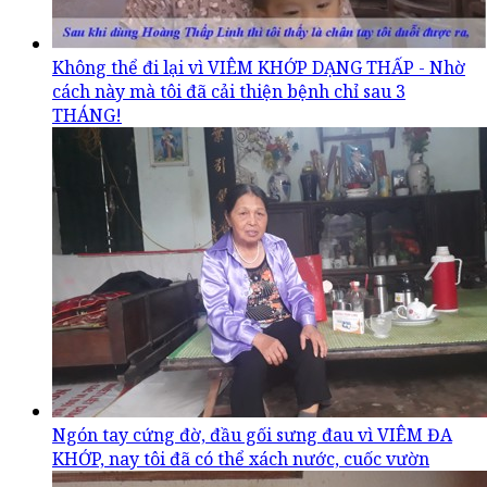
Không thể đi lại vì VIÊM KHỚP DẠNG THẤP - Nhờ
cách này mà tôi đã cải thiện bệnh chỉ sau 3
THÁNG!
Ngón tay cứng đờ, đầu gối sưng đau vì VIÊM ĐA
KHỚP, nay tôi đã có thể xách nước, cuốc vườn