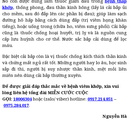
Nó còn được dùng làm thuốc giảm đau trong
bệnh thấp
khớp
, thống phong, đau thần kinh hông (lấy lá cải bắp ủi
cho mềm, sau đó đắp lên các phần bị đau); giúp làm sạch
đường hô hấp bằng cách dùng đắp (trị viêm họng khàn
tiếng), hoặc uống trong (chữa ho, viêm sưng phổi). Cải bắp
cũng là thuốc chống hoại huyết, trị lỵ và là nguồn cung
cấp lưu huỳnh cho cơ thể. Nước sắc bắp cải dùng để lọc
máu.
Đặc biệt cải bắp còn là vị thuốc chống kích thích thần kinh
và chứng mất ngủ rất tốt. Những người hay lo âu, học sinh
sắp đi thi, người bị suy nhược thần kinh, mệt mỏi liên
miên nên dùng cải bắp thường xuyên.
Để được giải đáp thắc mắc về bệnh viêm khớp, xin vui
lòng liên hệ tổng đài MIỄN CƯỚC CUỘC
GỌI:
18006304
hoặc (zalo/ viber) hotline:
0917.214.851
–
0975.284.017
.
Nguyễn Hà