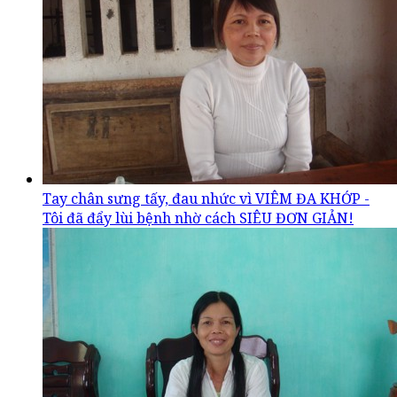
Tay chân sưng tấy, đau nhức vì VIÊM ĐA KHỚP -
Tôi đã đẩy lùi bệnh nhờ cách SIÊU ĐƠN GIẢN!