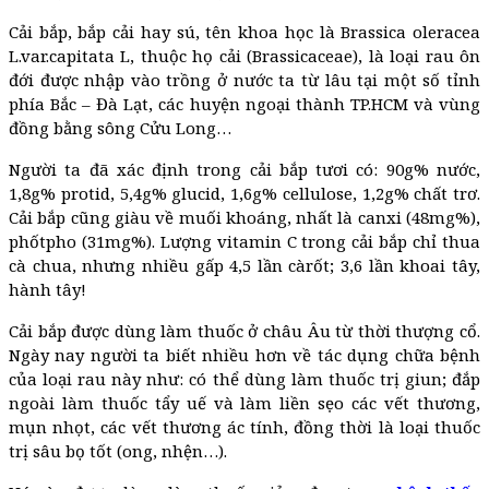
Cải bắp, bắp cải hay sú, tên khoa học là Brassica oleracea
L.var.capitata L, thuộc họ cải (Brassicaceae), là loại rau ôn
đới được nhập vào trồng ở nước ta từ lâu tại một số tỉnh
phía Bắc – Đà Lạt, các huyện ngoại thành TP.HCM và vùng
đồng bằng sông Cửu Long…
Người ta đã xác định trong cải bắp tươi có: 90g% nước,
1,8g% protid, 5,4g% glucid, 1,6g% cellulose, 1,2g% chất trơ.
Cải bắp cũng giàu về muối khoáng, nhất là canxi (48mg%),
phốtpho (31mg%). Lượng vitamin C trong cải bắp chỉ thua
cà chua, nhưng nhiều gấp 4,5 lần càrốt; 3,6 lần khoai tây,
hành tây!
Cải bắp được dùng làm thuốc ở châu Âu từ thời thượng cổ.
Ngày nay người ta biết nhiều hơn về tác dụng chữa bệnh
của loại rau này như: có thể dùng làm thuốc trị giun; đắp
ngoài làm thuốc tẩy uế và làm liền sẹo các vết thương,
mụn nhọt, các vết thương ác tính, đồng thời là loại thuốc
trị sâu bọ tốt (ong, nhện…).