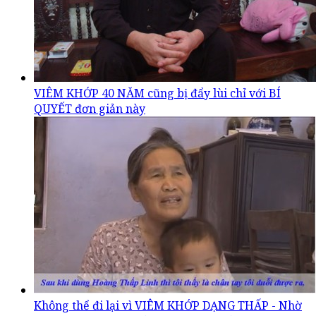
VIÊM KHỚP 40 NĂM cũng bị đẩy lùi chỉ với BÍ
QUYẾT đơn giản này
Không thể đi lại vì VIÊM KHỚP DẠNG THẤP - Nhờ