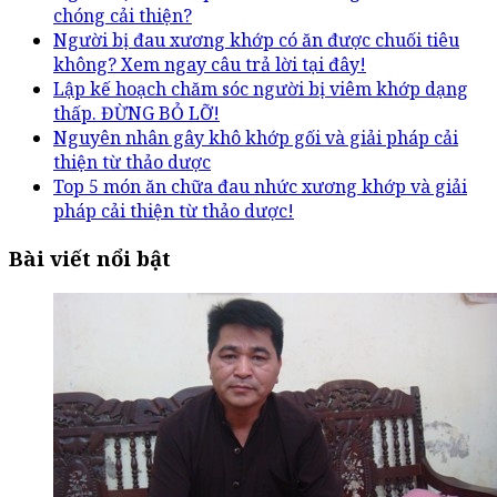
chóng cải thiện?
Người bị đau xương khớp có ăn được chuối tiêu
không? Xem ngay câu trả lời tại đây!
Lập kế hoạch chăm sóc người bị viêm khớp dạng
thấp. ĐỪNG BỎ LỠ!
Nguyên nhân gây khô khớp gối và giải pháp cải
thiện từ thảo dược
Top 5 món ăn chữa đau nhức xương khớp và giải
pháp cải thiện từ thảo dược!
Bài viết nổi bật