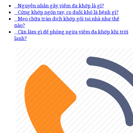
Nguyên nhân gây viêm đa khớp là gì?
Cứng khớp ngón tay, co duỗi khó là bệnh gì?
Mẹo chữa tràn dịch khớp gối tại nhà như thế
nào?
Cần làm gì để phòng ngừa viêm đa khớp khi trời
lạnh?