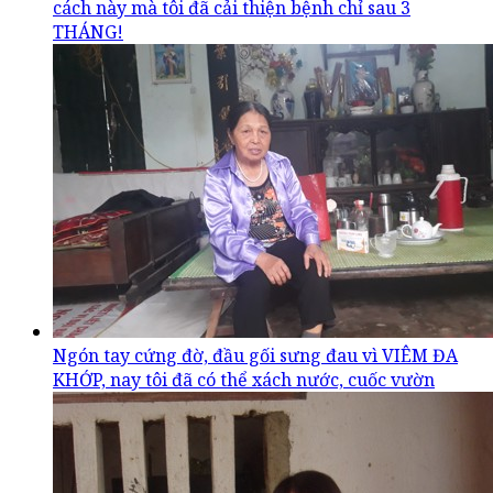
cách này mà tôi đã cải thiện bệnh chỉ sau 3
THÁNG!
Ngón tay cứng đờ, đầu gối sưng đau vì VIÊM ĐA
KHỚP, nay tôi đã có thể xách nước, cuốc vườn