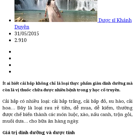
Dược sĩ Khánh
Duyên
31/05/2015
2.910
Ít ai biết cải bắp không chỉ là loại thực phẩm giàu dinh dưỡng mà
còn là vị thuốc chữa được nhiều bệnh trong y học cổ truyền.
Cải bắp có nhiều loại: cải bắp trắng, cải bắp đỏ, su hào, cải
hoa… Đây là loại rau rẻ tiền, dễ mua, dễ kiếm, thường
được chế biến thành các món luộc, xào, nấu canh, trộn gỏi,
muối dưa… cho bữa ăn hàng ngày.
Giá trị dinh dưỡng và dược tính