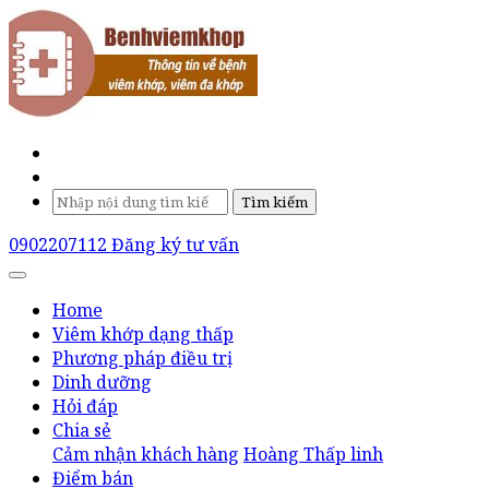
Tìm kiếm
0902207112
Đăng ký tư vấn
Home
Viêm khớp dạng thấp
Phương pháp điều trị
Dinh dưỡng
Hỏi đáp
Chia sẻ
Cảm nhận khách hàng
Hoàng Thấp linh
Điểm bán