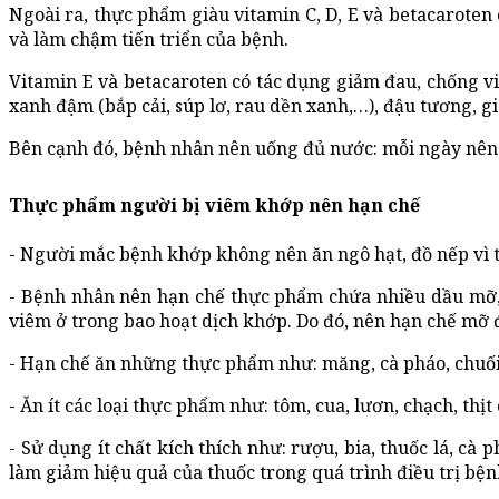
Ngoài ra, thực phẩm giàu vitamin C, D, E và betacarote
và làm chậm tiến triển của bệnh.
Vitamin E và betacaroten có tác dụng giảm đau, chống viêm
xanh đậm (bắp cải, súp lơ, rau dền xanh,…), đậu tương, 
Bên cạnh đó, bệnh nhân nên uống đủ nước: mỗi ngày nên u
Thực phẩm người bị viêm khớp nên hạn chế
- Người mắc bệnh khớp không nên ăn ngô hạt, đồ nếp vì 
- Bệnh nhân nên hạn chế thực phẩm chứa nhiều dầu mỡ, 
viêm ở trong bao hoạt dịch khớp. Do đó, nên hạn chế mỡ 
- Hạn chế ăn những thực phẩm như: măng, cà pháo, chuối t
- Ăn ít các loại thực phẩm như: tôm, cua, lươn, chạch, thị
- Sử dụng ít chất kích thích như: rượu, bia, thuốc lá, 
làm giảm hiệu quả của thuốc trong quá trình điều trị bện