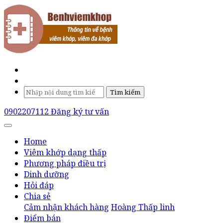
Tìm kiếm
0902207112
Đăng ký tư vấn
Home
Viêm khớp dạng thấp
Phương pháp điều trị
Dinh dưỡng
Hỏi đáp
Chia sẻ
Cảm nhận khách hàng
Hoàng Thấp linh
Điểm bán