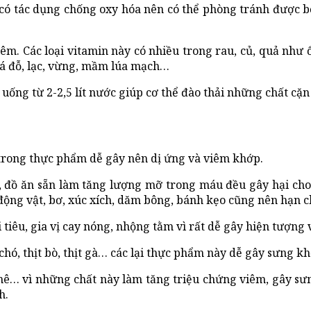
n có tác dụng chống oxy hóa nên có thể phòng tránh được 
. Các loại vitamin này có nhiều trong rau, củ, quả như ổi,
giá đỗ, lạc, vừng, mầm lúa mạch…
ống từ 2-2,5 lít nước giúp cơ thể đào thải những chất cặn
trong thực phẩm dễ gây nên dị ứng và viêm khớp.
đồ ăn sẵn làm tăng lượng mỡ trong máu đều gây hại cho
động vật, bơ, xúc xích, dăm bông, bánh kẹo cũng nên hạn c
iêu, gia vị cay nóng, nhộng tằm vì rất dễ gây hiện tượng 
t chó, thịt bò, thịt gà… các lại thực phẩm này dễ gây sưng k
cà phê… vì những chất này làm tăng triệu chứng viêm, gây s
h.