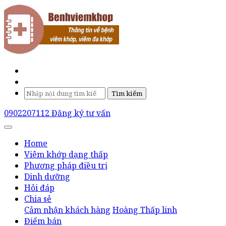
Tìm kiếm
0902207112
Đăng ký tư vấn
Home
Viêm khớp dạng thấp
Phương pháp điều trị
Dinh dưỡng
Hỏi đáp
Chia sẻ
Cảm nhận khách hàng
Hoàng Thấp linh
Điểm bán