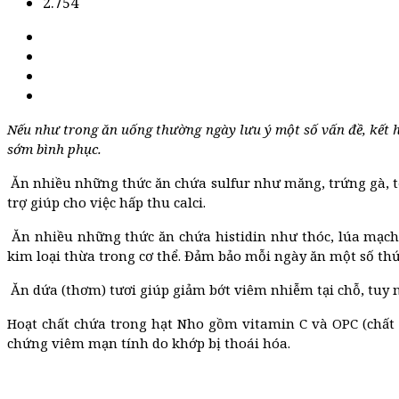
2.754
Nếu như trong ăn uống thường ngày lưu ý một số vấn đề, kết h
sớm bình phục.
Ăn nhiều những thức ăn chứa sulfur như măng, trứng gà, tỏi,
trợ giúp cho việc hấp thu calci.
Ăn nhiều những thức ăn chứa histidin như thóc, lúa mạch v
kim loại thừa trong cơ thể. Đảm bảo mỗi ngày ăn một số thứ
Ăn dứa (thơm) tươi giúp giảm bớt viêm nhiễm tại chỗ, tuy nh
Hoạt chất chứa trong hạt Nho gồm vitamin C và OPC (chất
chứng viêm mạn tính do khớp bị thoái hóa.