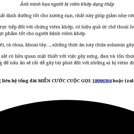
Ảnh minh họa người bị viêm khớp dạng thấp
chất dinh dưỡng tốt cho xương sụn, chất này giúp giảm nhẹ c
ực tiếp đối với chứng viêm khớp, có hiệu quả ức chế thoái hó
hực phẩm tốt cho người bệnh viêm khớp.
dê), cà chua, khoai tây…, những thức ăn này chứa solamin gây
ì sắt có liên quan mật thiết với việc gây sưng, đau và tổn 
để nấu ăn sẽ rất dễ gây tái phát đối với những ai bị viêm 
ng liên hệ tổng đài MIỄN CƯỚC CUỘC GỌI:
18006304
hoặc (zalo