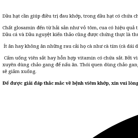
Dầu hạt cần giúp điều trị đau khớp, trong dầu hạt có chứa 
Chất glosamin đến từ hải sản như vỏ tôm, cua có hiệu quả tr
Dầu cá và Dầu nguyệt kiến thảo cũng được chứng thực là t
Ít ăn hay không ăn những rau cải họ cà như cà tím (cà dái 
Cấm uống viên sắt hay hỗn hợp vitamin có chứa sắt. Bởi v
xuyên dùng chảo gang để nấu ăn. Thói quen dùng chảo gang 
sẽ giảm xuống.
Để được giải đáp thắc mắc về bệnh viêm khớp, xin vui lò