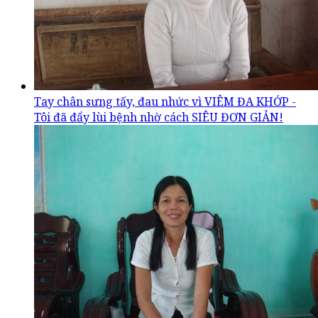
Tay chân sưng tấy, đau nhức vì VIÊM ĐA KHỚP -
Tôi đã đẩy lùi bệnh nhờ cách SIÊU ĐƠN GIẢN!