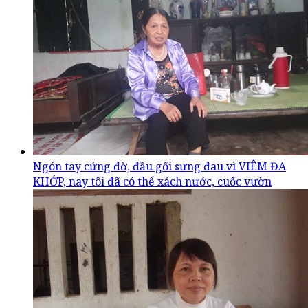
Ngón tay cứng đờ, đầu gối sưng đau vì VIÊM ĐA
KHỚP, nay tôi đã có thể xách nước, cuốc vườn