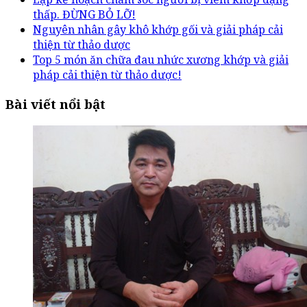
thấp. ĐỪNG BỎ LỠ!
Nguyên nhân gây khô khớp gối và giải pháp cải
thiện từ thảo dược
Top 5 món ăn chữa đau nhức xương khớp và giải
pháp cải thiện từ thảo dược!
Bài viết nổi bật