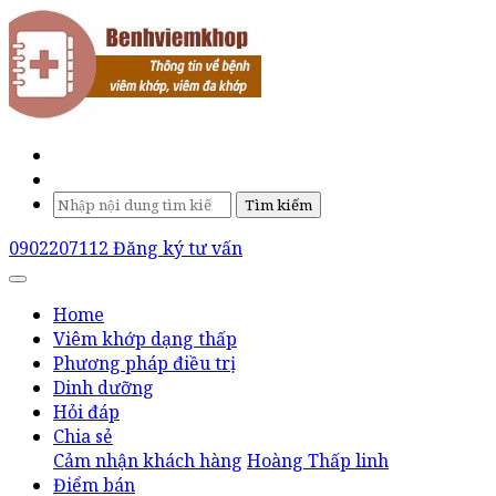
Tìm kiếm
0902207112
Đăng ký tư vấn
Home
Viêm khớp dạng thấp
Phương pháp điều trị
Dinh dưỡng
Hỏi đáp
Chia sẻ
Cảm nhận khách hàng
Hoàng Thấp linh
Điểm bán