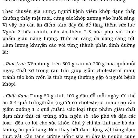
Theo chuyên gia Hưng, người bệnh viêm khớp dạng thấp
thường thấy mệt mỏi, cứng các khớp xương vào buổi sáng.
Vì vậy, họ cần ăn điểm tâm đầy đủ để tăng thêm sức lực.
Ngoài 3 bữa chính, nên ăn thêm 2-3 bữa phụ với thực
phẩm giàu năng lượng. Thức ăn càng đa dạng càng tốt.
Hàm lượng khuyến cáo với từng thành phần dinh dưỡng
là:
-
Rau trái
: Nên dùng trên 300 g rau và 200 g hoa quả mỗi
ngày. Chất xơ trong rau trái giúp giảm cholesterol máu,
tránh táo bón (vốn là tình trạng thường gặp ở người bệnh
khớp).
-
Chất đạm
: Dùng 50 g thịt, 100 g đậu đỗ mỗi ngày. Có thể
ăn 3-4 quả trứng/tuần (người có cholesterol máu cao cần
giảm xuống 1-2 quả /tuần). Các loại thực phẩm giàu chất
đạm như thịt cá, trứng, sữa, ngêu sò, tào phớ và đậu các
loại... đều có lợi cho sức khỏe. Chú ý chỉ ăn thịt nạc bỏ da,
không ăn phủ tạng. Nên thay bớt đạm động vật bằng đạm
thực vật. Cần tăng cường uống sữa vì đây là nguồn cung