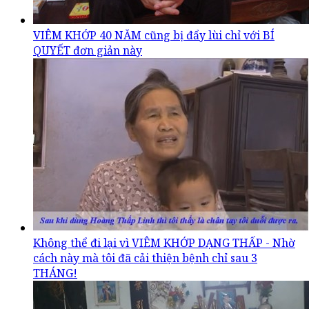
VIÊM KHỚP 40 NĂM cũng bị đẩy lùi chỉ với BÍ
QUYẾT đơn giản này
Không thể đi lại vì VIÊM KHỚP DẠNG THẤP - Nhờ
cách này mà tôi đã cải thiện bệnh chỉ sau 3
THÁNG!