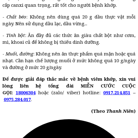
cấp canxi quan trọng, rất tốt cho người bệnh khớp.
-
Chất béo
: Không nên dùng quá 20 g dầu thực vật mỗi
ngày. Nên sử dụng dầu lạc, dầu vừng...
-
Tinh bột
: Ăn đầy đủ các thức ăn giàu chất bột như cơm,
mì, khoai củ để không bị thiếu dinh dưỡng.
-
Muối, đường
: Không nên ăn thực phẩm quá mặn hoặc quá
nhạt. Cần hạn chế lượng muối ở mức không quá 10 g/ngày
và đường ở mức 20 g/ngày.
Để được giải đáp thắc mắc về bệnh viêm khớp, xin vui
lòng liên hệ tổng đài MIỄN CƯỚC CUỘC
GỌI:
18006304
hoặc (zalo/ viber) hotline:
0917.214.851
–
0975.284.017
.
(Theo
Thanh Niên
)