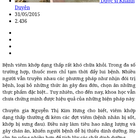
Dược sĩ Khánh
Duyên
31/05/2015
2.436
Bệnh viêm khớp dạng thấp rất khó chữa khỏi. Trong đa số
trường hợp, thuốc men chỉ tạm thời đẩy lui bệnh. Nhiều
người vẫn truyền nhau các phương pháp như nhịn đói trị
bệnh, loại bỏ những thức ăn gây đau đớn, chọn ăn những
thực phẩm đặc biệt... Tuy nhiên, cho đến nay, khoa học vẫn
chưa chứng minh được hiệu quả của những biện pháp này.
Chuyên gia Nguyễn Thị Kim Hưng cho biết, viêm khớp
dạng thấp thường đi kèm các đợt viêm (bệnh nhân bị sốt,
khớp bị sưng đau). Điều này làm tiêu hao năng lượng và
gây chán ăn, khiến người bệnh dễ bị thiếu dinh dưỡng. Họ
cần ăn uống nhiều hơn để tích lũy các chất dinh dưỡng