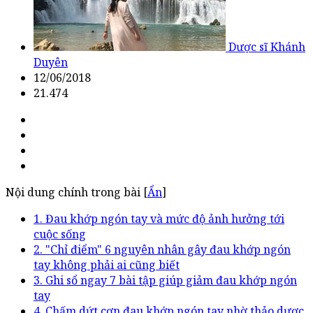
Dược sĩ Khánh
Duyên
12/06/2018
21.474
Nội dung chính trong bài [
Ẩn
]
1. Đau khớp ngón tay và mức độ ảnh hưởng tới
cuộc sống
2. "Chỉ điểm" 6 nguyên nhân gây đau khớp ngón
tay không phải ai cũng biết
3. Ghi sổ ngay 7 bài tập giúp giảm đau khớp ngón
tay
4. Chấm dứt cơn đau khớp ngón tay nhờ thảo dược