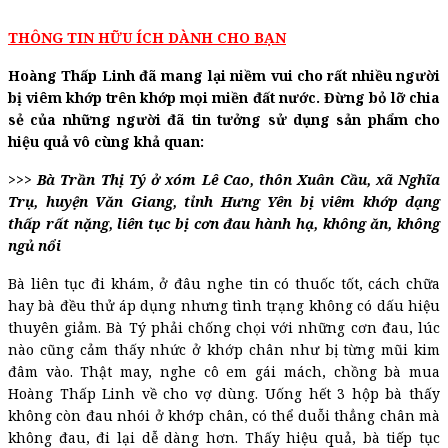
THÔNG TIN HỮU ÍCH DÀNH CHO BẠN
Hoàng Thấp Linh đã mang lại niềm vui cho rất nhiều người
bị viêm khớp trên khớp mọi miền đất nước. Đừng bỏ lỡ chia
sẻ của những người đã tin tưởng sử dụng sản phẩm cho
hiệu quả vô cùng khả quan:
>>>
Bà
Trần Thị Tý ở xóm Lê Cao, thôn Xuân Cầu, xã Nghĩa
Trụ, huyện Văn Giang, tỉnh Hưng Yên bị viêm khớp dạng
thấp rất nặng, liên tục bị cơn đau hành hạ, không ăn, không
ngủ nổi
Bà liên tục đi khám, ở đâu nghe tin có thuốc tốt, cách chữa
hay bà đều thử áp dụng nhưng tình trạng không có dấu hiệu
thuyên giảm. Bà Tý phải chống chọi với những cơn đau, lúc
nào cũng cảm thấy nhức ở khớp chân như bị từng mũi kim
đâm vào. Thật may, nghe cô em gái mách, chồng bà mua
Hoàng Thấp Linh về cho vợ dùng. Uống hết 3 hộp bà thấy
không còn đau nhói ở khớp chân, có thể duỗi thẳng chân mà
không đau, đi lại dễ dàng hơn. Thấy hiệu quả, bà tiếp tục