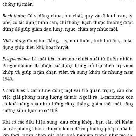
chống tự miễn.
Bạch thược
: Có vị đắng chua, hơi chát, quy vào 3 kinh can, tỳ,
phế, có tác dụng bình can, chỉ thống. Bạch thược thường được
dùng để giúp giảm đau lưng, ngực, chân tay nhức mỏi.
Nhũ hương
: Có vị hơi đắng, cay, mùi thơm, tính hơi ấm, có tác
dụng giúp điều khí, hoạt huyết.
Pregnenolone
: Là một tiền hormone chiết xuất từ thiên nhiên.
Pregnenolone đã được sử dụng trong hỗ trợ điều trị viêm
khớp và giúp ngăn chặn viêm và sưng khớp từ những năm
1940.
L-carnitine
: L-carnitine đóng một vai trò quan trọng, cần cho
việc giải phóng năng lượng từ mỡ. Ngoài ra, L-carnitine còn
có khả năng xoa dịu những căng thẳng, giảm mệt mỏi, tăng
cường sinh lực cho cơ thể.
Khi có các dấu hiệu sưng, đau cứng khớp, bạn cần tới khám
tại các phòng khám chuyên khoa để có phương pháp chữa trị
kịp thời, ngăn chặn các hậu quả nghiêm trọng như teo cơ,