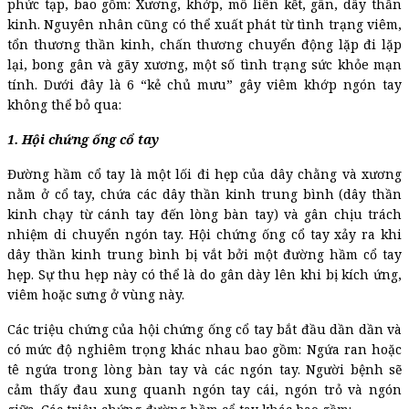
phức tạp, bao gồm: Xương, khớp, mô liên kết, gân, dây thần
kinh. Nguyên nhân cũng có thể xuất phát từ tình trạng viêm,
tổn thương thần kinh, chấn thương chuyển động lặp đi lặp
lại, bong gân và gãy xương, một số tình trạng sức khỏe mạn
tính. Dưới đây là 6 “kẻ chủ mưu” gây viêm khớp ngón tay
không thể bỏ qua:
1. Hội chứng ống cổ tay
Đường hầm cổ tay là một lối đi hẹp của dây chằng và xương
nằm ở cổ tay, chứa các dây thần kinh trung bình (dây thần
kinh chạy từ cánh tay đến lòng bàn tay) và gân chịu trách
nhiệm di chuyển ngón tay. Hội chứng ống cổ tay xảy ra khi
dây thần kinh trung bình bị vắt bởi một đường hầm cổ tay
hẹp. Sự thu hẹp này có thể là do gân dày lên khi bị kích ứng,
viêm hoặc sưng ở vùng này.
Các triệu chứng của hội chứng ống cổ tay bắt đầu dần dần và
có mức độ nghiêm trọng khác nhau bao gồm: Ngứa ran hoặc
tê ngứa trong lòng bàn tay và các ngón tay. Người bệnh sẽ
cảm thấy đau xung quanh ngón tay cái, ngón trỏ và ngón