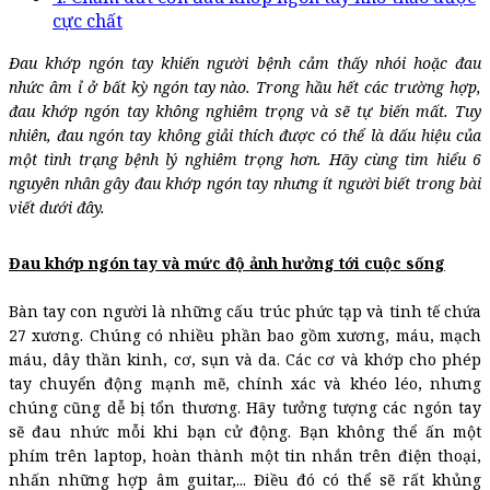
cực chất
Đau khớp ngón tay khiến người bệnh cảm thấy nhói hoặc đau
nhức âm ỉ ở bất kỳ ngón tay nào. Trong hầu hết các trường hợp,
đau khớp ngón tay không nghiêm trọng và sẽ tự biến mất. Tuy
nhiên, đau ngón tay không giải thích được có thể là dấu hiệu của
một tình trạng bệnh lý nghiêm trọng hơn. Hãy cùng tìm hiểu 6
nguyên nhân gây đau khớp ngón tay nhưng ít người biết trong bài
viết dưới đây.
Đau khớp ngón tay và mức độ ảnh hưởng tới cuộc sống
Bàn tay con người là những cấu trúc phức tạp và tinh tế chứa
27 xương. Chúng có nhiều phần bao gồm xương, máu, mạch
máu, dây thần kinh, cơ, sụn và da. Các cơ và khớp cho phép
tay chuyển động mạnh mẽ, chính xác và khéo léo, nhưng
chúng cũng dễ bị tổn thương. Hãy tưởng tượng các ngón tay
sẽ đau nhức mỗi khi bạn cử động. Bạn không thể ấn một
phím trên laptop, hoàn thành một tin nhắn trên điện thoại,
nhấn những hợp âm guitar,... Điều đó có thể sẽ rất khủng