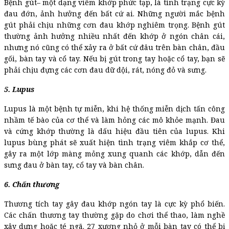
Bệnh gút– một dạng viêm khớp phức tạp, là tình trạng cực kỳ
đau đớn, ảnh hưởng đến bất cứ ai. Những người mắc bệnh
gút phải chịu những cơn đau khớp nghiêm trọng. Bệnh gút
thường ảnh hưởng nhiều nhất đến khớp ở ngón chân cái,
nhưng nó cũng có thể xảy ra ở bất cứ đâu trên bàn chân, đầu
gối, bàn tay và cổ tay. Nếu bị gút trong tay hoặc cổ tay, bạn sẽ
phải chịu đựng các cơn đau dữ dội, rát, nóng đỏ và sưng.
5. Lupus
Lupus là một bệnh tự miễn, khi hệ thống miễn dịch tấn công
nhầm tế bào của cơ thể và làm hỏng các mô khỏe mạnh. Đau
và cứng khớp thường là dấu hiệu đầu tiên của lupus. Khi
lupus bùng phát sẽ xuất hiện tình trạng viêm khắp cơ thể,
gây ra một lớp màng mỏng xung quanh các khớp, dẫn đến
sưng đau ở bàn tay, cổ tay và bàn chân.
6. Chấn thương
Thương tích tay gây đau khớp ngón tay là cực kỳ phổ biến.
Các chấn thương tay thường gặp do chơi thể thao, làm nghề
xây dựng hoặc té ngã. 27 xương nhỏ ở mỗi bàn tay có thể bị