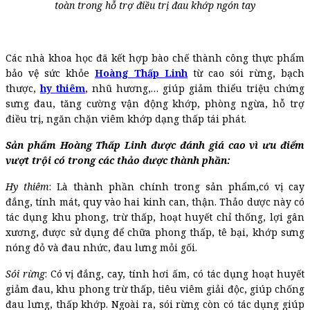
toàn trong hỗ trợ điều trị đau khớp ngón tay
Các nhà khoa học đã kết hợp bào chế thành công thực phẩm
bảo vệ sức khỏe
Hoàng Thấp Linh
từ cao sói rừng, bạch
thược,
hy thiêm
, nhũ hương,… giúp giảm thiểu triệu chứng
sưng đau, tăng cường vận động khớp, phòng ngừa, hỗ trợ
điều trị, ngăn chặn viêm khớp dạng thấp tái phát.
Sản phẩm Hoàng Thấp Linh được đánh giá cao vì ưu điểm
vượt trội có trong các thảo dược thành phần:
Hy thiêm
: Là thành phần chính trong sản phẩm,có vị cay
đắng, tính mát, quy vào hai kinh can, thận. Thảo dược này có
tác dụng khu phong, trừ thấp, hoạt huyết chỉ thống, lợi gân
xương, được sử dụng để chữa phong thấp, tê bại, khớp sưng
nóng đỏ và đau nhức, đau lưng mỏi gối.
Sói rừng
: Có vị đắng, cay, tính hơi ấm, có tác dụng hoạt huyết
giảm đau, khu phong trừ thấp, tiêu viêm giải độc, giúp chống
đau lưng, thấp khớp. Ngoài ra, sói rừng còn có tác dụng giúp