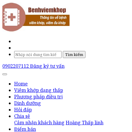
Tìm kiếm
0902207112
Đăng ký tư vấn
Home
Viêm khớp dạng thấp
Phương pháp điều trị
Dinh dưỡng
Hỏi đáp
Chia sẻ
Cảm nhận khách hàng
Hoàng Thấp linh
Điểm bán