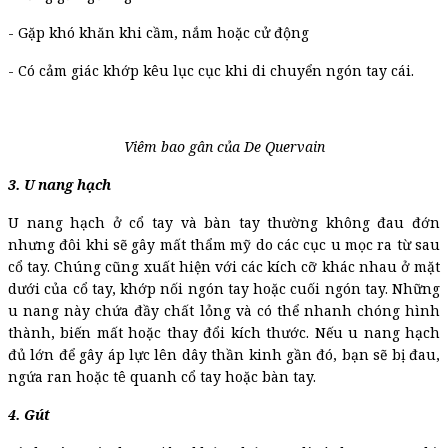
- Gặp khó khăn khi cầm, nắm hoặc cử động
- Có cảm giác khớp kêu lục cục khi di chuyển ngón tay cái.
Viêm bao gân của De Quervain
3. U nang hạch
U nang hạch ở cổ tay và bàn tay thường không đau đớn
nhưng đôi khi sẽ gây mất thẩm mỹ do các cục u mọc ra từ sau
cổ tay. Chúng cũng xuất hiện với các kích cỡ khác nhau ở mặt
dưới của cổ tay, khớp nối ngón tay hoặc cuối ngón tay. Những
u nang này chứa đầy chất lỏng và có thể nhanh chóng hình
thành, biến mất hoặc thay đổi kích thước. Nếu u nang hạch
đủ lớn để gây áp lực lên dây thần kinh gần đó, bạn sẽ bị đau,
ngứa ran hoặc tê quanh cổ tay hoặc bàn tay.
4. Gút