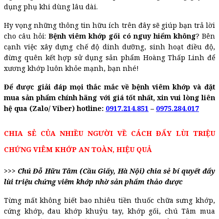
dụng phụ khi dùng lâu dài.
Hy vọng những thông tin hữu ích trên đây sẽ giúp bạn trả lời
cho câu hỏi:
Bệnh viêm khớp gối có nguy hiểm không
? Bên
cạnh việc xây dựng chế độ dinh dưỡng, sinh hoạt điều độ,
đừng quên kết hợp sử dụng sản phẩm Hoàng Thấp Linh để
xương khớp luôn khỏe mạnh, bạn nhé!
Để được giải đáp mọi thắc mắc về bệnh viêm khớp và đặt
mua sản phẩm chính hãng với giá tốt nhất, xin vui lòng liên
hệ qua
(Zalo/ Viber) hotline:
0917.214.851
–
0975.284.017
CHIA SẺ CỦA NHIỀU NGƯỜI VỀ CÁCH ĐẨY LÙI TRIỆU
CHỨNG VIÊM KHỚP AN TOÀN, HIỆU QUẢ
>>> Chú Đỗ Hữu Tâm (Cầu Giấy, Hà Nội) chia sẻ bí quyết đẩy
lùi triệu chứng viêm khớp nhờ sản phẩm thảo dược
Từng mất không biết bao nhiêu tiền thuốc chữa sưng khớp,
cứng khớp, đau khớp khuỷu tay, khớp gối, chú Tâm mua