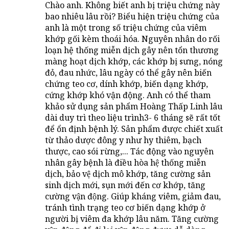
Chào anh. Không biết anh bị triệu chứng này
bao nhiêu lâu rồi? Biểu hiện triệu chứng của
anh là một trong số triệu chứng của viêm
khớp gối kèm thoái hóa. Nguyên nhân do rối
loạn hệ thống miễn dịch gây nên tổn thương
màng hoạt dịch khớp, các khớp bị sưng, nóng
đỏ, đau nhức, lâu ngày có thể gây nên biến
chứng teo cơ, dính khớp, biến dạng khớp,
cứng khớp khó vận động. Anh có thể tham
khảo sử dụng sản phẩm Hoàng Thấp Linh lâu
dài duy trì theo liệu trình3- 6 tháng sẽ rất tốt
để ổn định bệnh lý. Sản phẩm được chiết xuất
từ thảo dược đông y như hy thiêm, bạch
thược, cao sói rừng,... Tác động vào nguyên
nhân gây bệnh là điều hòa hệ thống miễn
dịch, bảo vệ dịch mô khớp, tăng cường sản
sinh dịch mới, sụn mới đến cơ khớp, tăng
cường vận động. Giúp kháng viêm, giảm đau,
tránh tình trạng teo cơ biến dạng khớp ở
người bị viêm đa khớp lâu năm. Tăng cường