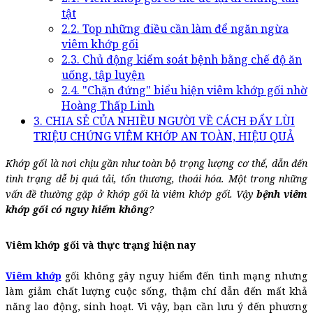
tật
2.2. Top những điều cần làm để ngăn ngừa
viêm khớp gối
2.3. Chủ động kiểm soát bệnh bằng chế độ ăn
uống, tập luyện
2.4. "Chặn đứng" biểu hiện viêm khớp gối nhờ
Hoàng Thấp Linh
3. CHIA SẺ CỦA NHIỀU NGƯỜI VỀ CÁCH ĐẨY LÙI
TRIỆU CHỨNG VIÊM KHỚP AN TOÀN, HIỆU QUẢ
Khớp gối là nơi chịu gần như toàn bộ trọng lượng cơ thể, dẫn đến
tình trạng dễ bị quá tải, tổn thương, thoái hóa. Một trong những
vấn đề thường gặp ở khớp gối là viêm khớp gối. Vậy
bệnh viêm
khớp gối có nguy hiểm không
?
Viêm khớp gối và thực trạng hiện nay
Viêm khớp
gối không gây nguy hiểm đến tình mạng nhưng
làm giảm chất lượng cuộc sống, thậm chí dẫn đến mất khả
năng lao động, sinh hoạt. Vì vậy, bạn cần lưu ý đến phương