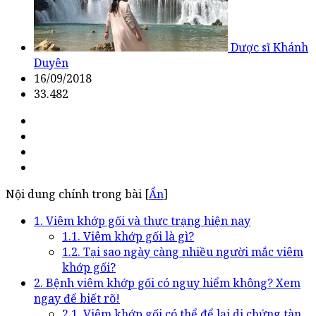
Dược sĩ Khánh
Duyên
16/09/2018
33.482
Nội dung chính trong bài [
Ẩn
]
1. Viêm khớp gối và thực trạng hiện nay
1.1. Viêm khớp gối là gì?
1.2. Tại sao ngày càng nhiều người mắc viêm
khớp gối?
2. Bệnh viêm khớp gối có nguy hiểm không? Xem
ngay để biết rõ!
2.1. Viêm khớp gối có thể để lại di chứng tàn