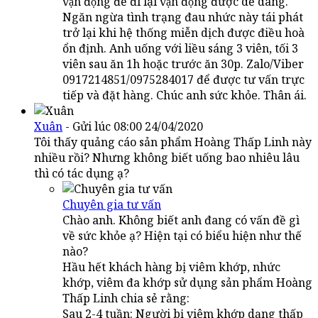
vận động để đi lại vận động được dễ dàng.
Ngăn ngừa tình trạng đau nhức này tái phát
trở lại khi hệ thống miễn dịch được điều hoà
ổn định. Anh uống với liều sáng 3 viên, tối 3
viên sau ăn 1h hoặc trước ăn 30p. Zalo/Viber
0917214851/0975284017 để được tư vấn trực
tiếp và đặt hàng. Chúc anh sức khỏe. Thân ái.
Xuân
- Gửi lúc 08:00 24/04/2020
Tôi thấy quảng cáo sản phẩm Hoàng Thấp Linh này
nhiều rồi? Nhưng không biết uống bao nhiêu lâu
thì có tác dụng ạ?
Chuyên gia tư vấn
Chào anh. Không biết anh đang có vấn đề gì
về sức khỏe ạ? Hiện tại có biểu hiện như thế
nào?
Hầu hết khách hàng bị viêm khớp, nhức
khớp, viêm đa khớp sử dụng sản phẩm Hoàng
Thấp Linh chia sẻ rằng:
Sau 2-4 tuần: Người bị viêm khớp dạng thấp