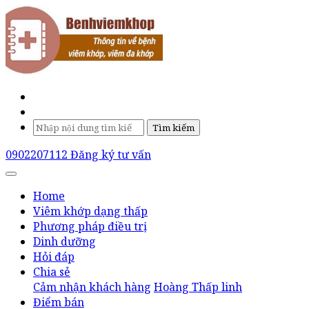
Tìm kiếm
0902207112
Đăng ký tư vấn
Home
Viêm khớp dạng thấp
Phương pháp điều trị
Dinh dưỡng
Hỏi đáp
Chia sẻ
Cảm nhận khách hàng
Hoàng Thấp linh
Điểm bán