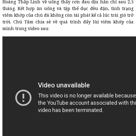
Hoàng Thấp Linh về uống thấy cơn đau dịu hẳn chỉ sau 2,5
tháng. Kết hợp ăn uống và tập thể dục đều đặn, tình trạng
viêm khớp của chú đã không còn tái phát kể cả lúc trái gió trở
trời. Chú Tâm chia sẻ về quá trình đẩy lùi viêm khớp của
mình trong video sau: