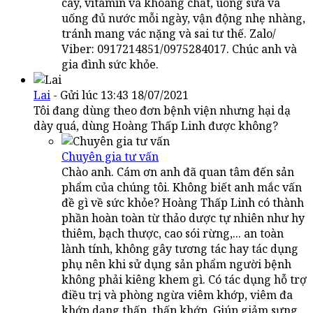
cây, vitamin và khoáng chất, uống sữa và
uống đủ nước mỗi ngày, vận động nhẹ nhàng,
tránh mang vác nặng và sai tư thế. Zalo/
Viber: 0917214851/0975284017. Chúc anh và
gia đình sức khỏe.
Lai
- Gửi lúc 13:43 18/07/2021
Tôi đang dùng theo đơn bệnh viện nhưng hại dạ
dày quá, dùng Hoàng Thấp Linh được không?
Chuyên gia tư vấn
Chào anh. Cám ơn anh đã quan tâm đến sản
phẩm của chúng tôi. Không biết anh mắc vấn
đề gì về sức khỏe? Hoàng Thấp Linh có thành
phần hoàn toàn từ thảo dược tự nhiên như hy
thiêm, bạch thược, cao sói rừng,... an toàn
lành tính, không gây tương tác hay tác dụng
phụ nên khi sử dụng sản phẩm người bệnh
không phải kiêng khem gì. Có tác dụng hỗ trợ
điều trị và phòng ngừa viêm khớp, viêm đa
khớp dạng thấp, thấp khớp. Giúp giảm sưng,