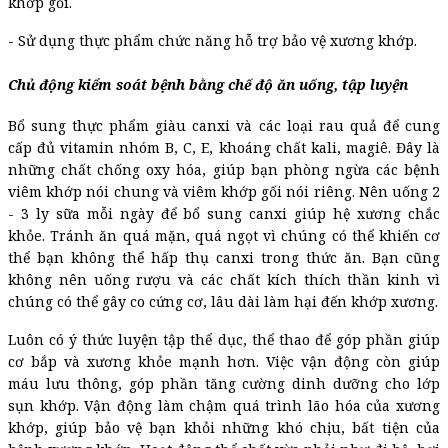
khớp gối.
- Sử dụng thực phẩm chức năng hỗ trợ bảo vệ xương khớp.
Chủ động kiểm soát bệnh bằng chế độ ăn uống, tập luyện
Bổ sung thực phẩm giàu canxi và các loại rau quả để cung
cấp đủ vitamin nhóm B, C, E, khoáng chất kali, magiê. Đây là
những chất chống oxy hóa, giúp bạn phòng ngừa các bệnh
viêm khớp nói chung và viêm khớp gối nói riêng. Nên uống 2
- 3 ly sữa mỗi ngày để bổ sung canxi giúp hệ xương chắc
khỏe. Tránh ăn quá mặn, quá ngọt vì chúng có thể khiến cơ
thể bạn không thể hấp thụ canxi trong thức ăn. Bạn cũng
không nên uống rượu và các chất kích thích thần kinh vì
chúng có thể gây co cứng cơ, lâu dài làm hại đến khớp xương.
Luôn có ý thức luyện tập thể dục, thể thao để góp phần giúp
cơ bắp và xương khỏe mạnh hơn. Việc vận động còn giúp
máu lưu thông, góp phần tăng cường dinh dưỡng cho lớp
sụn khớp. Vận động làm chậm quá trình lão hóa của xương
khớp, giúp bảo vệ bạn khỏi những khó chịu, bất tiện của