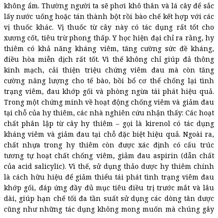
không ẩm. Thường người ta sẽ phơi khô thân và lá cây để sắc
lấy nước uống hoặc tán thành bột rồi bào chế kết hợp với các
vị thuốc khác. Vị thuốc từ cây này có tác dụng rất tốt cho
xương cốt, tiêu trừ phong thấp. Y học hiện đại chỉ ra rằng, hy
thiêm có khả năng kháng viêm, tăng cường sức đề kháng,
điều hòa miễn dịch rất tốt. Vì thế không chỉ giúp đả thông
kinh mạch, cải thiện triệu chứng viêm đau mà còn tăng
cường năng lượng cho tế bào, bồi bổ cơ thể chống lại tình
trạng viêm, đau khớp gối và phòng ngừa tái phát hiệu quả.
Trong một chứng minh về hoạt động chống viêm và giảm đau
tại chỗ của hy thiêm, các nhà nghiên cứu nhận thấy: Các hoạt
chất phân lập từ cây hy thiêm – gọi là kirenol có tác dụng
kháng viêm và giảm đau tại chỗ đặc biệt hiệu quả. Ngoài ra,
chất nhựa trong hy thiêm còn được xác định có cấu trúc
tương tự hoạt chất chống viêm, giảm đau aspirin (dẫn chất
của acid salicylic). Vì thế, sử dụng thảo dược hy thiêm chính
là cách hữu hiệu để giảm thiểu tái phát tình trạng viêm đau
khớp gối, đáp ứng đầy đủ mục tiêu điều trị trước mắt và lâu
dài, giúp hạn chế tối đa tần suất sử dụng các dòng tân dược
cũng như những tác dụng không mong muốn mà chúng gây