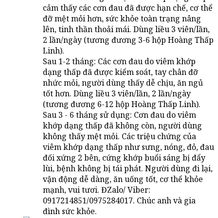
cảm thấy các cơn đau đã được hạn chế, cơ thể
đỡ mệt mỏi hơn, sức khỏe toàn trạng nâng
lên, tinh thần thoải mái. Dùng liều 3 viên/lần,
2 lần/ngày (tương đương 3-6 hộp Hoàng Thấp
Linh).
Sau 1-2 tháng: Các cơn đau do viêm khớp
dạng thấp đã được kiểm soát, tay chân đỡ
nhức mỏi, người dùng thấy dễ chịu, ăn ngủ
tốt hơn. Dùng liều 3 viên/lần, 2 lần/ngày
(tương đương 6-12 hộp Hoàng Thấp Linh).
Sau 3 - 6 tháng sử dụng: Cơn đau do viêm
khớp dạng thấp đã không còn, người dùng
không thấy mệt mỏi. Các triệu chứng của
viêm khớp dạng thấp như sưng, nóng, đỏ, đau
đối xứng 2 bên, cứng khớp buổi sáng bị đẩy
lùi, bệnh không bị tái phát. Người dùng đi lại,
vận động dễ dàng, ăn uống tốt, cơ thể khỏe
mạnh, vui tươi. ĐZalo/ Viber:
0917214851/0975284017. Chúc anh và gia
đình sức khỏe.