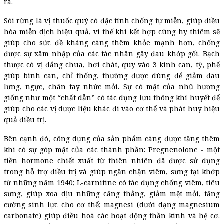
ra.
Sói rừng là vị thuốc quý có đặc tính chống tự miễn, giúp điều
hòa miễn dịch hiệu quả, vì thế khi kết hợp cùng hy thiêm sẽ
giúp cho sức đề kháng càng thêm khỏe mạnh hơn, chống
được sự xâm nhập của các tác nhân gây đau khớp gối. Bạch
thược có vị đắng chua, hơi chát, quy vào 3 kinh can, tỳ, phế
giúp bình can, chỉ thống, thường được dùng để giảm đau
lưng, ngực, chân tay nhức mỏi. S
ự có mặt của nhũ hương
giống như một “chất dẫn” có tác dụng lưu thông khí huyết để
giúp cho các vị dược liệu khác đi vào cơ thể và phát huy hiệu
quả điều trị.
Bên cạnh đó, công dụng của sản phẩm càng được tăng thêm
khi có sự góp mặt của các thành phần: Pregnenolone - một
tiền hormone chiết xuất từ thiên nhiên đã được sử dụng
trong hỗ trợ điều trị và giúp ngăn chặn viêm, sưng tại khớp
từ những năm 1940; L-carnitine có tác dụng chống viêm, tiêu
sưng, giúp xoa dịu những căng thẳng, giảm mệt mỏi, tăng
cường sinh lực cho cơ thể; magnesi (dưới dạng magnesium
carbonate) giúp điều hoà các hoạt động thần kinh và hệ cơ.