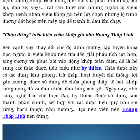
bệnh xương khớp. Hoạt động thể chất vừa phải như đi bộ, bơi
lội, đạp xe, yoga… rất cần thiết cho những người bị viêm
khớp. Bệnh nhân viêm khớp gối nên lựa chọn những lộ trình
đường đất hoặc trên máy tập để tránh bị đau khi chạy.
"Chặn đứng" biểu hiện viêm khớp gối nhờ Hoàng Thấp Linh
Bên cạnh việc thay đổi chế độ dinh dưỡng, tập luyện khoa
học, người bị viêm khớp nên tìm đến giải pháp tích cực hơn,
tăng cường và phục hồi vận động khớp toàn diện, đó là bổ
sung các thảo dược, tiêu biểu như
hy thiêm
. Thảo dược này
có tác dụng khu phong, trừ thấp, hoạt huyết chỉ thống, lợi
gân xương, được sử dụng để chữa phong thấp, tê bại, khớp
sưng nóng đỏ và đau nhức, đau lưng mỏi gối. Ngày nay, nhờ
công nghệ bào chế hiện đại, hy thiêm được sử dụng làm
thành phần chính, kết hợp với các dược liệu quý như sói
rừng, bạch thược, nhũ hương,… tạo nên viên nén
Hoàng
Thấp Linh
tiện dùng.