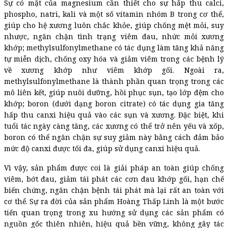
Sự có mặt của magnesium cần thiết cho sự hấp thu calci,
phospho, natri, kali và một số vitamin nhóm B trong cơ thể,
giúp cho hệ xương luôn chắc khỏe, giúp chống mệt mỏi, suy
nhược, ngăn chặn tình trạng viêm đau, nhức mỏi xương
khớp; methylsulfonylmethane có tác dụng làm tăng khả năng
tự miễn dịch, chống oxy hóa và giảm viêm trong các bệnh lý
về xương khớp như viêm khớp gối. Ngoài ra,
methylsulfonylmethane là thành phần quan trọng trong các
mô liên kết, giúp nuôi dưỡng, hồi phục sụn, tạo lớp đệm cho
khớp; boron (dưới dạng boron citrate) có tác dụng gia tăng
hấp thu canxi hiệu quả vào các sụn và xương. Đặc biệt, khi
tuổi tác ngày càng tăng, các xương có thể trở nên yếu và xốp,
boron có thể ngăn chặn sự suy giảm này bằng cách đảm bảo
mức độ canxi được tối đa, giúp sử dụng canxi hiệu quả.
Vì vậy, sản phẩm được coi là giải pháp an toàn giúp chống
viêm, bớt đau, giảm tái phát các cơn đau khớp gối, hạn chế
biến chứng, ngăn chặn bệnh tái phát mà lại rất an toàn với
cơ thể. Sự ra đời của sản phẩm Hoàng Thấp Linh là một bước
tiến quan trọng trong xu hướng sử dụng các sản phẩm có
nguồn gốc thiên nhiên, hiệu quả bền vững, không gây tác