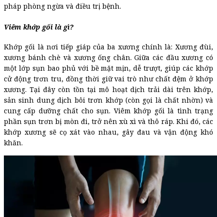
pháp phòng ngừa và điều trị bệnh.
Viêm khớp gối là gì?
Khớp gối là nơi tiếp giáp của ba xương chính là: Xương đùi,
xương bánh chè và xương ống chân. Giữa các đầu xương có
một lớp sụn bao phủ với bề mặt mịn, dễ trượt, giúp các khớp
cử động trơn tru, đồng thời giữ vai trò như chất đệm ở khớp
xương. Tại đây còn tồn tại mô hoạt dịch trải dài trên khớp,
sản sinh dung dịch bôi trơn khớp (còn gọi là chất nhờn) và
cung cấp dưỡng chất cho sụn. Viêm khớp gối là tình trạng
phần sụn trơn bị mòn đi, trở nên xù xì và thô ráp. Khi đó, các
khớp xương sẽ cọ xát vào nhau, gây đau và vận động khó
khăn.