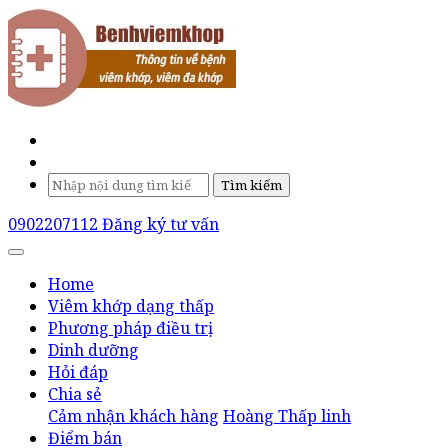
Tìm kiếm
0902207112
Đăng ký tư vấn
Home
Viêm khớp dạng thấp
Phương pháp điều trị
Dinh dưỡng
Hỏi đáp
Chia sẻ
Cảm nhận khách hàng
Hoàng Thấp linh
Điểm bán