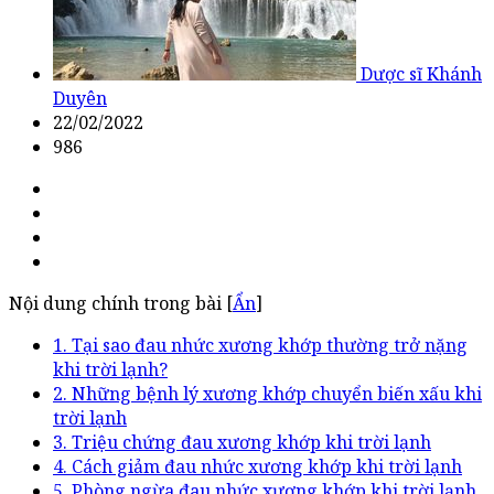
Dược sĩ Khánh
Duyên
22/02/2022
986
Nội dung chính trong bài [
Ẩn
]
1. Tại sao đau nhức xương khớp thường trở nặng
khi trời lạnh?
2. Những bệnh lý xương khớp chuyển biến xấu khi
trời lạnh
3. Triệu chứng đau xương khớp khi trời lạnh
4. Cách giảm đau nhức xương khớp khi trời lạnh
5. Phòng ngừa đau nhức xương khớp khi trời lạnh