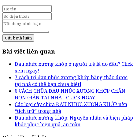
Gửi bình luận
Bài viết liên quan
Đau nhức xương khớp ở người trẻ là do đâu? Click
xem ngay!
7 cách trị đau nhức xương khớp bằng thảo dược
tại nhà có thể bạn chưa biết!
6 CÁCH CHỮA ĐAU NHỨC XƯƠNG KHỚP CHÂN
ĐƠN GIẢN TẠI NHÀ - CLICK NGAY!
Các loại cây chữa ĐAU NHỨC XƯƠNG KHỚP nên
“tích trữ” trong nhà
Đau nhức xương khớp: Nguyên nhân và biện pháp
khắc phục hiệu quả, an toàn