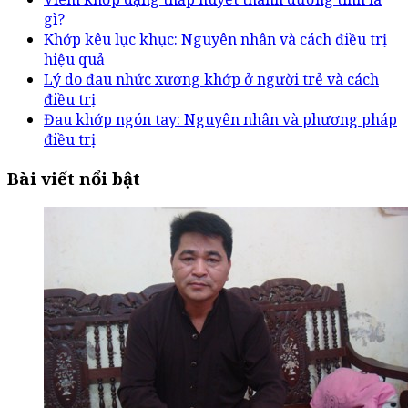
gì?
Khớp kêu lục khục: Nguyên nhân và cách điều trị
hiệu quả
Lý do đau nhức xương khớp ở người trẻ và cách
điều trị
Đau khớp ngón tay: Nguyên nhân và phương pháp
điều trị
Bài viết nổi bật