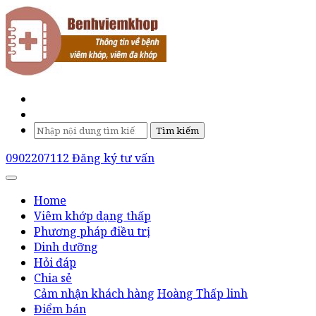
Tìm kiếm
0902207112
Đăng ký tư vấn
Home
Viêm khớp dạng thấp
Phương pháp điều trị
Dinh dưỡng
Hỏi đáp
Chia sẻ
Cảm nhận khách hàng
Hoàng Thấp linh
Điểm bán