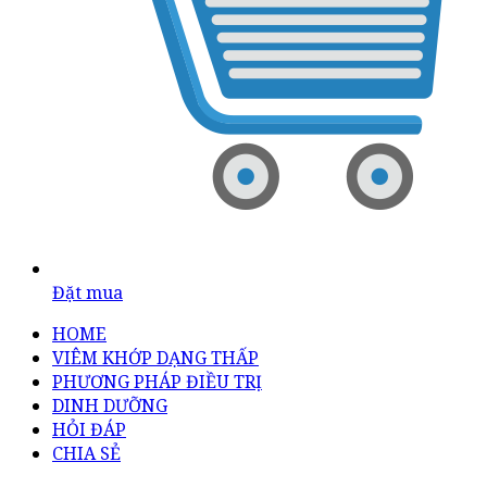
Đặt mua
HOME
VIÊM KHỚP DẠNG THẤP
PHƯƠNG PHÁP ĐIỀU TRỊ
DINH DƯỠNG
HỎI ĐÁP
CHIA SẺ