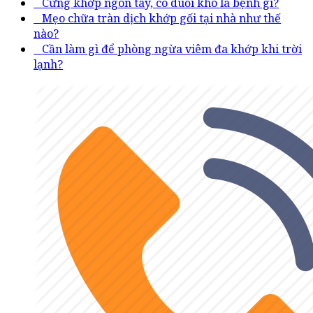
Cứng khớp ngón tay, co duỗi khó là bệnh gì?
Mẹo chữa tràn dịch khớp gối tại nhà như thế
nào?
Cần làm gì để phòng ngừa viêm đa khớp khi trời
lạnh?