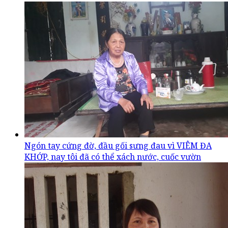
Ngón tay cứng đờ, đầu gối sưng đau vì VIÊM ĐA
KHỚP, nay tôi đã có thể xách nước, cuốc vườn