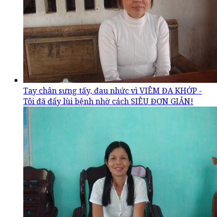
Tay chân sưng tấy, đau nhức vì VIÊM ĐA KHỚP -
Tôi đã đẩy lùi bệnh nhờ cách SIÊU ĐƠN GIẢN!