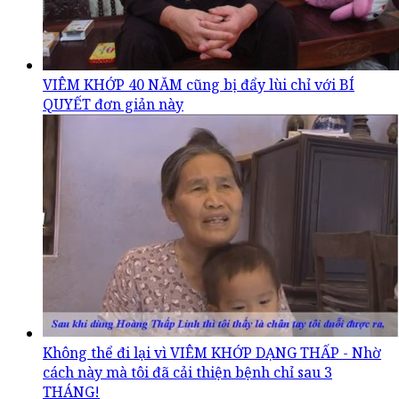
VIÊM KHỚP 40 NĂM cũng bị đẩy lùi chỉ với BÍ
QUYẾT đơn giản này
Không thể đi lại vì VIÊM KHỚP DẠNG THẤP - Nhờ
cách này mà tôi đã cải thiện bệnh chỉ sau 3
THÁNG!