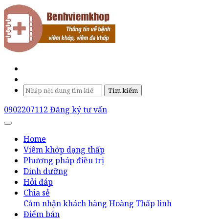
Tìm kiếm
0902207112
Đăng ký tư vấn
Home
Viêm khớp dạng thấp
Phương pháp điều trị
Dinh dưỡng
Hỏi đáp
Chia sẻ
Cảm nhận khách hàng
Hoàng Thấp linh
Điểm bán