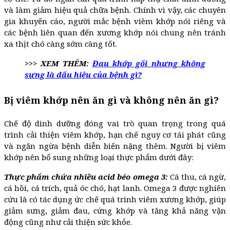
và làm giảm hiệu quả chữa bệnh. Chính vì vậy, các chuyên
gia khuyến cáo, người mắc bệnh viêm khớp nói riêng và
các bệnh liên quan đến xương khớp nói chung nên tránh
xa thịt chó càng sớm càng tốt.
>>> XEM THÊM:
Đau khớp gối nhưng không
sưng là dấu hiệu của bệnh gì?
Bị viêm khớp nên ăn gì và không nên ăn gì?
Chế độ dinh dưỡng đóng vai trò quan trọng trong quá
trình cải thiện viêm khớp, hạn chế nguy cơ tái phát cũng
và ngăn ngừa bệnh diễn biến nặng thêm. Người bị viêm
khớp nên bổ sung những loại thực phẩm dưới đây:
Thực phẩm chứa nhiều acid béo omega 3:
Cá thu, cá ngừ,
cá hồi, cá trích, quả óc chó, hạt lanh. Omega 3 được nghiên
cứu là có tác dụng ức chế quá trình viêm xương khớp, giúp
giảm sưng, giảm đau, cứng khớp và tăng khả năng vận
động cũng như cải thiện sức khỏe.