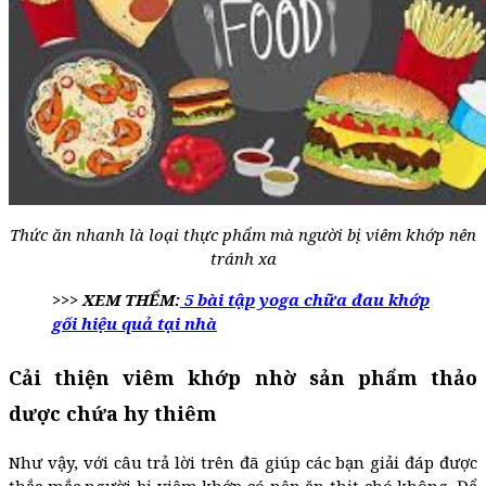
Thức ăn nhanh là loại thực phẩm mà người bị viêm khớp nên
tránh xa
>>> XEM THỂM:
5 bài tập yoga chữa đau khớp
gối hiệu quả tại nhà
Cải thiện viêm khớp nhờ sản phẩm thảo
dược chứa hy thiêm
Như vậy, với câu trả lời trên đã giúp các bạn giải đáp được
thắc mắc người bị viêm khớp có nên ăn thịt chó không. Để