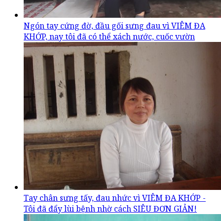
Ngón tay cứng đờ, đầu gối sưng đau vì VIÊM ĐA
KHỚP, nay tôi đã có thể xách nước, cuốc vườn
Tay chân sưng tấy, đau nhức vì VIÊM ĐA KHỚP -
Tôi đã đẩy lùi bệnh nhờ cách SIÊU ĐƠN GIẢN!