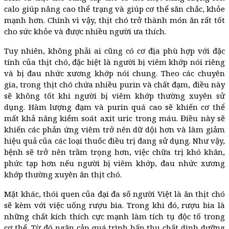
calo giúp nâng cao thể trạng và giúp cơ thể săn chắc, khỏe
mạnh hơn. Chính vì vậy, thịt chó trở thành món ăn rất tốt
cho sức khỏe và được nhiều người ưa thích.
Tuy nhiên, không phải ai cũng có cơ địa phù hợp với đặc
tính của thịt chó, đặc biệt là người bị viêm khớp nói riêng
và bị đau nhức xương khớp nói chung. Theo các chuyên
gia, trong thịt chó chứa nhiều purin và chất đạm, điều này
sẽ không tốt khi người bị viêm khớp thường xuyên sử
dụng. Hàm lượng đạm và purin quá cao sẽ khiến cơ thể
mất khả năng kiểm soát axit uric trong máu. Điều này sẽ
khiến các phản ứng viêm trở nên dữ dội hơn và làm giảm
hiệu quả của các loại thuốc điều trị đang sử dụng. Như vậy,
bệnh sẽ trở nên trầm trọng hơn, việc chữa trị khó khăn,
phức tạp hơn nếu người bị viêm khớp, đau nhức xương
khớp thường xuyên ăn thịt chó.
Mặt khác, thói quen của đại đa số người Việt là ăn thịt chó
sẽ kèm với việc uống rượu bia. Trong khi đó, rượu bia là
những chất kích thích cực mạnh làm tích tụ độc tố trong
cơ thể. Từ đó ngăn cản quá trình hấp thụ chất dinh dưỡng