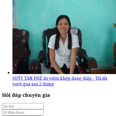
SUÝT TÀN PHẾ do viêm khớp dạng thấp - Tôi đã
vượt qua sau 2 tháng
Hỏi đáp chuyên gia