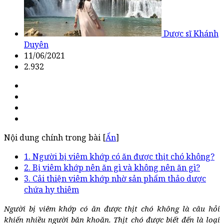
Dược sĩ Khánh
Duyên
11/06/2021
2.932
Nội dung chính trong bài [
Ẩn
]
1. Người bị viêm khớp có ăn được thịt chó không?
2. Bị viêm khớp nên ăn gì và không nên ăn gì?
3. Cải thiện viêm khớp nhờ sản phẩm thảo dược
chứa hy thiêm
Người bị viêm khớp có ăn được thịt chó không là câu hỏi
khiến nhiều người băn khoăn. Thịt chó được biết đến là loại