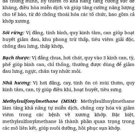
đã chứng minh, hy thiêm có khả năng tăng cường sức đề
kháng, điều hòa miễn dịch và giúp tăng cường năng lượng
cho tế bào, từ đó chống thoái hóa các tổ chức, bao gồm cả
khớp xương.
Sói rừng:
Vị đắng, tính bình, quy kinh tâm, can giúp hoạt
huyết giảm đau, khu phong trừ thấp, tiêu viêm giải độc,
chống đau lưng, thấp khớp,
Bạch thược
:
Vị đắng chua, hơi chát, quy vào 3 kinh can, tỳ,
phế giúp bình can, chỉ thống, thường được dùng để giảm
đau lưng, ngực, chân tay nhức mỏi.
Nhũ hương
:
Vị hơi đắng, cay, tính ôn có mùi thơm, quy
kinh tâm, can, tỳ giúp điều khí, hoạt huyết, tiêu sưng.
Methylsulfonylmethane (MSM)
:
Methylsulfonylmethane
làm tăng khả năng tự miễn dịch, chống oxy hóa và giảm
viêm trong các bệnh về xương khớp. Đặc biệt,
methylsulfonylmethane là thành phần quan trọng trong
các mô liên kết, giúp nuôi dưỡng, hồi phục sụn khớp.