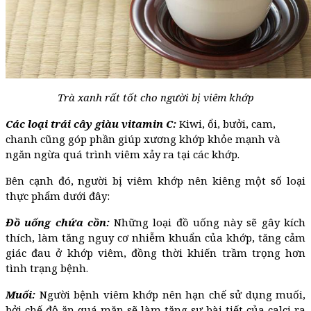
Trà xanh rất tốt cho người bị viêm khớp
Các loại trái cây giàu vitamin C:
Kiwi, ổi, bưởi, cam,
chanh cũng góp phần giúp xương khớp khỏe mạnh và
ngăn ngừa quá trình viêm xảy ra tại các khớp.
Bên cạnh đó, người bị viêm khớp nên kiêng một số loại
thực phẩm dưới đây:
Đồ uống chứa cồn:
Những loại đồ uống này sẽ gây kích
thích, làm tăng nguy cơ nhiễm khuẩn của khớp, tăng cảm
giác đau ở khớp viêm, đồng thời khiến trầm trọng hơn
tình trạng bệnh.
Muối:
Người bệnh viêm khớp nên hạn chế sử dụng muối,
bởi chế độ ăn quá mặn sẽ làm tăng sự bài tiết của calci ra