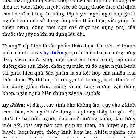
điều trị viêm khớp, ngoài việc sử dụng thuốc theo chỉ định
của bác sĩ kết hợp ăn uống, tập luyện nghỉ ngơi hợp lý thì
người bệnh nên sử dụng sản phẩm thảo dược, vừa giúp cải
thiện bệnh, đồng thời hạn chế được tác dụng phụ của
thuốc tây gây ra khi sử dụng lâu dài.
Hoàng Thấp Linh là sản phẩm thảo dược đầu tiên có thành
phần chính là cây
hy thiêm
giúp cải thiện triệu chứng sưng
đau, viêm nhức khớp một cách an toàn, cung cấp dinh
dưỡng cho sụn khớp, chống tự miễn từ đó ngăn ngừa bệnh
tái phát hiệu quả. Sản phẩm là sự kết hợp của nhiều loại
thảo dược: Hy thiêm, sói rừng, nhũ hương, bạch thược có
tác dụng giảm đau, chống viêm, tăng cường vận động
khớp, ngăn ngừa biến chứng xảy ra. Cụ thể:
Hy thiêm:
Vị đắng, cay, tính hàn không ẩm, quy vào 2 kinh
can, thận, nên ngoài tác dụng trừ phong thấp, lợi gân cốt,
chữa tê bại nửa người, đau nhức xương khớp, đau lưng
mỏi gối, loài cây này còn giúp an thần, hạ huyết áp, bổ
huyết, hoạt huyết, thông kinh hoạt lạc. Nhiều nghiên cứu