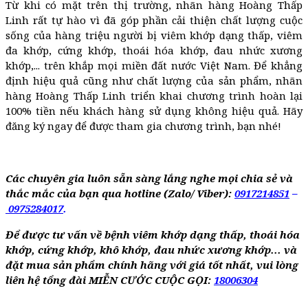
Từ khi có mặt trên thị trường, nhãn hàng Hoàng Thấp
Linh rất tự hào vì đã góp phần cải thiện chất lượng cuộc
sống của hàng triệu người bị viêm khớp dạng thấp, viêm
đa khớp, cứng khớp, thoái hóa khớp, đau nhức xương
khớp,... trên khắp mọi miền đất nước Việt Nam. Để khẳng
định hiệu quả cũng như chất lượng của sản phẩm, nhãn
hàng Hoàng Thấp Linh triển khai chương trình hoàn lại
100% tiền nếu khách hàng sử dụng không hiệu quả. Hãy
đăng ký ngay để được tham gia chương trình, bạn nhé!
Các chuyên gia luôn sẵn sàng lắng nghe mọi chia sẻ và
thắc mắc của bạn qua hotline (Zalo/ Viber):
0917214851
–
0975284017
.
Để được tư vấn về bệnh viêm khớp dạng thấp, th
oái hóa
khớp, cứng khớp, khô khớp, đau nhức xương khớp... và
đặt mua sản phẩm chính hãng với giá tốt nhất, vui lòng
liên hệ tổng đài MIỄN CƯỚC CUỘC GỌI:
18006304