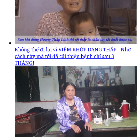
Không thể đi lại vì VIÊM KHỚP DẠNG THẤP - Nhờ
cách này mà tôi đã cải thiện bệnh chỉ sau 3
THÁNG!