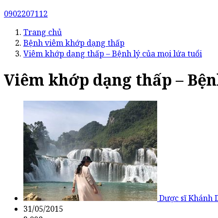
0902207112
Trang chủ
Bệnh viêm khớp dạng thấp
Viêm khớp dạng thấp – Bệnh lý của mọi lứa tuổi
Viêm khớp dạng thấp – Bệnh
Dược sĩ Khánh 
31/05/2015