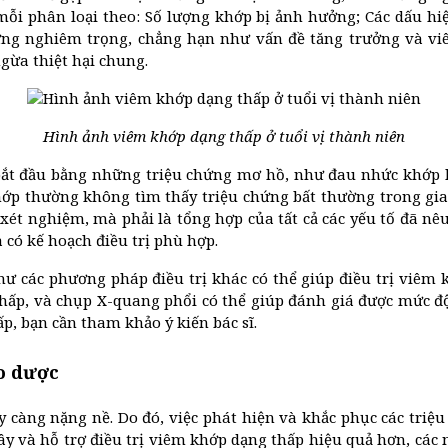
mỗi phân loại theo: Số lượng khớp bị ảnh hưởng; Các dấu hiệ
ng nghiêm trọng, chẳng hạn như vấn đề tăng trưởng và viê
gừa thiệt hại chung.
Hình ảnh viêm khớp dạng thấp ở tuổi vị thành niên
 bắt đầu bằng những triệu chứng mơ hồ, như đau nhức khớp 
khớp thường không tìm thấy triệu chứng bất thường trong gi
ét nghiệm, mà phải là tổng hợp của tất cả các yếu tố đã nêu t
có kế hoạch điều trị phù hợp.
ư các phương pháp điều trị khác có thể giúp điều trị viêm k
thấp, và chụp X-quang phổi có thể giúp đánh giá được mức 
p, bạn cần tham khảo ý kiến bác sĩ.
o dược
àng nặng nề. Do đó, việc phát hiện và khắc phục các triệu 
ây và hỗ trợ điều trị viêm khớp dạng thấp hiệu quả hơn, các