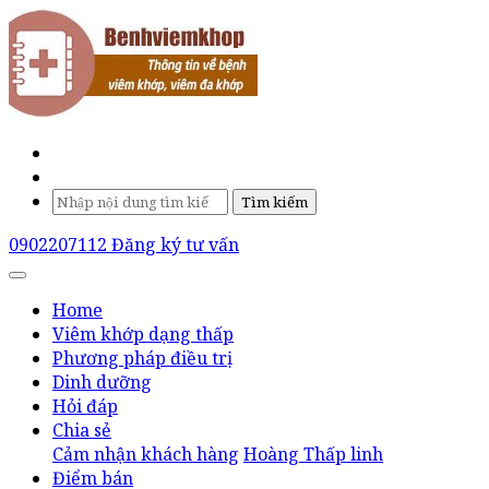
Tìm kiếm
0902207112
Đăng ký tư vấn
Home
Viêm khớp dạng thấp
Phương pháp điều trị
Dinh dưỡng
Hỏi đáp
Chia sẻ
Cảm nhận khách hàng
Hoàng Thấp linh
Điểm bán