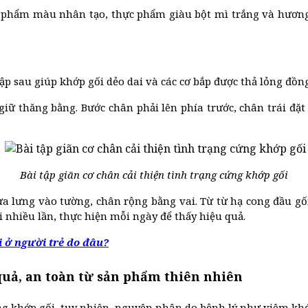
hực phẩm màu nhân tạo, thực phẩm giàu bột mì trắng và hương v
ập sau giúp khớp gối dẻo dai và các cơ bắp được thả lỏng đồ
giữ thăng bằng. Bước chân phải lên phía trước, chân trái đặt 
Bài tập giãn cơ chân cải thiện tình trạng cứng khớp gối
 dựa lưng vào tường, chân rộng bằng vai. Từ từ hạ cong đầu g
i nhiều lần, thực hiện mỗi ngày để thấy hiệu quả.
 ở người trẻ do đâu?
 quả, an toàn từ sản phẩm thiên nhiên
ứng khớp gối, tuy nhiên, nguyên nhân do bệnh lý như viêm k