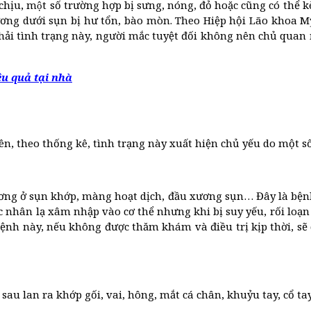
chịu, một số trường hợp bị sưng, nóng, đỏ hoặc cũng có thể
xương dưới sụn bị hư tổn, bào mòn. Theo Hiệp hội Lão khoa
p phải tình trạng này, người mắc tuyệt đối không nên chủ qu
ệu quả tại nhà
, theo thống kê, tình trạng này xuất hiện chủ yếu do một số 
ơng ở sụn khớp, màng hoạt dịch, đầu xương sụn… Đây là bệnh 
ác nhân lạ xâm nhập vào cơ thể nhưng khi bị suy yếu, rối loạ
bệnh này, nếu không được thăm khám và điều trị kịp thời, s
sau lan ra khớp gối, vai, hông, mắt cá chân, khuỷu tay, cổ ta