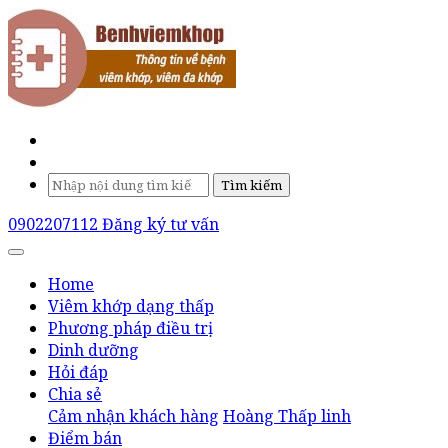
Tìm kiếm
0902207112
Đăng ký tư vấn
Home
Viêm khớp dạng thấp
Phương pháp điều trị
Dinh dưỡng
Hỏi đáp
Chia sẻ
Cảm nhận khách hàng
Hoàng Thấp linh
Điểm bán