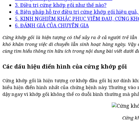
3. Điều trị cứng khớp gối như thế nào?
4. Biện pháp hỗ trợ điều trị cứng khớp gối hiệu quả
5. KINH NGHIỆM KHẮC PHỤC VIÊM ĐAU, CỨNG K
6. ĐÁNH GIÁ CỦA CHUYÊN GIA
Cứng khớp gối là hiện tượng có thể xảy ra ở cả người trẻ lẫn
khó khăn trong việc di chuyển lẫn sinh hoạt hàng ngày. Vậ
cùng tìm hiểu thông tin hữu ích trong nội dung bài viết dưới đ
Các dấu hiệu điển hình của cứng khớp gối
Cứng khớp gối là hiện tượng cơ khớp đầu gối bị xơ dính k
biểu hiện điển hình nhất của chứng bệnh này. Thường và
dậy ngay vì khớp gối không thể co duỗi bình thường mà phải ng
Cứng kh