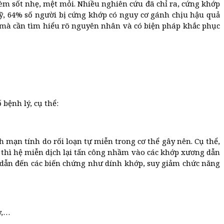
 kèm sốt nhẹ, mệt mỏi. Nhiều nghiên cứu đã chỉ ra, cứng khớp
 Mỹ, 64% số người bị cứng khớp có nguy cơ gánh chịu hậu quả
an mà cần tìm hiểu rõ nguyên nhân và có biện pháp khắc phục
bệnh lý, cụ thể:
mạn tính do rối loạn tự miễn trong cơ thể gây nên. Cụ thể,
n thì hệ miễn dịch lại tấn công nhầm vào các khớp xương dẫn
ẽ dẫn đến các biến chứng như dính khớp, suy giảm chức năng
y,…