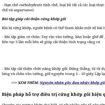
- Hạn chế carbohydrate tinh chế, loại bỏ tất cả các loại t
chế và aspartame).
Bài tập giúp cải thiện cứng khớp gối
Khi bị cứng khớp, người bệnh có thể tham khảo một số bài t
- Bài tập giãn cơ chân: Tay vịn vào tường, bàn hoặc ghế để 
liên tục 5 lần mỗi bên sẽ giúp cải thiện tình trạng căng cơ.
- Bài tập cải thiện chức năng khớp gối: Đứng thẳng, từ từ
lưng và chân vào tường, giữ nguyên trong 5 – 10 giây. Lặp lạ
>>> XEM THÊM:
Nguyên nhân gây đau nhức khớp gối
Biện pháp hỗ trợ điều trị cứng khớp gối hiệu
Chuyên gia xương khớp cho biết, có rất nhiều yếu tố gây c