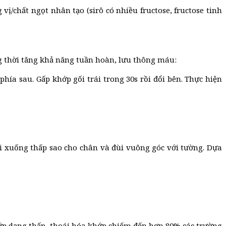
ị/chất ngọt nhân tạo (sirô có nhiều fructose, fructose tinh
ng thời tăng khả năng tuần hoàn, lưu thông máu:
phía sau. Gấp khớp gối trái trong 30s rồi đổi bên. Thực hiện
ối xuống thấp sao cho chân và đùi vuông góc với tường. Dựa
hớp dạng thấp, thoái hóa khớp chiếm đến hơn 80% các trường