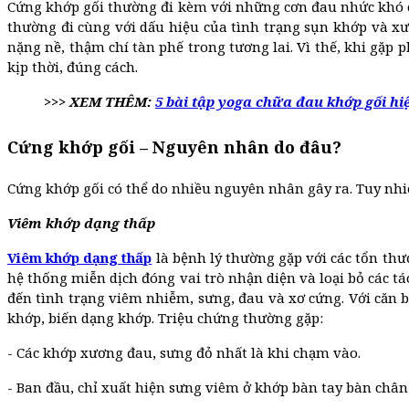
Cứng khớp gối thường đi kèm với những cơn đau nhức khó 
thường đi cùng với dấu hiệu của tình trạng sụn khớp và 
nặng nề, thậm chí tàn phế trong tương lai. Vì thế, khi gặ
kịp thời, đúng cách.
>>> XEM THÊM:
5 bài tập yoga chữa đau khớp gối hi
Cứng khớp gối – Nguyên nhân do đâu?
Cứng khớp gối có thể do nhiều nguyên nhân gây ra. Tuy nhiên
Viêm khớp dạng thấp
Viêm khớp dạng thấp
là bệnh lý thường gặp với các tổn thư
hệ thống miễn dịch đóng vai trò nhận diện và loại bỏ các t
đến tình trạng viêm nhiễm, sưng, đau và xơ cứng. Với căn 
khớp, biến dạng khớp. Triệu chứng thường gặp:
- Các khớp xương đau, sưng đỏ nhất là khi chạm vào.
- Ban đầu, chỉ xuất hiện sưng viêm ở khớp bàn tay bàn chân 