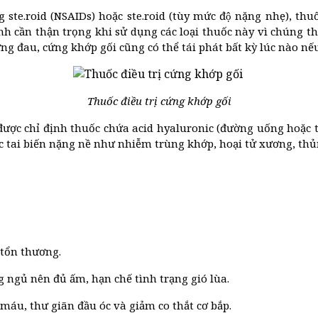
te.roid (NSAIDs) hoặc ste.roid (tùy mức độ nặng nhẹ), thuốc
i bệnh cần thận trọng khi sử dụng các loại thuốc này vì chúng
ưng đau, cứng khớp gối cũng có thể tái phát bất kỳ lúc nào nế
Thuốc điều trị cứng khớp gối
được chỉ định thuốc chứa acid hyaluronic (đường uống hoặc 
c tai biến nặng nề như nhiễm trùng khớp, hoại tử xương, thủn
 tổn thương.
ng ngủ nên đủ ấm, hạn chế tình trạng gió lùa.
máu, thư giãn đầu óc và giảm co thắt cơ bắp.