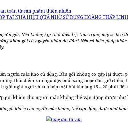
, an toàn từ sản phẩm thiên nhiên
HỚP TẠI NHÀ HIỆU QUẢ NHỜ SỬ DỤNG HOÀNG THẤP LIN
 người già. Nếu không kịp thời điều trị, tình trạng này sẽ kéo
y cứng khớp gối có nguyên nhân do đâu? Nên có biện pháp khắc
ây.
hiến người mắc khó cử động. Đầu gối không co gập lại được, 
o những thời điểm sau ngủ dậy buổi sáng hoặc đầu giờ chiều, tri
ồi nghỉ ngơi và xoa bóp một hồi khoảng 15 – 20 phút để khơ
ớp gối khiến cho người mắc không thể vận động được như bìn