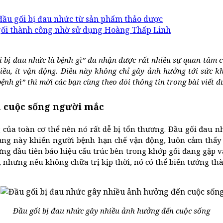
 đầu gối bị đau nhức từ sản phẩm thảo dược
 gối thành công nhờ sử dụng Hoàng Thấp Linh
i bị đau nhức là bệnh gì” đã nhận được rất nhiều sự quan tâm 
iều, ít vận động. Điều này không chỉ gây ảnh hưởng tới sức k
ệnh gì” thì mời các bạn cùng theo dõi thông tin trong bài viết d
n cuộc sống người mắc
ủa toàn cơ thể nên nó rất dễ bị tổn thương. Đầu gối đau nhứ
h trạng này khiến người bệnh hạn chế vận động, luôn cảm th
ứng đầu tiên báo hiệu cấu trúc bên trong khớp gối đang gặp 
nhưng nếu không chữa trị kịp thời, nó có thể biến tướng thàn
Đầu gối bị đau nhức gây nhiều ảnh hưởng đến cuộc sống