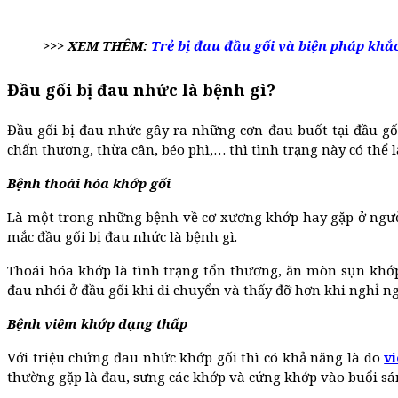
>>> XEM THÊM:
Trẻ bị đau đầu gối và biện pháp khắ
Đầu gối bị đau nhức là bệnh gì?
Đầu gối bị đau nhức gây ra những cơn đau buốt tại đầu g
chấn thương, thừa cân, béo phì,… thì tình trạng này có thể
Bệnh thoái hóa khớp gối
Là một trong những bệnh về cơ xương khớp hay gặp ở người t
mắc đầu gối bị đau nhức là bệnh gì.
Thoái hóa khớp là tình trạng tổn thương, ăn mòn sụn khớ
đau nhói ở đầu gối khi di chuyển và thấy đỡ hơn khi nghỉ n
Bệnh viêm khớp dạng thấp
Với triệu chứng đau nhức khớp gối thì có khả năng là do
v
thường gặp là đau, sưng các khớp và cứng khớp vào buổi s