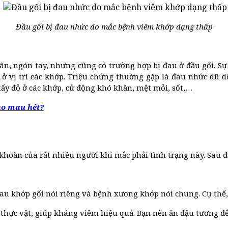
Đầu gối bị đau nhức do mắc bệnh viêm khớp dạng thấp
ân, ngón tay, nhưng cũng có trường hợp bị đau ở đầu gối. Sự
ở vị trí các khớp. Triệu chứng thường gặp là đau nhức dữ dộ
tấy đỏ ở các khớp, cử động khó khăn, mệt mỏi, sốt,…
ho mau hết?
n khoăn của rất nhiều người khi mắc phải tình trạng này. Sau 
 đau khớp gối nói riêng và bệnh xương khớp nói chung. Cụ thể
thực vật, giúp kháng viêm hiệu quả. Bạn nên ăn đậu tương đ