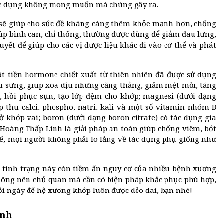
g tác dụng không mong muốn mà chúng gây ra.
êm sẽ giúp cho sức đề kháng càng thêm khỏe mạnh hơn, chống
iúp bình can, chỉ thống, thường được dùng để giảm đau lưng,
ết để giúp cho các vị dược liệu khác đi vào cơ thể và phát
t tiền hormone chiết xuất từ thiên nhiên đã được sử dụng
êu sưng, giúp xoa dịu những căng thẳng, giảm mệt mỏi, tăng
, hồi phục sụn, tạo lớp đệm cho khớp; magnesi (dưới dạng
 thu calci, phospho, natri, kali và một số vitamin nhóm B
 khớp vai; boron (dưới dạng boron citrate) có tác dụng gia
 Hoàng Thấp Linh là giải pháp an toàn giúp chống viêm, bớt
hể, mọi người không phải lo lắng về tác dụng phụ giống như
tình trạng này còn tiềm ẩn nguy cơ của nhiều bệnh xương
không nên chủ quan mà cần có biện pháp khắc phục phù hợp,
i ngày để hệ xương khớp luôn được dẻo dai, bạn nhé!
inh