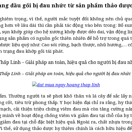
rạng đầu gối bị đau nhức từ sản phẩm thảo dượ
ghiêm trọng, vì thế, người mắc tuyệt đối không nên chủ quan
 hơn về lâu dài thì cần phải tác động vào bên trong: Bổ su
, sụn khớp giúp cho hệ xương khớp được dẻo dai, vận động lin
ng sản phẩm có nguồn gốc thiên nhiên để hỗ trợ trong quá tr
ược liệu quý như: Cao sói rừng, bạch thược, nhũ hương,… có t
 trạng đau khớp gối tái phát.
hấp Linh – Giải pháp an toàn, hiệu quả cho người bị đau nhức
 ẩm. Thường người ta sẽ phơi khô thân và lá cây để sắc lấy 
ơng cốt, tiêu trừ phong thấp. Y học hiện đại chỉ ra rằng, hy 
 mạch, cải thiện triệu chứng viêm đau mà còn tăng cường năn
 minh về hoạt động chống viêm và giảm đau tại chỗ của hy t
 giảm đau tại chỗ đặc biệt hiệu quả. Ngoài ra, chất nhựa tron
. Vì thế, sử dụng thảo dược hy thiêm chính là cách hữu hiệu đ