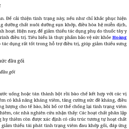
c
. Để cải thiện tình trạng này, nếu như chỉ khắc phục hiện
ng dưỡng chất nuôi dưỡng sụn khớp, điều hòa hệ miễn dịch,
h hoạt. Hiện nay, để giảm thiểu tác dụng phụ do thuốc tây y
ình điều trị. Tiêu biểu là thực phẩm bảo vệ sức khỏe
Hoàng
ác dụng rất tốt trong hỗ trợ điều trị, giúp giảm thiểu sưng
 đầu gối
nước uống hoặc tán thành bột rồi bào chế kết hợp với các vị
thiêm có khả năng kháng viêm, tăng cường sức đề kháng, điều
g lượng cho tế bào, bồi bổ cơ thể chống lại tình trạng viêm
hiêm, các nhà nghiên cứu nhận thấy: Các hoạt chất phân lập
g hy thiêm còn được xác định có cấu trúc tương tự hoạt chất
ể giảm thiểu tái phát tình trạng viêm đau khớp gối, đáp ứng