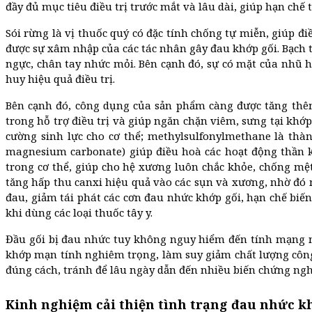
đầy đủ mục tiêu điều trị trước mắt và lâu dài, giúp hạn c
Sói rừng là vị thuốc quý có đặc tính chống tự miễn, giúp 
được sự xâm nhập của các tác nhân gây đau khớp gối. Bạch t
ngực, chân tay nhức mỏi. Bên cạnh đó, sự có mặt của nhũ h
huy hiệu quả điều trị.
Bên cạnh đó, công dụng của sản phẩm càng được tăng thêm
trong hỗ trợ điều trị và giúp ngăn chặn viêm, sưng tại kh
cường sinh lực cho cơ thể; methylsulfonylmethane là thà
magnesium carbonate) giúp điều hoà các hoạt động thần ki
trong cơ thể, giúp cho hệ xương luôn chắc khỏe, chống mệt
tăng hấp thu canxi hiệu quả vào các sụn và xương, nhờ đó 
đau, giảm tái phát các cơn đau nhức khớp gối, hạn chế biế
khi dùng các loại thuốc tây y.
Đầu gối bị đau nhức tuy không nguy hiểm đến tính mạng n
khớp mạn tính nghiêm trọng, làm suy giảm chất lượng công
đúng cách, tránh để lâu ngày dẫn đến nhiều biến chứng ng
Kinh nghiệm cải thiện tình trạng đau nhức 