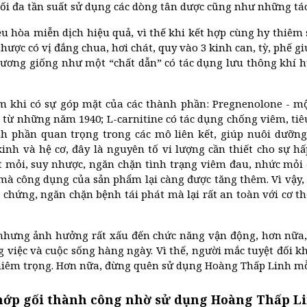
hế tối đa tần suất sử dụng các dòng tân dược cũng như nhữn
điều hòa miễn dịch hiệu quả, vì thế khi kết hợp cùng hy thi
hược có vị đắng chua, hơi chát, quy vào 3 kinh can, tỳ, phế g
ương giống như một “chất dẫn” có tác dụng lưu thông khí huy
 khi có sự góp mặt của các thành phần: Pregnenolone - mộ
ớp từ những năm 1940; L-carnitine có tác dụng chống viêm, ti
nh phần quan trọng trong các mô liên kết, giúp nuôi dưỡng
nh và hệ cơ, đây là nguyên tố vi lượng cần thiết cho sự hấp
 mỏi, suy nhược, ngăn chặn tình trạng viêm đau, nhức mỏi ở
mà công dụng của sản phẩm lại càng được tăng thêm. Vì vậy,
n chứng, ngăn chặn bệnh tái phát mà lại rất an toàn với cơ t
hưng ảnh hưởng rất xấu đến chức năng vận động, hơn nữa, 
 việc và cuộc sống hàng ngày. Vì thế, người mắc tuyệt đối 
hiêm trọng. Hơn nữa, đừng quên sử dụng Hoàng Thấp Linh mỗ
khớp gối thành công nhờ sử dụng Hoàng Thấp L