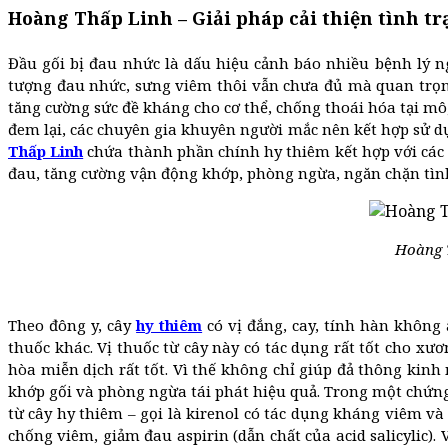
Hoàng Thấp Linh – Giải pháp cải thiện tình t
Đầu gối bị đau nhức là dấu hiệu cảnh báo nhiều bệnh lý n
tượng đau nhức, sưng viêm thôi vẫn chưa đủ mà quan trọng
tăng cường sức đề kháng cho cơ thể, chống thoái hóa tại mô
đem lại, các chuyên gia khuyên người mắc nên kết hợp sử dụ
Thấp Linh
chứa thành phần chính hy thiêm kết hợp với các d
đau, tăng cường vận động khớp, phòng ngừa, ngăn chặn tình
Hoàng T
Theo đông y, cây
hy thiêm
có vị đắng, cay, tính hàn không
thuốc khác. Vị thuốc từ cây này có tác dụng rất tốt cho xư
hòa miễn dịch rất tốt. Vì thế không chỉ giúp đả thông kinh
khớp gối và phòng ngừa tái phát hiệu quả. Trong một chứng
từ cây hy thiêm – gọi là kirenol có tác dụng kháng viêm và
chống viêm, giảm đau aspirin (dẫn chất của acid salicylic)