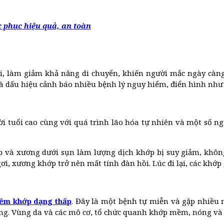
c phục hiệu quả, an toàn
ối, làm giảm khả năng di chuyển, khiến người mắc ngày cà
 là dấu hiệu cảnh báo nhiều bệnh lý nguy hiểm, điển hình như
uổi cao cùng với quá trình lão hóa tự nhiên và một số người
p và xương dưới sụn làm lượng dịch khớp bị suy giảm, khôn
gơi, xương khớp trở nên mất tính đàn hồi. Lúc đi lại, các kh
iêm khớp dạng thấp
. Đây là một bệnh tự miễn và gặp nhiều 
áng. Vùng da và các mô cơ, tổ chức quanh khớp mềm, nóng và