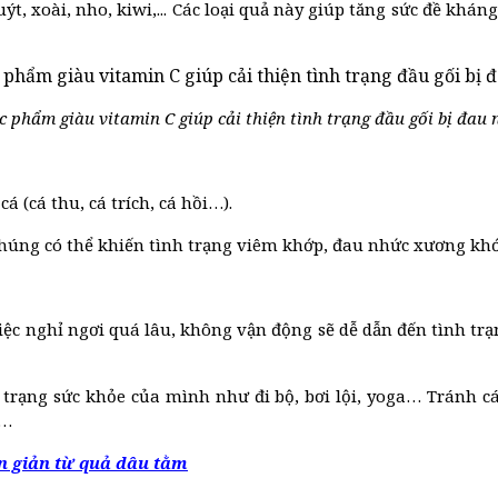
t, xoài, nho, kiwi,... Các loại quả này giúp tăng sức đề khá
 phẩm giàu vitamin C giúp cải thiện tình trạng đầu gối bị đau
 (cá thu, cá trích, cá hồi…).
chúng có thể khiến tình trạng viêm khớp, đau nhức xương khớ
ệc nghỉ ngơi quá lâu, không vận động sẽ dễ dẫn đến tình trạ
trạng sức khỏe của mình như đi bộ, bơi lội, yoga… Tránh c
,…
n giản từ quả dâu tằm