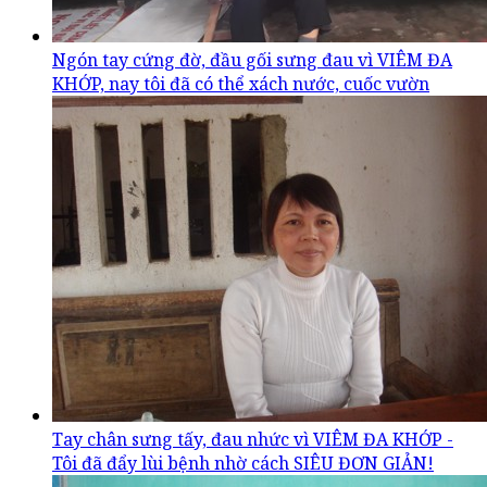
Ngón tay cứng đờ, đầu gối sưng đau vì VIÊM ĐA
KHỚP, nay tôi đã có thể xách nước, cuốc vườn
Tay chân sưng tấy, đau nhức vì VIÊM ĐA KHỚP -
Tôi đã đẩy lùi bệnh nhờ cách SIÊU ĐƠN GIẢN!