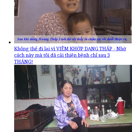
Không thể đi lại vì VIÊM KHỚP DẠNG THẤP - Nhờ
cách này mà tôi đã cải thiện bệnh chỉ sau 3
THÁNG!