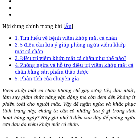
Nội dung chính trong bài [
Ẩn
]
1. Tìm hiểu về bệnh viêm khớp mắt cá chân
2. 5 điều cần lưu ý giúp phòng ngừa viêm khớp
mắt cá chân
3. Điều trị viêm khớp mắt cá chân như thế nào?
4. Phòng ngừa và hỗ trợ điều trị viêm khớp mắt cá
chân bằng sản phẩm thảo dược
5. Phân tích của chuyên gia
Viêm khớp mắt cá chân không chỉ gây sưng tấy, đau nhức,
làm suy giảm chức năng vận động mà còn đem đến không ít
phiền toái cho người mắc. Vậy để ngăn ngừa và khắc phục
tình trạng này, chúng ta cần có những lưu ý gì trong sinh
hoạt hàng ngày? Hãy ghi nhớ 5 điều sau đây để phòng ngừa
cơn đau do viêm khớp mắt cá chân.