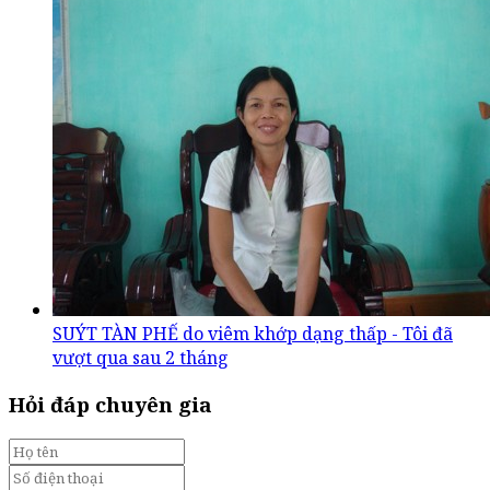
SUÝT TÀN PHẾ do viêm khớp dạng thấp - Tôi đã
vượt qua sau 2 tháng
Hỏi đáp chuyên gia