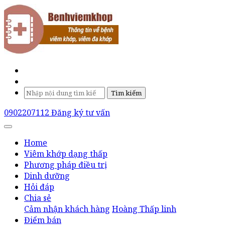
Tìm kiếm
0902207112
Đăng ký tư vấn
Home
Viêm khớp dạng thấp
Phương pháp điều trị
Dinh dưỡng
Hỏi đáp
Chia sẻ
Cảm nhận khách hàng
Hoàng Thấp linh
Điểm bán