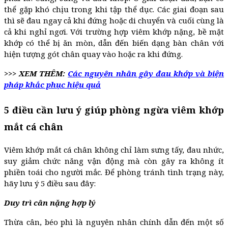
thể gặp khó chịu trong khi tập thể dục. Các giai đoạn sau
thì sẽ đau ngay cả khi đứng hoặc di chuyển và cuối cùng là
cả khi nghỉ ngơi. Với trường hợp viêm khớp nặng, bề mặt
khớp có thể bị ăn mòn, dẫn đến biến dạng bàn chân với
hiện tượng gót chân quay vào hoặc ra khi đứng.
>>> XEM THÊM:
Các nguyên nhân gây đau khớp và biện
pháp khắc phục hiệu quả
5 điều cần lưu ý giúp phòng ngừa viêm khớp
mắt cá chân
Viêm khớp mắt cá chân không chỉ làm sưng tấy, đau nhức,
suy giảm chức năng vận động mà còn gây ra không ít
phiền toái cho người mắc. Để phòng tránh tình trạng này,
hãy lưu ý 5 điều sau đây:
Duy trì cân nặng hợp lý
Thừa cân, béo phì là nguyên nhân chính dẫn đến một số