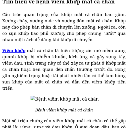
Tìm hiểu về bệnh viêm khớp mắt cá chân
Cấu trúc quan trọng của khớp mắt cá chân bao gồm:
Xương chày, xương mác và xương đòn mắt cá chân. Khớp
này cho phép bàn chân di chuyển lên xuống. Ngoài ra, còn
có sụn ​​khớp bao phủ xương, cho phép chúng “lướt” qua
nhau một cách dễ dàng khi khớp di chuyển.
Viêm khớp
mắt cá chân là hiện tượng các mô mềm xung
quanh khớp bị nhiễm khuẩn, kích ứng và gây sưng tấy,
viêm đau. Tình trạng này có thể xảy ra tự phát ở khớp mắt
cá chân hoặc liên quan đến chấn thương trước đó. Bong
gân nghiêm trọng hoặc tái phát nhiều lần có thể làm hỏng
sụn khớp của mắt cá chân và dẫn đến viêm khớp tiến
triển.
Bệnh viêm khớp mắt cá chân
Một số triệu chứng của viêm khớp mắt cá chân có thể gặp
phải là: Cứng, sưng và đau khớp. Ở giai đoạn đầu, bạn có