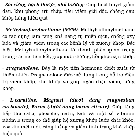
- Sói rừng, bạch thược, nhũ hương:
Giúp hoạt huyết giảm
đau, khu phong trừ thấp, tiêu viêm giải độc, chống đau
khớp háng hiệu quả.
- Methylsulfonylmethane (MSM):
Methylsulfonylmethane
có tác dụng làm tăng khả năng tự miễn dịch, chống oxy
hóa và giảm viêm trong các bệnh lý về xương khớp. Đặc
biệt, Methylsulfonylmethane là thành phần quan trọng
trong các mô liên kết, giúp nuôi dưỡng, hồi phục sụn khớp.
- Pregnenolone:
Đây là một tiền hormone chiết xuất từ
thiên nhiên. Pregnenolone được sử dụng trong hỗ trợ điều
trị viêm khớp, khô khớp và giúp ngăn chặn viêm, sưng
khớp.
- L-carnitine, Magnesi (dưới dạng magnesium
carbonate), Boron (dưới dạng boron citrate):
Giúp tăng
hấp thu calci, phospho, natri, kali và một số vitamin
nhóm B trong cơ thể giúp hệ xương khớp luôn chắc khỏe,
xoa dịu mệt mỏi, căng thẳng và giảm tình trạng khô khớp
hiệu quả.