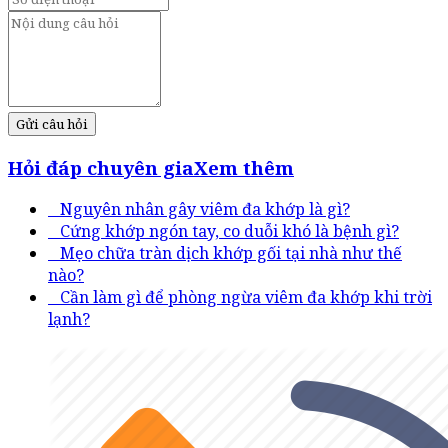
Gửi câu hỏi
Hỏi đáp chuyên gia
Xem thêm
Nguyên nhân gây viêm đa khớp là gì?
Cứng khớp ngón tay, co duỗi khó là bệnh gì?
Mẹo chữa tràn dịch khớp gối tại nhà như thế
nào?
Cần làm gì để phòng ngừa viêm đa khớp khi trời
lạnh?