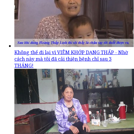
Không thể đi lại vì VIÊM KHỚP DẠNG THẤP - Nhờ
cách này mà tôi đã cải thiện bệnh chỉ sau 3
THÁNG!